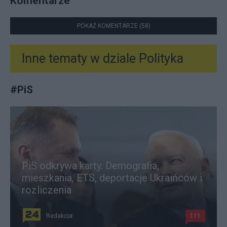
Komentarze
POKAŻ KOMENTARZE (58)
Inne tematy w dziale
Polityka
#
PiS
PiS odkrywa karty. Demografia,
mieszkania, ETS, deportacje Ukraińców i
rozliczenia
Redakcja
111