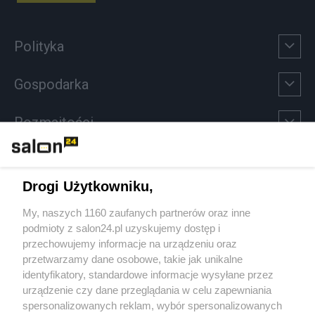
Polityka
Gospodarka
Rozmaitości
Technologie
Drogi Użytkowniku,
Sport
My, naszych 1160 zaufanych partnerów oraz inne
podmioty z salon24.pl uzyskujemy dostęp i
Społeczeństwo
przechowujemy informacje na urządzeniu oraz
przetwarzamy dane osobowe, takie jak unikalne
Kultura
identyfikatory, standardowe informacje wysyłane przez
urządzenie czy dane przeglądania w celu zapewniania
spersonalizowanych reklam, wybór spersonalizowanych