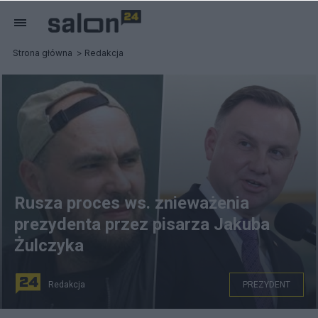
Strona główna
Redakcja
Rusza proces ws. znieważenia
prezydenta przez pisarza Jakuba
Żulczyka
Redakcja
PREZYDENT
fot. Wikimedia/PAP