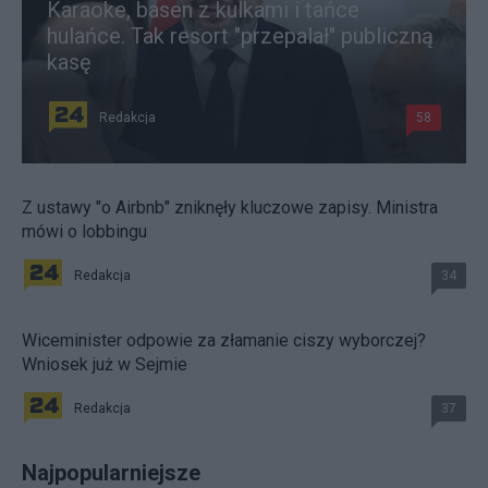
Karaoke, basen z kulkami i tańce
hulańce. Tak resort "przepalał" publiczną
kasę
Redakcja
58
Z ustawy "o Airbnb" zniknęły kluczowe zapisy. Ministra
mówi o lobbingu
Redakcja
34
Wiceminister odpowie za złamanie ciszy wyborczej?
Wniosek już w Sejmie
Redakcja
37
Najpopularniejsze