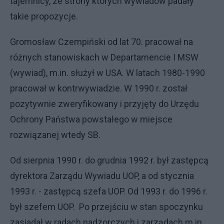
tajemnicy, ze strony których wywiadów padały
takie propozycje.
Gromosław Czempiński od lat 70. pracował na
różnych stanowiskach w Departamencie I MSW
(wywiad), m.in. służył w USA. W latach 1980-1990
pracował w kontrwywiadzie. W 1990 r. został
pozytywnie zweryfikowany i przyjęty do Urzędu
Ochrony Państwa powstałego w miejsce
rozwiązanej wtedy SB.
Od sierpnia 1990 r. do grudnia 1992 r. był zastępcą
dyrektora Zarządu Wywiadu UOP, a od stycznia
1993 r. - zastępcą szefa UOP. Od 1993 r. do 1996 r.
był szefem UOP. Po przejściu w stan spoczynku
zasiadał w radach nadzorczych i zarządach m.in.