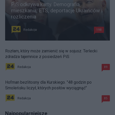
PiS odkrywa karty. Demografia,
mieszkania, ETS, deportacje Ukraińców i
rozliczenia
Redakcja
198
Rozłam, który może zamienić się w sojusz. Terlecki
zdradza tajemnice z posiedzeń PiS
Redakcja
89
Hofman bezlitosny dla Kurskiego. "48 godzin po
Smoleńsku liczył, których posłów wyciągnąć"
Redakcja
85
Najpopularniejsze