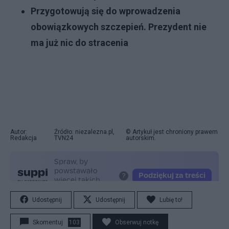
Przygotowują się do wprowadzenia
obowiązkowych szczepień. Prezydent nie
ma już nic do stracenia
Autor:
Źródło: niezalezna.pl,
© Artykuł jest chroniony prawem
Redakcja
TVN24
autorskim.
Udostępnij
Udostępnij
Lubię to!
Skomentuj
103
Obserwuj notkę