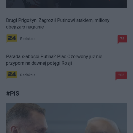
Drugi Prigożyn. Zagroził Putinowi atakiem, miliony
obejrzało nagranie
Redakcja
78
Parada słabości Putina? Plac Czerwony już nie
przypomina dawnej potęgi Rosji
Redakcja
206
#
PiS