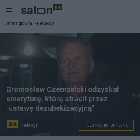
Strona główna
Redakcja
Gromosław Czempiński odzyskał
emeryturę, którą stracił przez
"ustawę dezubekizacyjną"
Redakcja
POLITYKA HISTORYCZNA
Gen. Gromosław Czempińskim, fot. TVN24/screenshot