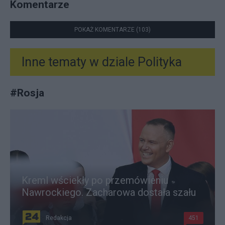
Komentarze
POKAŻ KOMENTARZE (103)
Inne tematy w dziale
Polityka
#
Rosja
Kreml wściekły po przemówieniu
Nawrockiego. Zacharowa dostała szału
Redakcja
451