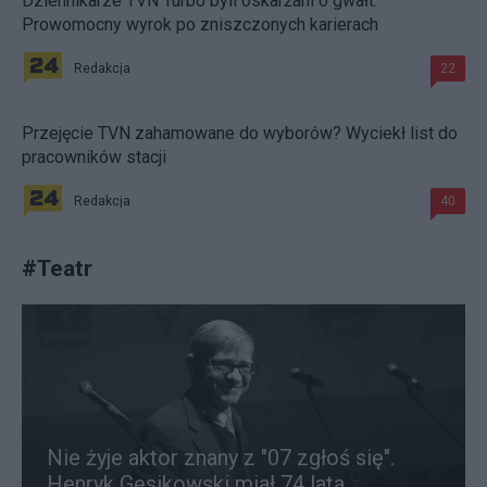
Dziennikarze TVN Turbo byli oskarżani o gwałt.
Prowomocny wyrok po zniszczonych karierach
Redakcja
22
Przejęcie TVN zahamowane do wyborów? Wyciekł list do
pracowników stacji
Redakcja
40
#
Teatr
Nie żyje aktor znany z "07 zgłoś się".
Henryk Gęsikowski miał 74 lata