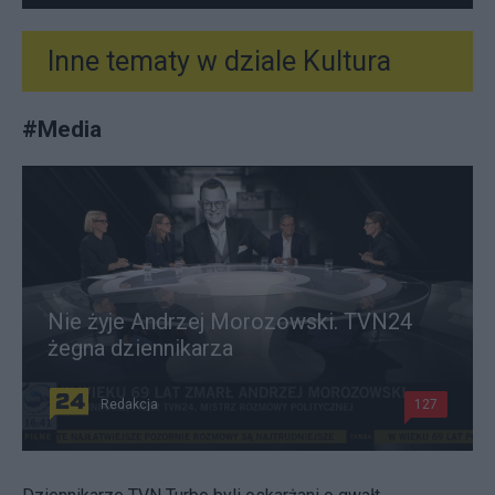
Inne tematy w dziale
Kultura
#
Media
Nie żyje Andrzej Morozowski. TVN24
żegna dziennikarza
Redakcja
127