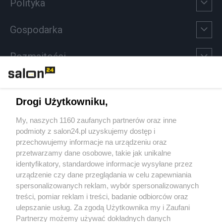
Polityka
Gospodarka
Rozmaitości
Technologie
Drogi Użytkowniku,
Sport
My, naszych 1160 zaufanych partnerów oraz inne
podmioty z salon24.pl uzyskujemy dostęp i
Społeczeństwo
przechowujemy informacje na urządzeniu oraz
przetwarzamy dane osobowe, takie jak unikalne
Kultura
identyfikatory, standardowe informacje wysyłane przez
urządzenie czy dane przeglądania w celu zapewniania
spersonalizowanych reklam, wybór spersonalizowanych
treści, pomiar reklam i treści, badanie odbiorców oraz
ulepszanie usług. Za zgodą Użytkownika my i Zaufani
X
Facebook
Instagram
Youtube
Partnerzy możemy używać dokładnych danych