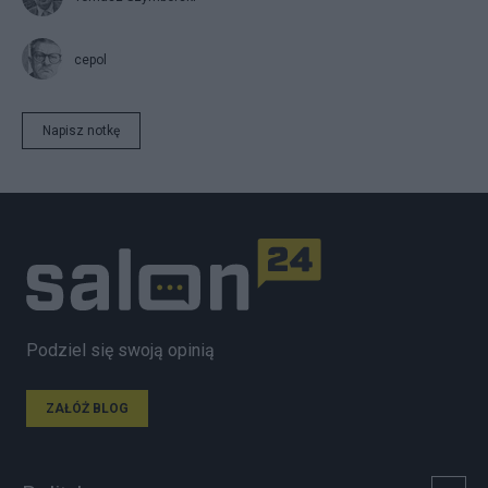
cepol
Napisz notkę
Podziel się swoją opinią
ZAŁÓŻ BLOG