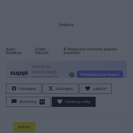
Reklama
Autor:
Źródło:
© Artykuł jest chroniony prawem
Redakcja
Salon24
autorskim.
Udostępnij
Udostępnij
Lubię to!
Skomentuj
93
Obserwuj notkę
Kultura