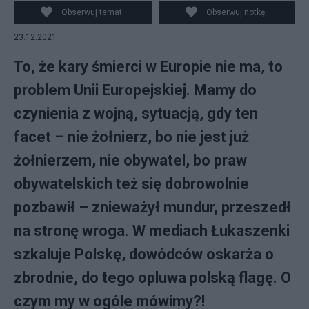
przebywania w strefie przygranicznej. Fot. PAP/Wojtek
Obserwuj temat
Obserwuj notkę
Jargiło
23.12.2021
To, że kary śmierci w Europie nie ma, to
problem Unii Europejskiej. Mamy do
czynienia z wojną, sytuacją, gdy ten
facet – nie żołnierz, bo nie jest już
żołnierzem, nie obywatel, bo praw
obywatelskich też się dobrowolnie
pozbawił – znieważył mundur, przeszedł
na stronę wroga. W mediach Łukaszenki
szkaluje Polskę, dowódców oskarża o
zbrodnie, do tego opluwa polską flagę. O
czym my w ogóle mówimy?!