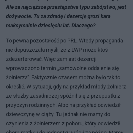
Ale za najcięższe przestępstwa typu zabójstwo, jest
dożywocie. Tu za zdradę i dezercję grozi kara
maksymalnie dziesięciu lat. Dlaczego?
To pewna pozostałość po PRL. Wtedy propaganda
nie dopuszczała myśli, że z LWP może ktoś
zdezerterować. Więc zamiast dezercji
wprowadzono termin „samowolne oddalenie się
żołnierza”. Faktycznie czasem można było tak to
określić. W sytuacji, gdy na przykład młody żołnierz
ze służby zasadniczej spóźnił się z przepustki z
przyczyn rodzinnych. Albo na przykład odwiedził
dziewczynę w ciąży. Tu jednak nie mamy do
czynienia z żołnierzem z poboru, który odwiedził
chorą matkę i do jednostki wrócił za późno. Mamy