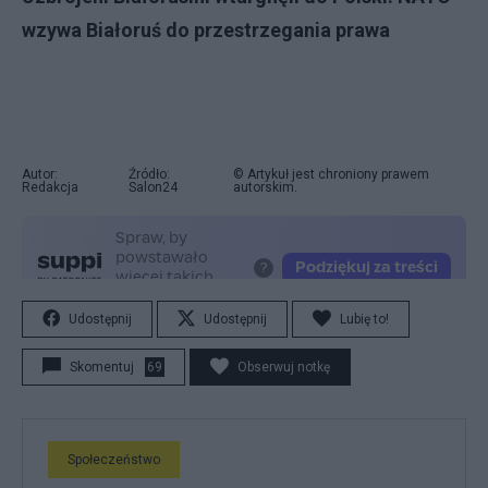
wzywa Białoruś do przestrzegania prawa
Autor:
Źródło:
© Artykuł jest chroniony prawem
Redakcja
Salon24
autorskim.
Udostępnij
Udostępnij
Lubię to!
Skomentuj
69
Obserwuj notkę
Społeczeństwo