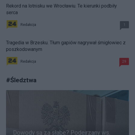
Rekord na lotnisku we Wrocławiu. Te kierunki podbiły
serca
Redakcja
1
Tragedia w Brzesku. Tłum gapiów nagrywał śmigłowiec z
poszkodowanym
Redakcja
29
#
Śledztwa
Dowody są za słabe? Podejrzany ws.