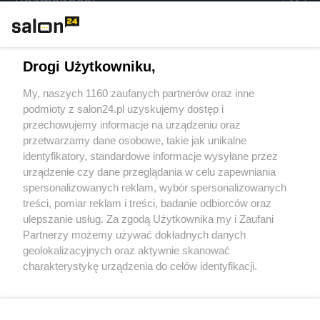
Rozmaitości
Technologie
Drogi Użytkowniku,
Sport
My, naszych 1160 zaufanych partnerów oraz inne
podmioty z salon24.pl uzyskujemy dostęp i
Społeczeństwo
przechowujemy informacje na urządzeniu oraz
przetwarzamy dane osobowe, takie jak unikalne
Kultura
identyfikatory, standardowe informacje wysyłane przez
urządzenie czy dane przeglądania w celu zapewniania
spersonalizowanych reklam, wybór spersonalizowanych
treści, pomiar reklam i treści, badanie odbiorców oraz
ulepszanie usług. Za zgodą Użytkownika my i Zaufani
X
Facebook
Instagram
Youtube
Partnerzy możemy używać dokładnych danych
geolokalizacyjnych oraz aktywnie skanować
charakterystykę urządzenia do celów identyfikacji.
Web Content Media sp. z o. o. © 2022
Ponieważ cenimy Twoją prywatność, prosimy o zgodę na
korzystanie z tych technologii poprzez kliknięcie
„Akceptuję”. Zgoda jest dobrowolna i zawsze możesz ją
Pomoc
O nas
Praca
Reklama
Kontakt