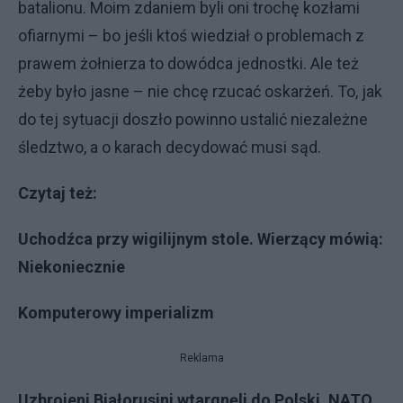
batalionu. Moim zdaniem byli oni trochę kozłami
ofiarnymi – bo jeśli ktoś wiedział o problemach z
prawem żołnierza to dowódca jednostki. Ale też
żeby było jasne – nie chcę rzucać oskarżeń. To, jak
do tej sytuacji doszło powinno ustalić niezależne
śledztwo, a o karach decydować musi sąd.
Czytaj też:
Uchodźca przy wigilijnym stole. Wierzący mówią:
Niekoniecznie
Komputerowy imperializm
Reklama
Uzbrojeni Białorusini wtargnęli do Polski. NATO