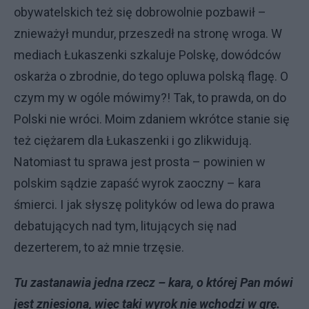
obywatelskich też się dobrowolnie pozbawił –
znieważył mundur, przeszedł na stronę wroga. W
mediach Łukaszenki szkaluje Polskę, dowódców
oskarża o zbrodnie, do tego opluwa polską flagę. O
czym my w ogóle mówimy?! Tak, to prawda, on do
Polski nie wróci. Moim zdaniem wkrótce stanie się
też ciężarem dla Łukaszenki i go zlikwidują.
Natomiast tu sprawa jest prosta – powinien w
polskim sądzie zapaść wyrok zaoczny – kara
śmierci. I jak słyszę polityków od lewa do prawa
debatujących nad tym, litujących się nad
dezerterem, to aż mnie trzęsie.
Tu zastanawia jedna rzecz – kara, o której Pan mówi
jest zniesiona, więc taki wyrok nie wchodzi w grę.