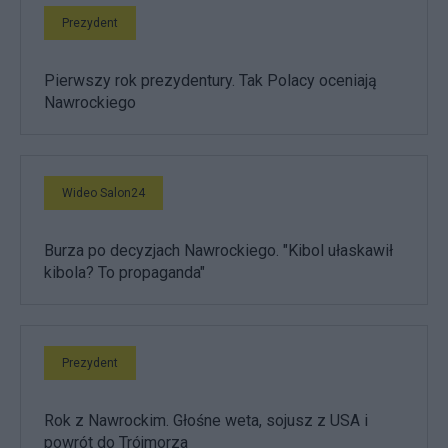
Prezydent
Pierwszy rok prezydentury. Tak Polacy oceniają
Nawrockiego
Wideo Salon24
Burza po decyzjach Nawrockiego. "Kibol ułaskawił
kibola? To propaganda"
Prezydent
Rok z Nawrockim. Głośne weta, sojusz z USA i
powrót do Trójmorza