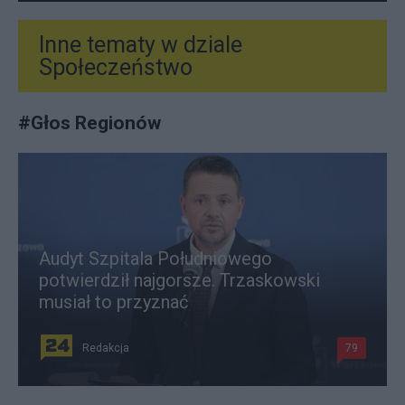
Inne tematy w dziale
Społeczeństwo
#
Głos Regionów
Audyt Szpitala Południowego
potwierdził najgorsze. Trzaskowski
musiał to przyznać
Redakcja
79