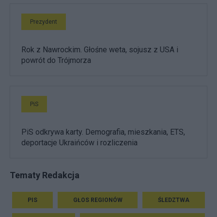
Prezydent
Rok z Nawrockim. Głośne weta, sojusz z USA i
powrót do Trójmorza
PiS
PiS odkrywa karty. Demografia, mieszkania, ETS,
deportacje Ukraińców i rozliczenia
Tematy Redakcja
PIS
GŁOS REGIONÓW
ŚLEDZTWA