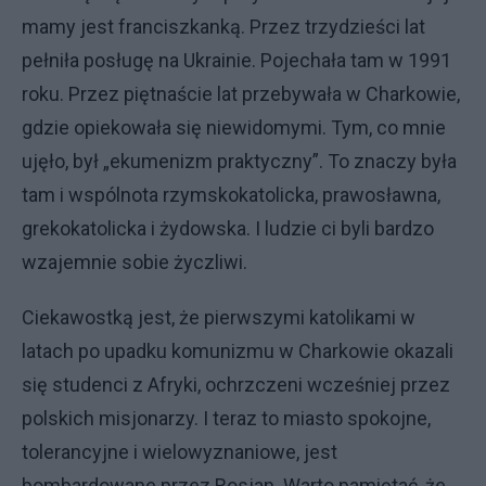
mamy jest franciszkanką. Przez trzydzieści lat
pełniła posługę na Ukrainie. Pojechała tam w 1991
roku. Przez piętnaście lat przebywała w Charkowie,
gdzie opiekowała się niewidomymi. Tym, co mnie
ujęło, był „ekumenizm praktyczny”. To znaczy była
tam i wspólnota rzymskokatolicka, prawosławna,
grekokatolicka i żydowska. I ludzie ci byli bardzo
wzajemnie sobie życzliwi.
Ciekawostką jest, że pierwszymi katolikami w
latach po upadku komunizmu w Charkowie okazali
się studenci z Afryki, ochrzczeni wcześniej przez
polskich misjonarzy. I teraz to miasto spokojne,
tolerancyjne i wielowyznaniowe, jest
bombardowane przez Rosjan. Warto pamiętać, że