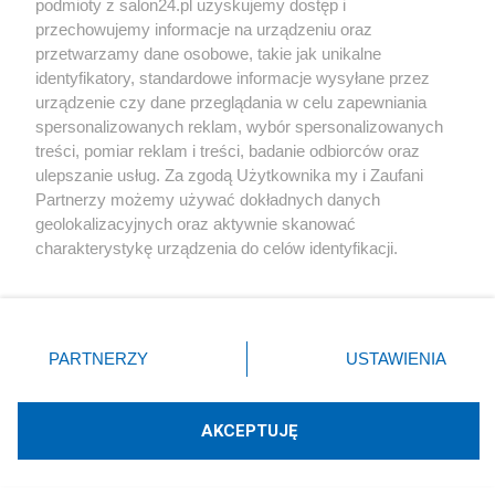
podmioty z salon24.pl uzyskujemy dostęp i
Społeczeństwo
przechowujemy informacje na urządzeniu oraz
przetwarzamy dane osobowe, takie jak unikalne
Kultura
identyfikatory, standardowe informacje wysyłane przez
urządzenie czy dane przeglądania w celu zapewniania
spersonalizowanych reklam, wybór spersonalizowanych
treści, pomiar reklam i treści, badanie odbiorców oraz
ulepszanie usług. Za zgodą Użytkownika my i Zaufani
X
Facebook
Instagram
Youtube
Partnerzy możemy używać dokładnych danych
geolokalizacyjnych oraz aktywnie skanować
charakterystykę urządzenia do celów identyfikacji.
Web Content Media sp. z o. o. © 2022
Ponieważ cenimy Twoją prywatność, prosimy o zgodę na
korzystanie z tych technologii poprzez kliknięcie
„Akceptuję”. Zgoda jest dobrowolna i zawsze możesz ją
Pomoc
O nas
Praca
Reklama
Kontakt
zmienić/wycofać klikając przycisk ustawień prywatności
PARTNERZY
USTAWIENIA
znajdujący się w lewym dolnym rogu strony
. Niektóre
rodzaje przetwarzania danych nie wymagają zgody
użytkownika, ale masz prawo sprzeciwić się takiemu
AKCEPTUJĘ
przetwarzaniu. Preferencje będą miały zastosowania tylko
Technologię dostarcza:
W3media.pl
na tej witrynie.