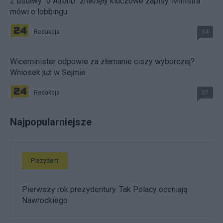
Z ustawy "o Airbnb" zniknęły kluczowe zapisy. Ministra
mówi o lobbingu
Redakcja
34
Wiceminister odpowie za złamanie ciszy wyborczej?
Wniosek już w Sejmie
Redakcja
37
Najpopularniejsze
Prezydent
Pierwszy rok prezydentury. Tak Polacy oceniają
Nawrockiego