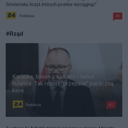
Smoleńsku liczył, których posłów wyciągnąć"
Redakcja
85
#
Rząd
Karaoke, basen z kulkami i tańce
hulańce. Tak resort "przepalał" publiczną
kasę
Redakcja
61