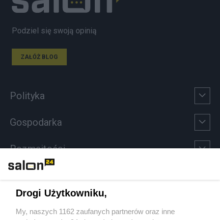
Podziel się swoją opinią
ZAŁÓŻ BLOG
Polityka
Gospodarka
Rozmaitości
Technologie
Drogi Użytkowniku,
Sport
My, naszych 1162 zaufanych partnerów oraz inne