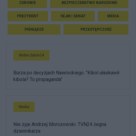
ZDROWIE
BEZPIECZEŃSTWO NARODOWE
PREZYDENT
SEJM I SENAT
MEDIA
PIENIĄDZE
PRZESTĘPCZOŚĆ
Wideo Salon24
Burza po decyzjach Nawrockiego. "Kibol ułaskawił
kibola? To propaganda"
Media
Nie żyje Andrzej Morozowski. TVN24 żegna
dziennikarza