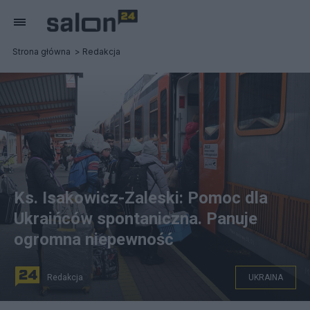
Strona główna
Redakcja
Ks. Isakowicz-Zaleski: Pomoc dla
Ukraińców spontaniczna. Panuje
ogromna niepewność
Redakcja
UKRAINA
Do Polski przybywają uchodźcy z ogarniętej wojną