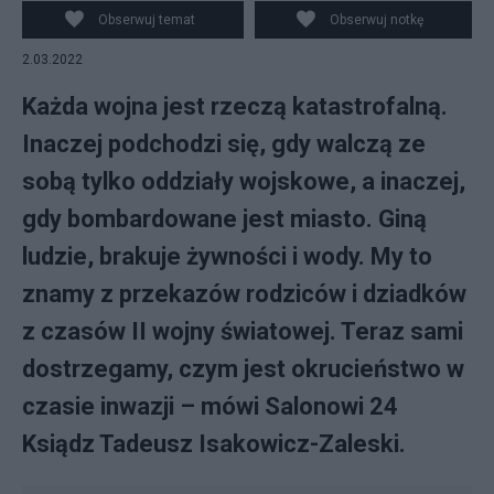
Ukrainy Fot. PAP/Darek Delmanowicz
Obserwuj temat
Obserwuj notkę
2.03.2022
Każda wojna jest rzeczą katastrofalną.
Inaczej podchodzi się, gdy walczą ze
sobą tylko oddziały wojskowe, a inaczej,
gdy bombardowane jest miasto. Giną
ludzie, brakuje żywności i wody. My to
znamy z przekazów rodziców i dziadków
z czasów II wojny światowej. Teraz sami
dostrzegamy, czym jest okrucieństwo w
czasie inwazji – mówi Salonowi 24
Ksiądz Tadeusz Isakowicz-Zaleski.