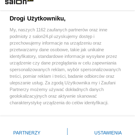
Technologie
Drogi Użytkowniku,
Sport
My, naszych 1162 zaufanych partnerów oraz inne
podmioty z salon24.pl uzyskujemy dostęp i
Społeczeństwo
przechowujemy informacje na urządzeniu oraz
przetwarzamy dane osobowe, takie jak unikalne
Kultura
identyfikatory, standardowe informacje wysyłane przez
urządzenie czy dane przeglądania w celu zapewniania
spersonalizowanych reklam, wybór spersonalizowanych
treści, pomiar reklam i treści, badanie odbiorców oraz
ulepszanie usług. Za zgodą Użytkownika my i Zaufani
X
Facebook
Instagram
Youtube
Partnerzy możemy używać dokładnych danych
geolokalizacyjnych oraz aktywnie skanować
charakterystykę urządzenia do celów identyfikacji.
Web Content Media sp. z o. o. © 2022
Ponieważ cenimy Twoją prywatność, prosimy o zgodę na
korzystanie z tych technologii poprzez kliknięcie
„Akceptuję”. Zgoda jest dobrowolna i zawsze możesz ją
Pomoc
O nas
Praca
Reklama
Kontakt
zmienić/wycofać klikając przycisk ustawień prywatności
PARTNERZY
USTAWIENIA