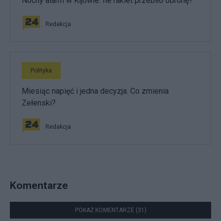
Nocny alarm w Kijowie. Ile rakiet przebiło obronę?
Redakcja
Polityka
Miesiąc napięć i jedna decyzja. Co zmienia
Zełenski?
Redakcja
Komentarze
POKAŻ KOMENTARZE (31)