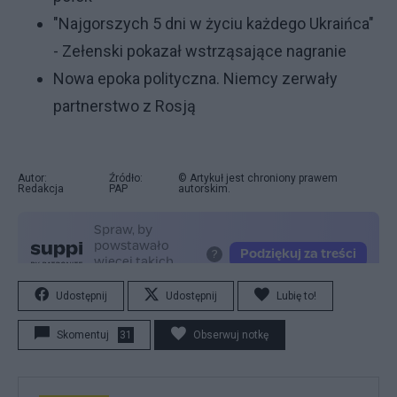
"Najgorszych 5 dni w życiu każdego Ukraińca"
- Zełenski pokazał wstrząsające nagranie
Nowa epoka polityczna. Niemcy zerwały
partnerstwo z Rosj
ą
Autor:
Źródło:
© Artykuł jest chroniony prawem
Redakcja
PAP
autorskim.
Udostępnij
Udostępnij
Lubię to!
Skomentuj
31
Obserwuj notkę