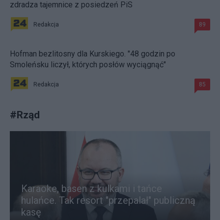
zdradza tajemnice z posiedzeń PiS
Redakcja
89
Hofman bezlitosny dla Kurskiego. "48 godzin po
Smoleńsku liczył, których posłów wyciągnąć"
Redakcja
85
#
Rząd
Karaoke, basen z kulkami i tańce
hulańce. Tak resort "przepalał" publiczną
kasę