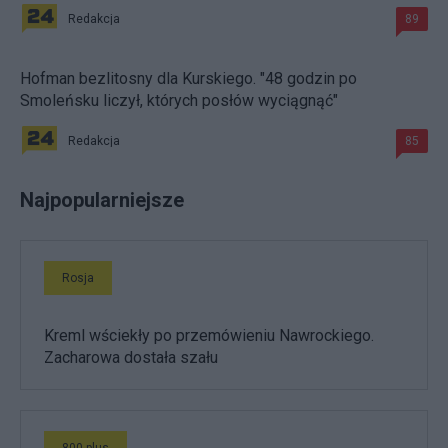
Redakcja
89
Hofman bezlitosny dla Kurskiego. "48 godzin po
Smoleńsku liczył, których posłów wyciągnąć"
Redakcja
85
Najpopularniejsze
Rosja
Kreml wściekły po przemówieniu Nawrockiego.
Zacharowa dostała szału
800 plus