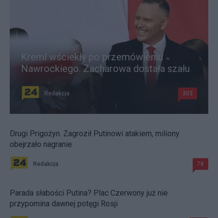
Kreml wściekły po przemówieniu
Nawrockiego. Zacharowa dostała szału
Redakcja
303
Drugi Prigożyn. Zagroził Putinowi atakiem, miliony
obejrzało nagranie
Redakcja
78
Parada słabości Putina? Plac Czerwony już nie
przypomina dawnej potęgi Rosji