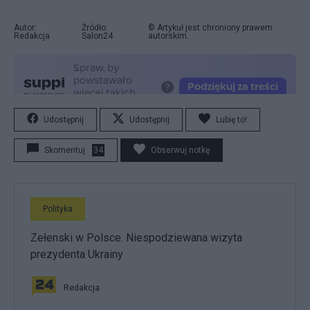
Autor:
Źródło:
© Artykuł jest chroniony prawem
Redakcja
Salon24
autorskim.
Udostępnij
Udostępnij
Lubię to!
Skomentuj
34
Obserwuj notkę
Polityka
Zełenski w Polsce. Niespodziewana wizyta
prezydenta Ukrainy
Redakcja