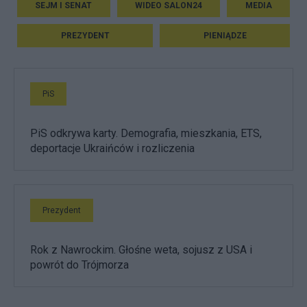
SEJM I SENAT
WIDEO SALON24
MEDIA
PREZYDENT
PIENIĄDZE
PiS
PiS odkrywa karty. Demografia, mieszkania, ETS,
deportacje Ukraińców i rozliczenia
Prezydent
Rok z Nawrockim. Głośne weta, sojusz z USA i
powrót do Trójmorza