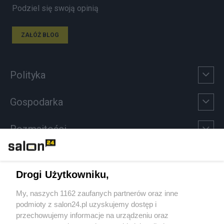
Podziel się swoją opinią
ZAŁÓŻ BLOG
Polityka
Gospodarka
Rozmaitości
Technologie
Drogi Użytkowniku,
Sport
My, naszych 1162 zaufanych partnerów oraz inne
podmioty z salon24.pl uzyskujemy dostęp i
Społeczeństwo
przechowujemy informacje na urządzeniu oraz