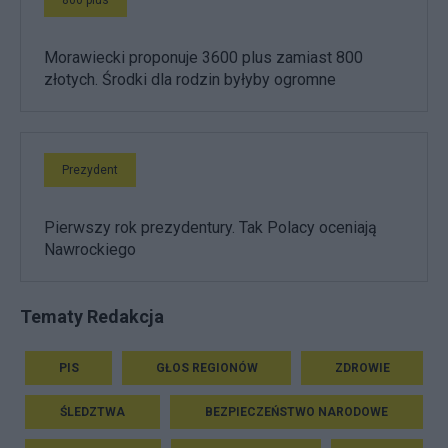
Morawiecki proponuje 3600 plus zamiast 800
złotych. Środki dla rodzin byłyby ogromne
Prezydent
Pierwszy rok prezydentury. Tak Polacy oceniają
Nawrockiego
Tematy Redakcja
PIS
GŁOS REGIONÓW
ZDROWIE
ŚLEDZTWA
BEZPIECZEŃSTWO NARODOWE