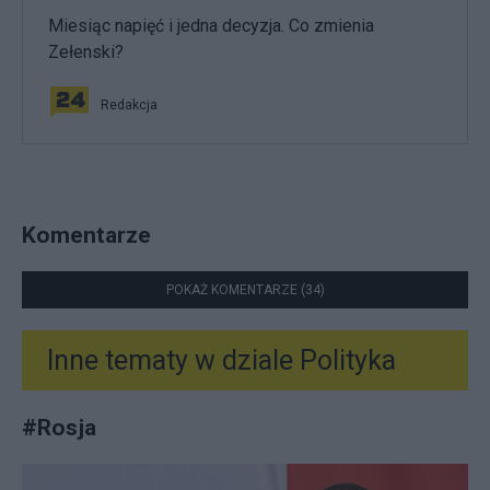
Miesiąc napięć i jedna decyzja. Co zmienia
Zełenski?
Redakcja
Komentarze
POKAŻ KOMENTARZE (34)
Inne tematy w dziale
Polityka
#
Rosja