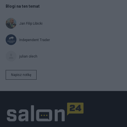
Blogi na ten temat
Jan Filip Libicki
Independent Trader
julian olech
Napisz notkę