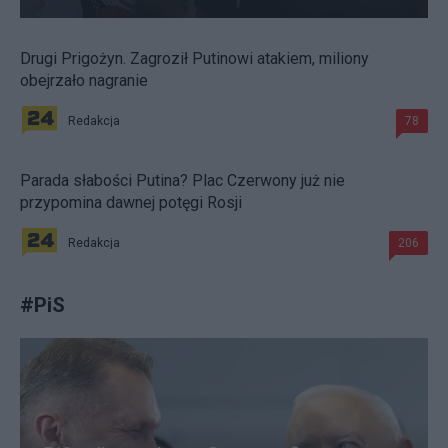
Drugi Prigożyn. Zagroził Putinowi atakiem, miliony
obejrzało nagranie
Redakcja
78
Parada słabości Putina? Plac Czerwony już nie
przypomina dawnej potęgi Rosji
Redakcja
206
#
PiS