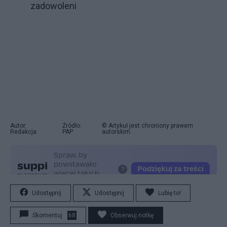
zadowoleni
Autor:
Źródło:
© Artykuł jest chroniony prawem
Redakcja
PAP
autorskim.
Udostępnij
Udostępnij
Lubię to!
Skomentuj
68
Obserwuj notkę