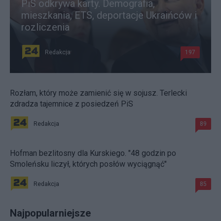
PiS odkrywa karty. Demografia,
mieszkania, ETS, deportacje Ukraińców i
rozliczenia
Redakcja
197
Rozłam, który może zamienić się w sojusz. Terlecki
zdradza tajemnice z posiedzeń PiS
Redakcja
89
Hofman bezlitosny dla Kurskiego. "48 godzin po
Smoleńsku liczył, których posłów wyciągnąć"
Redakcja
85
Najpopularniejsze