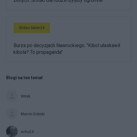
złotych. Środki dla rodzin byłyby ogromne
Wideo Salon24
Burza po decyzjach Nawrockiego. "Kibol ułaskawił
kibola? To propaganda"
Blogi na ten temat
Witek
Marcin Dobski
echo24