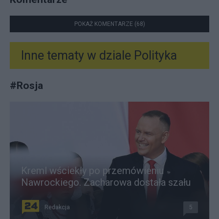
POKAŻ KOMENTARZE (68)
Inne tematy w dziale
Polityka
#
Rosja
Kreml wściekły po przemówieniu
Nawrockiego. Zacharowa dostała szału
Redakcja
5