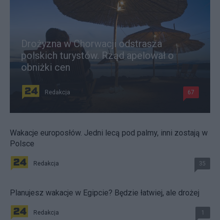
Drożyzna w Chorwacji odstrasza
polskich turystów. Rząd apelował o
obniżki cen
Redakcja
67
Wakacje europosłów. Jedni lecą pod palmy, inni zostają w
Polsce
Redakcja
35
Planujesz wakacje w Egipcie? Będzie łatwiej, ale drożej
Redakcja
1