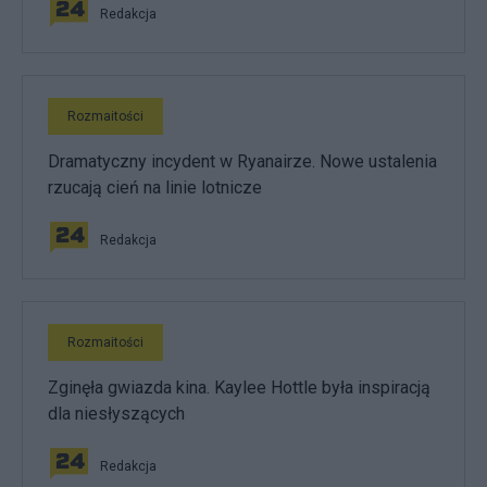
Redakcja
Rozmaitości
Dramatyczny incydent w Ryanairze. Nowe ustalenia
rzucają cień na linie lotnicze
Redakcja
Rozmaitości
Zginęła gwiazda kina. Kaylee Hottle była inspiracją
dla niesłyszących
Redakcja