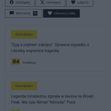
Udostępnij
Udostępnij
Lubię to!
Skomentuj
96
Obserwuj notkę
Rozmaitości
"Żyję z piętnem zabójcy". Sprawca wypadku z
Litewką wspomina tragedię
Redakcja
Rozmaitości
Legenda himalaizmu zginęła w lawinie na Broad
Peak. Nie żyje Nirmal "Nimsdai” Purja