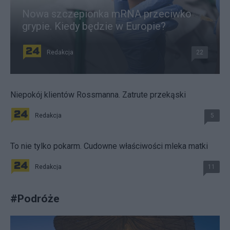
Nowa szczepionka mRNA przeciwko
grypie. Kiedy będzie w Europie?
Redakcja
22
Niepokój klientów Rossmanna. Zatrute przekąski
Redakcja
5
To nie tylko pokarm. Cudowne właściwości mleka matki
Redakcja
11
#
Podróże