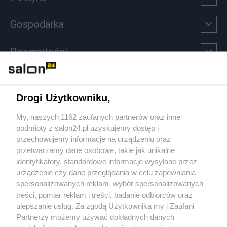
Gospodarka
Rozmaitości
Technologie
Drogi Użytkowniku,
Sport
My, naszych 1162 zaufanych partnerów oraz inne
podmioty z salon24.pl uzyskujemy dostęp i
Społeczeństwo
przechowujemy informacje na urządzeniu oraz
przetwarzamy dane osobowe, takie jak unikalne
Kultura
identyfikatory, standardowe informacje wysyłane przez
urządzenie czy dane przeglądania w celu zapewniania
spersonalizowanych reklam, wybór spersonalizowanych
treści, pomiar reklam i treści, badanie odbiorców oraz
ulepszanie usług. Za zgodą Użytkownika my i Zaufani
X
Facebook
Instagram
Youtube
Partnerzy możemy używać dokładnych danych