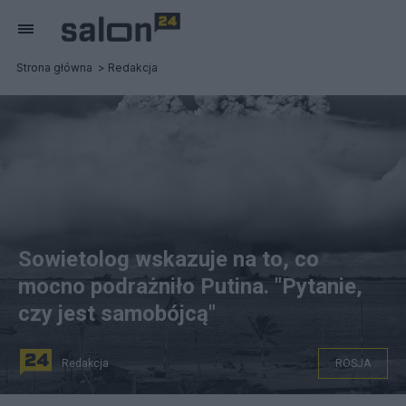
Strona główna
Redakcja
Sowietolog wskazuje na to, co
mocno podrażniło Putina. "Pytanie,
czy jest samobójcą"
Redakcja
ROSJA
Zachód przestał się bać szntażu nuklearnego Rosji. Fot.