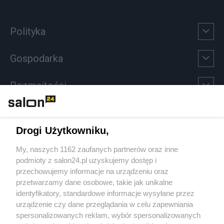
Polityka
Gospodarka
Rozmaitości
Technologie
Drogi Użytkowniku,
Sport
My, naszych 1162 zaufanych partnerów oraz inne
podmioty z salon24.pl uzyskujemy dostęp i
Społeczeństwo
przechowujemy informacje na urządzeniu oraz
przetwarzamy dane osobowe, takie jak unikalne
Kultura
identyfikatory, standardowe informacje wysyłane przez
urządzenie czy dane przeglądania w celu zapewniania
spersonalizowanych reklam, wybór spersonalizowanych