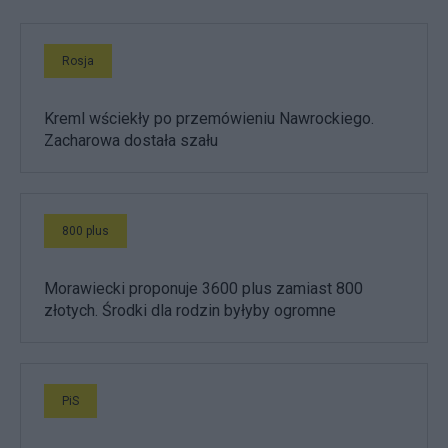
Rosja
Kreml wściekły po przemówieniu Nawrockiego.
Zacharowa dostała szału
800 plus
Morawiecki proponuje 3600 plus zamiast 800
złotych. Środki dla rodzin byłyby ogromne
PiS