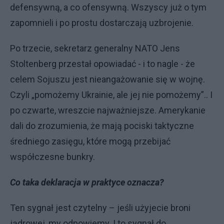
defensywną, a co ofensywną. Wszyscy już o tym
zapomnieli i po prostu dostarczają uzbrojenie.
Po trzecie, sekretarz generalny NATO Jens
Stoltenberg przestał opowiadać - i to nagle - że
celem Sojuszu jest nieangażowanie się w wojnę.
Czyli „pomożemy Ukrainie, ale jej nie pomożemy”.. I
po czwarte, wreszcie najważniejsze. Amerykanie
dali do zrozumienia, że mają pociski taktyczne
średniego zasięgu, które mogą przebijać
współczesne bunkry.
Co taka deklaracja w praktyce oznacza?
Ten sygnał jest czytelny – jeśli użyjecie broni
jądrowej, my odpowiemy. I to sygnał do