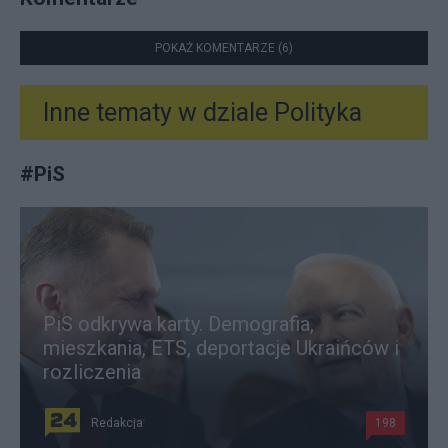
POKAŻ KOMENTARZE (6)
Inne tematy w dziale
Polityka
#
PiS
PiS odkrywa karty. Demografia,
mieszkania, ETS, deportacje Ukraińców i
rozliczenia
Redakcja
198