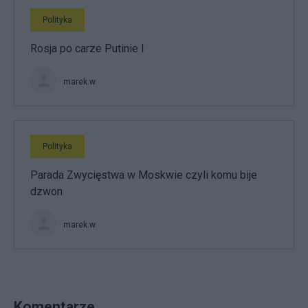
Polityka
Rosja po carze Putinie I
marek.w
Polityka
Parada Zwycięstwa w Moskwie czyli komu bije
dzwon
marek.w
Komentarze