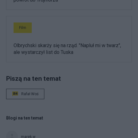
Film
Olbrychski skarży się na rząd. "Napluł mi w twarz",
ale wystarczył list do Tuska
Piszą na ten temat
Rafał Woś
Blogi na ten temat
marek.w