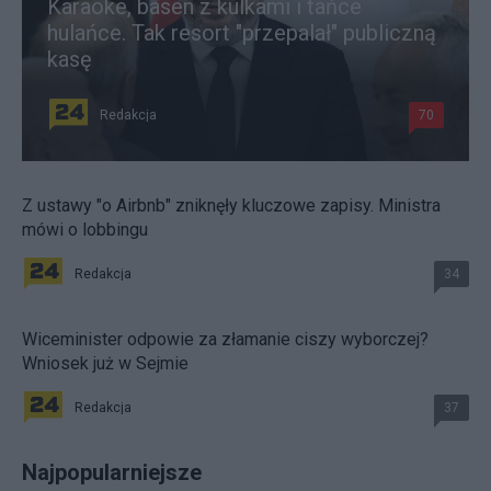
Karaoke, basen z kulkami i tańce
hulańce. Tak resort "przepalał" publiczną
kasę
Redakcja
70
Z ustawy "o Airbnb" zniknęły kluczowe zapisy. Ministra
mówi o lobbingu
Redakcja
34
Wiceminister odpowie za złamanie ciszy wyborczej?
Wniosek już w Sejmie
Redakcja
37
Najpopularniejsze