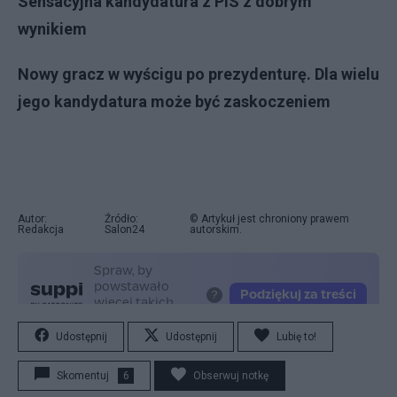
Sensacyjna kandydatura z PiS z dobrym
wynikiem
Nowy gracz w wyścigu po prezydenturę. Dla wielu
jego kandydatura może być zaskoczeniem
Autor:
Źródło:
© Artykuł jest chroniony prawem
Redakcja
Salon24
autorskim.
Udostępnij
Udostępnij
Lubię to!
Skomentuj
6
Obserwuj notkę