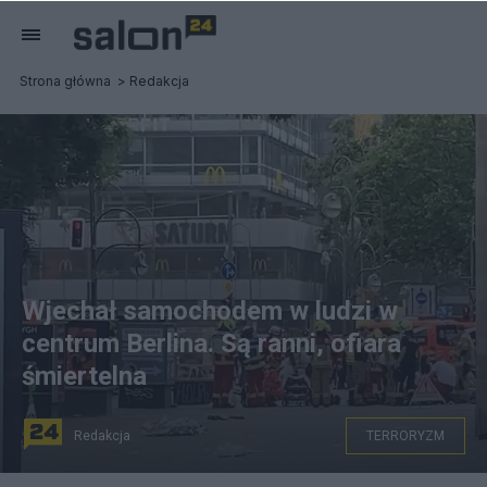
Strona główna
Redakcja
Wjechał samochodem w ludzi w
centrum Berlina. Są ranni, ofiara
śmiertelna
Redakcja
TERRORYZM
Niepokój w Berlinie po tym, jak kierowca stratował tłum.