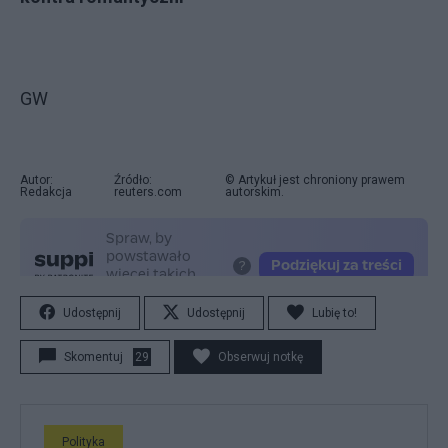
GW
Autor:
Źródło:
© Artykuł jest chroniony prawem
Redakcja
reuters.com
autorskim.
Udostępnij
Udostępnij
Lubię to!
Skomentuj
29
Obserwuj notkę
Polityka