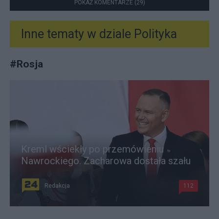
POKAŻ KOMENTARZE (29)
Inne tematy w dziale
Polityka
#
Rosja
Kreml wściekły po przemówieniu
Nawrockiego. Zacharowa dostała szału
Redakcja
112