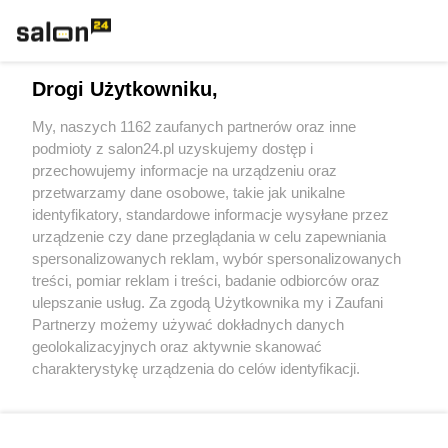
Technologie
Drogi Użytkowniku,
Sport
My, naszych 1162 zaufanych partnerów oraz inne
podmioty z salon24.pl uzyskujemy dostęp i
Społeczeństwo
przechowujemy informacje na urządzeniu oraz
przetwarzamy dane osobowe, takie jak unikalne
Kultura
identyfikatory, standardowe informacje wysyłane przez
urządzenie czy dane przeglądania w celu zapewniania
spersonalizowanych reklam, wybór spersonalizowanych
treści, pomiar reklam i treści, badanie odbiorców oraz
ulepszanie usług. Za zgodą Użytkownika my i Zaufani
X
Facebook
Instagram
Youtube
Partnerzy możemy używać dokładnych danych
geolokalizacyjnych oraz aktywnie skanować
charakterystykę urządzenia do celów identyfikacji.
Web Content Media sp. z o. o. © 2022
Ponieważ cenimy Twoją prywatność, prosimy o zgodę na
korzystanie z tych technologii poprzez kliknięcie
„Akceptuję”. Zgoda jest dobrowolna i zawsze możesz ją
Pomoc
O nas
Praca
Reklama
Kontakt