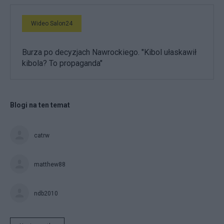
Wideo Salon24
Burza po decyzjach Nawrockiego. "Kibol ułaskawił
kibola? To propaganda"
Blogi na ten temat
catrw
matthew88
ndb2010