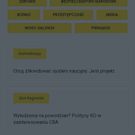
ZDROWIE
BEZPIECZEŃSTWO NARODOWE
BIZNES
PRZESTĘPCZOŚĆ
MEDIA
WIDEO SALON24
PIENIĄDZE
Konfederacja
Chcą zlikwidować system kaucyjny. Jest projekt
Głos Regionów
Wyłudzenia na powodzian? Politycy KO w
zainteresowaniu CBA