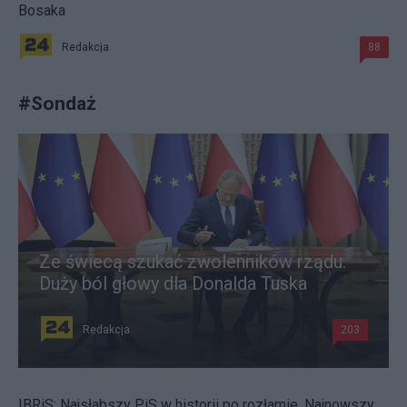
Bosaka
Redakcja
88
#
Sondaż
Ze świecą szukać zwolenników rządu.
Duży ból głowy dla Donalda Tuska
Redakcja
203
IBRiS: Najsłabszy PiS w historii po rozłamie. Najnowszy