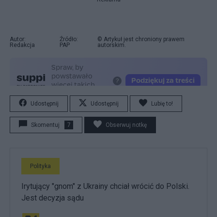
Autor:
Źródło:
© Artykuł jest chroniony prawem
Redakcja
PAP
autorskim.
Udostępnij
Udostępnij
Lubię to!
Skomentuj
7
Obserwuj notkę
Polityka
Irytujący "gnom" z Ukrainy chciał wrócić do Polski.
Jest decyzja sądu