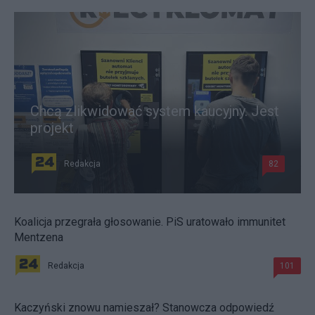
Chcą zlikwidować system kaucyjny. Jest
projekt
Redakcja
82
Koalicja przegrała głosowanie. PiS uratowało immunitet
Mentzena
Redakcja
101
Kaczyński znowu namieszał? Stanowcza odpowiedź