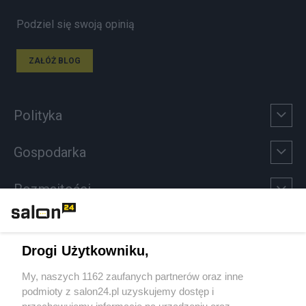
Podziel się swoją opinią
ZAŁÓŻ BLOG
Polityka
Gospodarka
Rozmaitości
Technologie
Drogi Użytkowniku,
Sport
My, naszych 1162 zaufanych partnerów oraz inne
podmioty z salon24.pl uzyskujemy dostęp i
Społeczeństwo