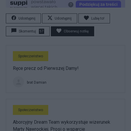
Udostępnij
Udostępnij
Lubię to!
Skomentuj
57
Obserwuj notkę
Społeczeństwo
Ręce precz od Pierwszej Damy!
brat Damian
Społeczeństwo
Aborcyjny Dream Team wykorzystuje wizerunek
Marty Nawrockiej. Prosi o wsparcie