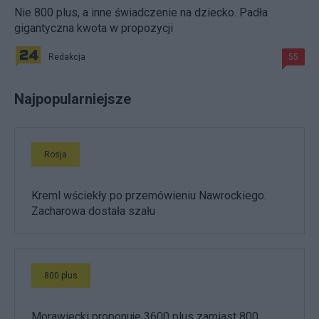
Nie 800 plus, a inne świadczenie na dziecko. Padła
gigantyczna kwota w propozycji
Redakcja
55
Najpopularniejsze
Rosja
Kreml wściekły po przemówieniu Nawrockiego.
Zacharowa dostała szału
800 plus
Morawiecki proponuje 3600 plus zamiast 800