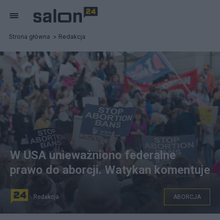
Strona główna
Redakcja
W USA unieważniono federalne
prawo do aborcji. Watykan komentuje
Redakcja
ABORCJA
Wyrok Sądu Najwyższego USA unieważnił federalne