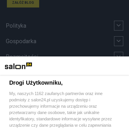
ZAŁÓŻ BLOG
Polityka
Gospodarka
Rozmaitości
Technologie
Drogi Użytkowniku,
Sport
My, naszych 1162 zaufanych partnerów oraz inne
podmioty z salon24.pl uzyskujemy dostęp i
Społeczeństwo
przechowujemy informacje na urządzeniu oraz
przetwarzamy dane osobowe, takie jak unikalne
Kultura
identyfikatory, standardowe informacje wysyłane przez
urządzenie czy dane przeglądania w celu zapewniania