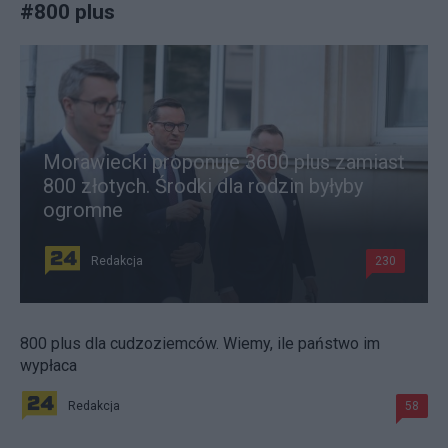
#
800 plus
Morawiecki proponuje 3600 plus zamiast
800 złotych. Środki dla rodzin byłyby
ogromne
Redakcja
230
800 plus dla cudzoziemców. Wiemy, ile państwo im
wypłaca
Redakcja
58