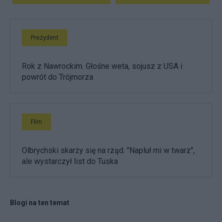
Prezydent
Rok z Nawrockim. Głośne weta, sojusz z USA i
powrót do Trójmorza
Film
Olbrychski skarży się na rząd. "Napluł mi w twarz",
ale wystarczył list do Tuska
Blogi na ten temat