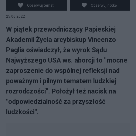
prawo do aborcji. Źródło: commons.wikimedia.org
Obserwuj temat
Obserwuj notkę
25.06.2022
W piątek przewodniczący Papieskiej
Akademii Życia arcybiskup Vincenzo
Paglia oświadczył, że wyrok Sądu
Najwyższego USA ws. aborcji to "mocne
zaproszenie do wspólnej refleksji nad
poważnym i pilnym tematem ludzkiej
rozrodczości". Położył też nacisk na
"odpowiedzialność za przyszłość
ludzkości".