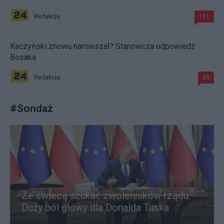
Redakcja
101
Kaczyński znowu namieszał? Stanowcza odpowiedź
Bosaka
Redakcja
88
#
Sondaż
Ze świecą szukać zwolenników rządu.
Duży ból głowy dla Donalda Tuska