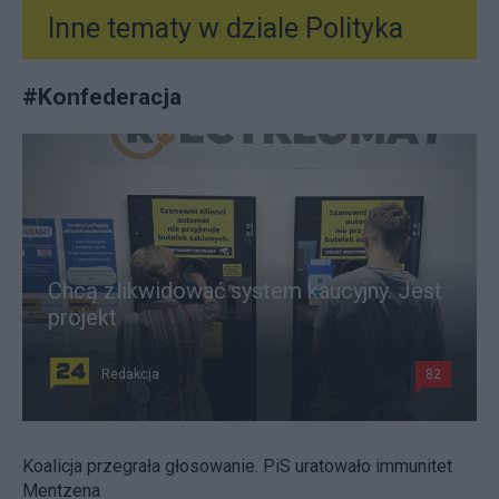
Inne tematy w dziale
Polityka
#
Konfederacja
Chcą zlikwidować system kaucyjny. Jest
projekt
Redakcja
82
Koalicja przegrała głosowanie. PiS uratowało immunitet
Mentzena