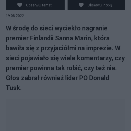
Finlandii. Źródło: Facebook/Donald Tusk, CC BY 4.0
Obserwuj temat
Obserwuj notkę
19.08.2022
W środę do sieci wyciekło nagranie
premier Finlandii Sanna Marin, która
bawiła się z przyjaciółmi na imprezie. W
sieci pojawiało się wiele komentarzy, czy
premier powinna tak robić, czy też nie.
Głos zabrał również lider PO Donald
Tusk.