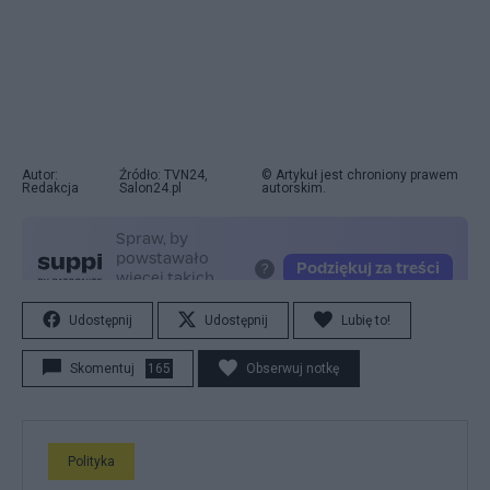
Autor:
Źródło: TVN24,
© Artykuł jest chroniony prawem
Redakcja
Salon24.pl
autorskim.
Udostępnij
Udostępnij
Lubię to!
Skomentuj
165
Obserwuj notkę
Polityka