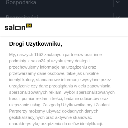
Gospodarka
Rozmaitości
Technologie
Drogi Użytkowniku,
Sport
My, naszych 1162 zaufanych partnerów oraz inne
podmioty z salon24.pl uzyskujemy dostęp i
Społeczeństwo
przechowujemy informacje na urządzeniu oraz
przetwarzamy dane osobowe, takie jak unikalne
Kultura
identyfikatory, standardowe informacje wysyłane przez
urządzenie czy dane przeglądania w celu zapewniania
spersonalizowanych reklam, wybór spersonalizowanych
treści, pomiar reklam i treści, badanie odbiorców oraz
ulepszanie usług. Za zgodą Użytkownika my i Zaufani
X
Facebook
Instagram
Youtube
Partnerzy możemy używać dokładnych danych
geolokalizacyjnych oraz aktywnie skanować
charakterystykę urządzenia do celów identyfikacji.