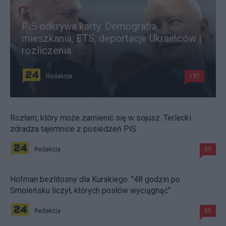
PiS odkrywa karty. Demografia,
mieszkania, ETS, deportacje Ukraińców i
rozliczenia
Redakcja
197
Rozłam, który może zamienić się w sojusz. Terlecki
zdradza tajemnice z posiedzeń PiS
Redakcja
89
Hofman bezlitosny dla Kurskiego. "48 godzin po
Smoleńsku liczył, których posłów wyciągnąć"
Redakcja
85