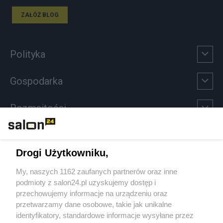
ZAŁÓŻ BLOG
Polityka
Gospodarka
Rozmaitości
Technologie
Drogi Użytkowniku,
Sport
My, naszych 1162 zaufanych partnerów oraz inne
podmioty z salon24.pl uzyskujemy dostęp i
Społeczeństwo
przechowujemy informacje na urządzeniu oraz
przetwarzamy dane osobowe, takie jak unikalne
Kultura
identyfikatory, standardowe informacje wysyłane przez