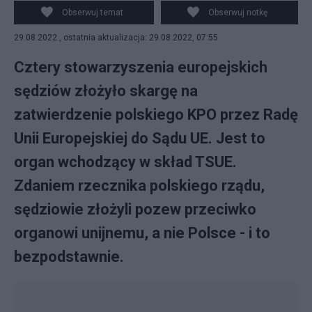
sędziowskich ws. polskiego KPO.
Obserwuj temat
Obserwuj notkę
29.08.2022 , ostatnia aktualizacja: 29.08.2022, 07:55
Cztery stowarzyszenia europejskich
sędziów złożyło skargę na
zatwierdzenie polskiego KPO przez Radę
Unii Europejskiej do Sądu UE. Jest to
organ wchodzący w skład TSUE.
Zdaniem rzecznika polskiego rządu,
sędziowie złożyli pozew przeciwko
organowi unijnemu, a nie Polsce - i to
bezpodstawnie.