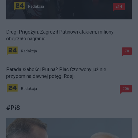
Redakcja
214
Drugi Prigożyn. Zagroził Putinowi atakiem, miliony
obejrzało nagranie
Redakcja
78
Parada słabości Putina? Plac Czerwony już nie
przypomina dawnej potęgi Rosji
Redakcja
206
#
PiS