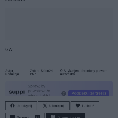
GW
Autor:
Źródło: Salon24,
© Artykuł jest chroniony prawem
Redakcja
PAP
autorskim
Udostępnij
Udostępnij
Lubię to!
Skomentuj
95
Obserwuj notkę