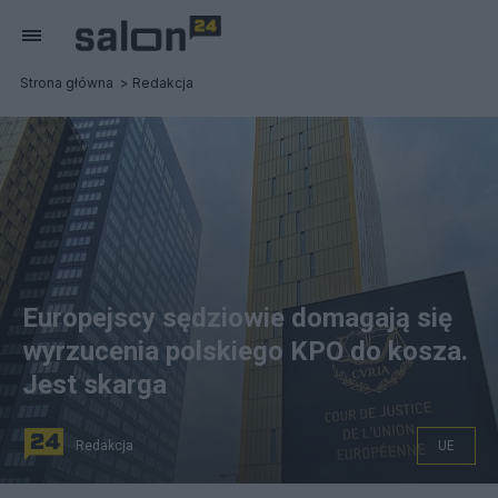
Strona główna
Redakcja
Europejscy sędziowie domagają się
wyrzucenia polskiego KPO do kosza.
Jest skarga
Redakcja
UE
Guy Verhofstadt w pełni popiera skargę 4 organizacji