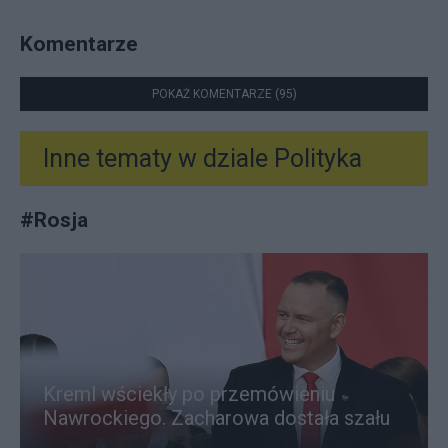
Komentarze
POKAŻ KOMENTARZE (95)
Inne tematy w dziale
Polityka
#
Rosja
Kreml wściekły po przemówieniu
Nawrockiego. Zacharowa dostała szału