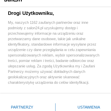
Technologie
Drogi Użytkowniku,
Sport
My, naszych 1162 zaufanych partnerów oraz inne
podmioty z salon24.pl uzyskujemy dostęp i
Społeczeństwo
przechowujemy informacje na urządzeniu oraz
przetwarzamy dane osobowe, takie jak unikalne
Kultura
identyfikatory, standardowe informacje wysyłane przez
urządzenie czy dane przeglądania w celu zapewniania
spersonalizowanych reklam, wybór spersonalizowanych
treści, pomiar reklam i treści, badanie odbiorców oraz
ulepszanie usług. Za zgodą Użytkownika my i Zaufani
X
Facebook
Instagram
Youtube
Partnerzy możemy używać dokładnych danych
geolokalizacyjnych oraz aktywnie skanować
charakterystykę urządzenia do celów identyfikacji.
Web Content Media sp. z o. o. © 2022
Ponieważ cenimy Twoją prywatność, prosimy o zgodę na
korzystanie z tych technologii poprzez kliknięcie
„Akceptuję”. Zgoda jest dobrowolna i zawsze możesz ją
Pomoc
O nas
Praca
Reklama
Kontakt
zmienić/wycofać klikając przycisk ustawień prywatności
PARTNERZY
USTAWIENIA
znajdujący się w lewym dolnym rogu strony
. Niektóre