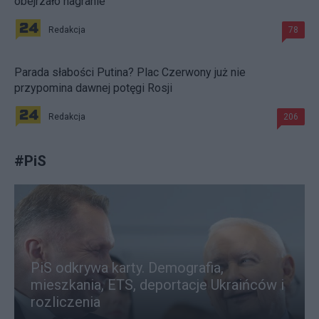
obejrzało nagranie
Redakcja
78
Parada słabości Putina? Plac Czerwony już nie
przypomina dawnej potęgi Rosji
Redakcja
206
#
PiS
PiS odkrywa karty. Demografia,
mieszkania, ETS, deportacje Ukraińców i
rozliczenia