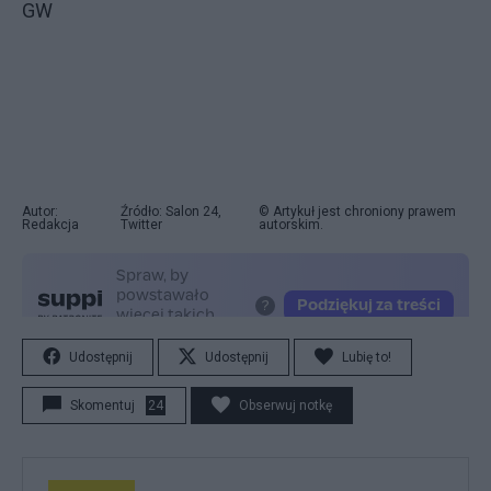
GW
Autor:
Źródło: Salon 24,
© Artykuł jest chroniony prawem
Redakcja
Twitter
autorskim.
Udostępnij
Udostępnij
Lubię to!
Skomentuj
24
Obserwuj notkę