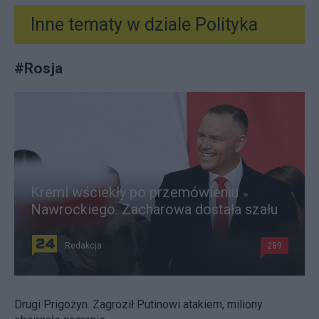
Inne tematy w dziale
Polityka
#
Rosja
Kreml wściekły po przemówieniu
Nawrockiego. Zacharowa dostała szału
Redakcja
289
Drugi Prigożyn. Zagroził Putinowi atakiem, miliony