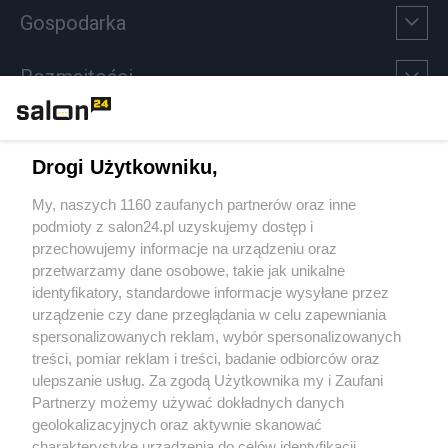
Gospodarka
Rozmaitości
Technologie
Drogi Użytkowniku,
Sport
My, naszych 1160 zaufanych partnerów oraz inne
podmioty z salon24.pl uzyskujemy dostęp i
Społeczeństwo
przechowujemy informacje na urządzeniu oraz
przetwarzamy dane osobowe, takie jak unikalne
Kultura
identyfikatory, standardowe informacje wysyłane przez
urządzenie czy dane przeglądania w celu zapewniania
spersonalizowanych reklam, wybór spersonalizowanych
treści, pomiar reklam i treści, badanie odbiorców oraz
ulepszanie usług. Za zgodą Użytkownika my i Zaufani
X
Facebook
Instagram
Youtube
Partnerzy możemy używać dokładnych danych
geolokalizacyjnych oraz aktywnie skanować
charakterystykę urządzenia do celów identyfikacji.