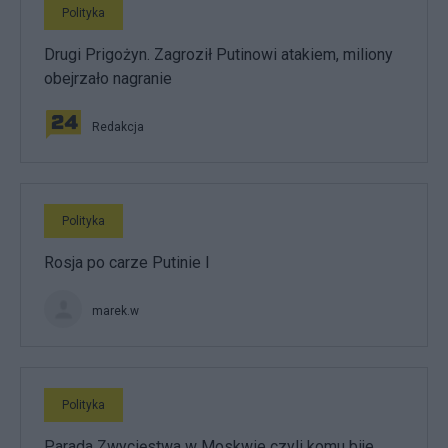
Polityka
Drugi Prigożyn. Zagroził Putinowi atakiem, miliony
obejrzało nagranie
Redakcja
Polityka
Rosja po carze Putinie I
marek.w
Polityka
Parada Zwycięstwa w Moskwie czyli komu bije