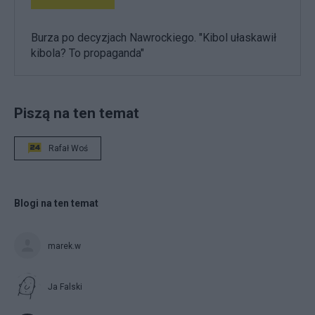
Burza po decyzjach Nawrockiego. "Kibol ułaskawił
kibola? To propaganda"
Piszą na ten temat
Rafał Woś
Blogi na ten temat
marek.w
Ja Falski