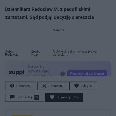
Dziennikarz Radosław M. z pedofilskimi
zarzutami. Sąd podjął decyzję o areszcie
Reklama
Autor:
Źródło:
© Artykuł jest chroniony prawem
Redakcja
wp.pl
autorskim.
Udostępnij
Udostępnij
Lubię to!
Skomentuj
29
Obserwuj notkę