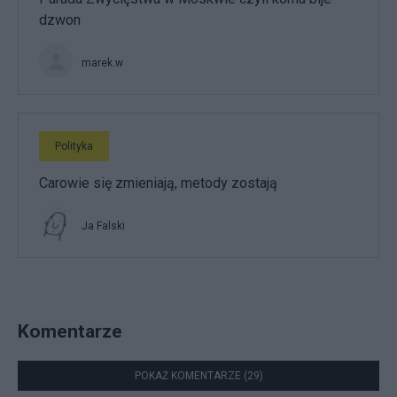
dzwon
marek.w
Polityka
Carowie się zmieniają, metody zostają
Ja Falski
Komentarze
POKAŻ KOMENTARZE (29)