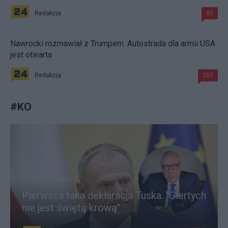
Redakcja
93
Nawrocki rozmawiał z Trumpem. Autostrada dla armii USA
jest otwarta
Redakcja
207
#
KO
Pierwsza taka deklaracja Tuska. "Giertych
nie jest świętą krową"