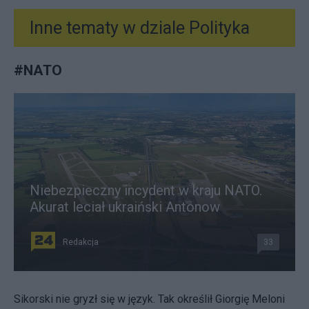
Inne tematy w dziale
Polityka
#
NATO
Niebezpieczny incydent w kraju NATO.
Akurat leciał ukraiński Antonow
Redakcja
33
Sikorski nie gryzł się w język. Tak określił Giorgię Meloni