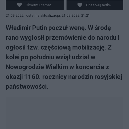
PITALEV/SPUTNIK/KREMLIN POOL
Obserwuj temat
Obserwuj notkę
21.09.2022 , ostatnia aktualizacja: 21.09.2022, 21:21
Władimir Putin poczuł wenę. W środę
rano wygłosił przemówienie do narodu i
ogłosił tzw. częściową mobilizację. Z
kolei po południu wziął udział w
Nowogrodzie Wielkim w koncercie z
okazji 1160. rocznicy narodzin rosyjskiej
państwowości.