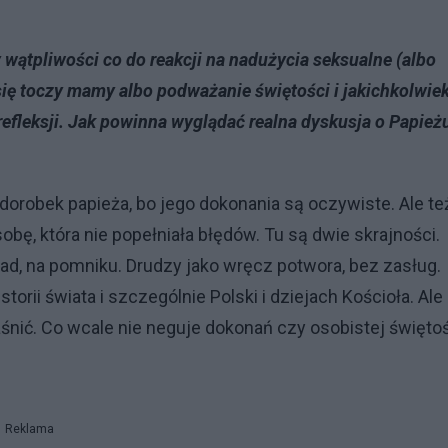
y wątpliwości co do reakcji na nadużycia seksualne (albo
a się toczy mamy albo podważanie świętości i jakichkolwie
 refleksji. Jak powinna wyglądać realna dyskusja o Papież
orobek papieża, bo jego dokonania są oczywiste. Ale te
bę, która nie popełniała błędów. Tu są dwie skrajności.
wad, na pomniku. Drudzy jako wręcz potwora, bez zasług.
rii świata i szczególnie Polski i dziejach Kościoła. Ale
aśnić. Co wcale nie neguje dokonań czy osobistej świętoś
Reklama