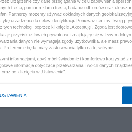
przez urządzenie czy dane przeglądania w celu zapewniania sperson
ych treści, pomiar reklam i treści, badanie odbiorców oraz ulepszan
fani Partnerzy możemy używać dokładnych danych geolokalizacyjn
tykę urządzenia do celów identyfikacji. Ponieważ cenimy Twoją pry
z tych technologii poprzez kliknięcie „Akceptuję”. Zgoda jest dobro
ikając przycisk ustawień prywatności znajdujący się w lewym dolny
etwarzania danych nie wymagają zgody użytkownika, ale masz prawo 
. Preferencje będą miały zastosowania tylko na tej witrynie.
szymi informacjami, abyś mógł świadomie i komfortowo korzystać z
gółowe informacje dotyczące przetwarzania Twoich danych znajdzi
s
oraz po kliknięciu w „Ustawienia”.
USTAWIENIA