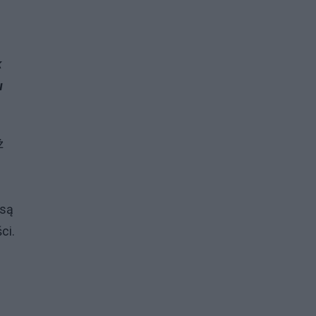
k
u
ż
 są
ci.