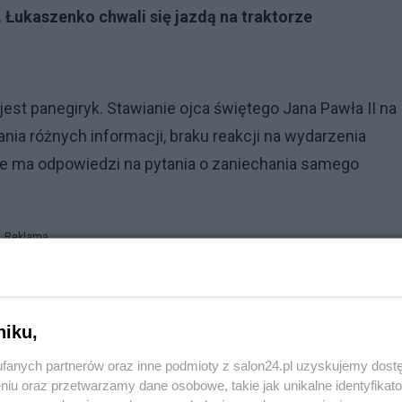
 Łukaszenko chwali się jazdą na traktorze
 jest panegiryk. Stawianie ojca świętego Jana Pawła II na
ania różnych informacji, braku reakcji na wydarzenia
ie ma odpowiedzi na pytania o zaniechania samego
Reklama
rcybiskupa Juliusza Paetza, nie będziemy wiedzieli
rci Jana Pawła II, zablokował lustrację w polskim Koście
niku,
rdzy, nie jest odpowiednie, i jedynie utwierdzi wątpiąc
fanych partnerów oraz inne podmioty z salon24.pl uzyskujemy dost
niu oraz przetwarzamy dane osobowe, takie jak unikalne identyfikat