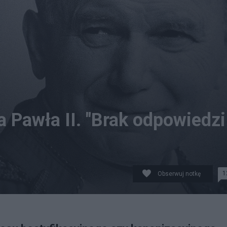
a Pawła II. "Brak odpowiedzi
1
Obserwuj notkę
kim społeczeństwie. Fot. PAP