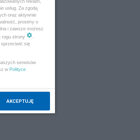
alizowanych reklam,
ie usług. Za zgodą
ych oraz aktywnie
watność, prosimy o
wolna i zawsze możesz
m rogu strony
.
sprzeciwić się
 naszych serwisów
esz w
Polityce
AKCEPTUJĘ