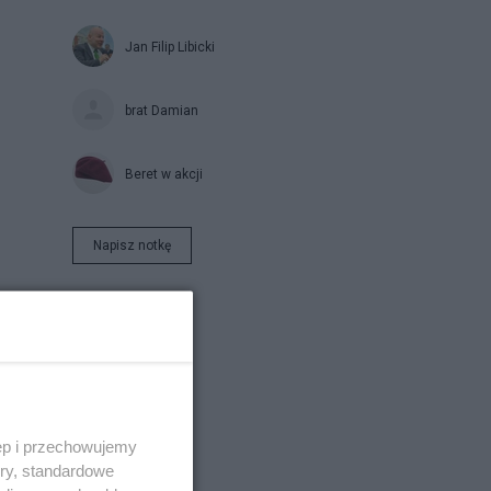
Jan Filip Libicki
brat Damian
Beret w akcji
Napisz notkę
le.
ych
ęp i przechowujemy
ory, standardowe