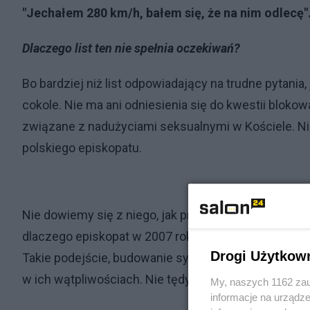
"Jechałem 280 km/h, bałem się, że na nim odlecę".
Dlaczego list ten nie spełnia oczekiwań?
Bo bardziej niż list odpowiadający na trudne pytania,
cokole. Nie ma ani odniesienia się do kwestii blokow
związane z nadużyciami seksualnymi w Kościele. N
polskiego episkopatu.
Nie dowiemy się z niego, jak przemilczano sprawę a
dlaczego episkopat w 2007 roku, już dwa lata po śmie
Drogi Użytkow
Takie podejście, budowanie syndromu oblężonej twie
w ich wątpliwościach. Nie tędy droga.
My, naszych 1162 zau
informacje na urządze