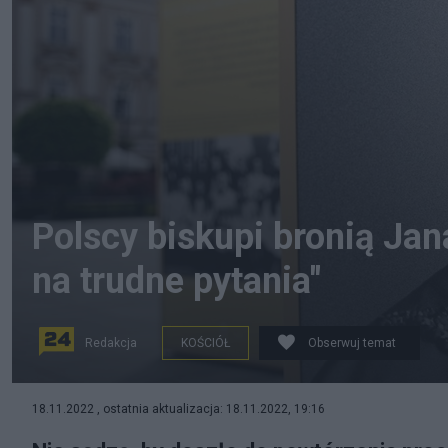
Polscy biskupi bronią Jan
na trudne pytania"
Redakcja
KOŚCIÓŁ
Obserwuj temat
Zmienia się postrzeganie postaci Jana Paweł II w pols
18.11.2022 , ostatnia aktualizacja: 18.11.2022, 19:16