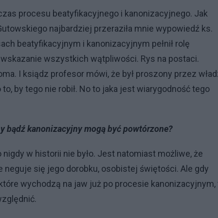
zas procesu beatyfikacyjnego i kanonizacyjnego. Jak
 Gutowskiego najbardziej przeraziła mnie wypowiedź ks.
sach beatyfikacyjnym i kanonizacyjnym pełnił rolę
 wskazanie wszystkich wątpliwości. Rys na postaci.
oma. I ksiądz profesor mówi, że był proszony przez wła
o, by tego nie robił. No to jaka jest wiarygodność tego
yjny bądź kanonizacyjny mogą być powtórzone?
nigdy w historii nie było. Jest natomiast możliwe, że
e neguje się jego dorobku, osobistej świętości. Ale gdy
 które wychodzą na jaw już po procesie kanonizacyjnym, 
względnić.