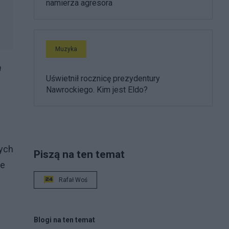
namierza agresora
Muzyka
a
Uświetnił rocznicę prezydentury
Nawrockiego. Kim jest Eldo?
tych
Piszą na ten temat
że
Rafał Woś
Blogi na ten temat