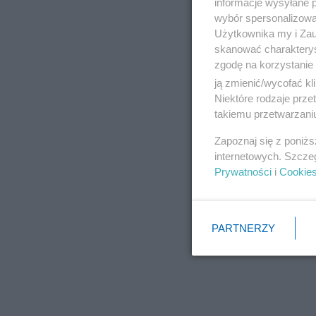
informacje wysyłane 
wybór spersonalizowan
Użytkownika my i Zau
skanować charakterys
zgodę na korzystanie 
ją zmienić/wycofać kl
Niektóre rodzaje prz
takiemu przetwarzaniu
Zapoznaj się z poniż
internetowych. Szcze
Prywatności
i
Cookie
PARTNERZY