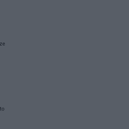
dze
to