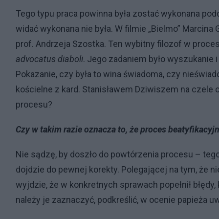
Tego typu praca powinna była zostać wykonana podc
widać wykonana nie była. W filmie „Bielmo” Marcina
prof. Andrzeja Szostka. Ten wybitny filozof w proce
advocatus diaboli
. Jego zadaniem było wyszukanie i
Pokazanie, czy była to wina świadoma, czy nieświad
kościelne z kard. Stanisławem Dziwiszem na czele o t
procesu?
Czy w takim razie oznacza to, że proces beatyfikac
Nie sądzę, by doszło do powtórzenia procesu – tego 
dojdzie do pewnej korekty. Polegającej na tym, że ni
wyjdzie, że w konkretnych sprawach popełnił błędy,
należy je zaznaczyć, podkreślić, w ocenie papieża u