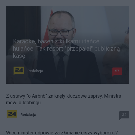
Karaoke, basen z kulkami i tańce
hulańce. Tak resort "przepalał" publiczną
kasę
Redakcja
57
Z ustawy "o Airbnb" zniknęły kluczowe zapisy. Ministra
mówi o lobbingu
Redakcja
34
Wiceminister odpowie za złamanie ciszy wyborczej?