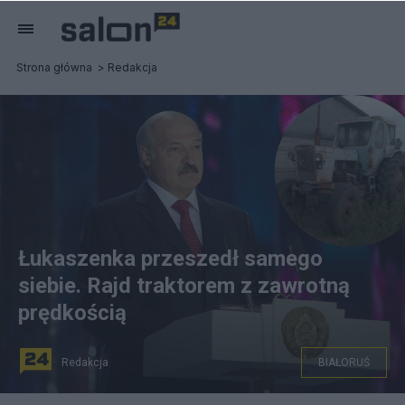
Strona główna
Redakcja
Łukaszenka przeszedł samego
siebie. Rajd traktorem z zawrotną
prędkością
Redakcja
BIAŁORUŚ
rezydent Białorusi jest fanem traktorów. fot. Serge