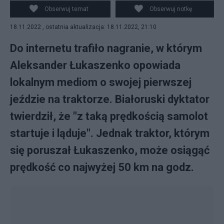
Serebro, Vitebsk Popular News - Own work, CC BY-SA
Obserwuj temat
Obserwuj notkę
4.0
18.11.2022 , ostatnia aktualizacja: 18.11.2022, 21:10
Do internetu trafiło nagranie, w którym
Aleksander Łukaszenko opowiada
lokalnym mediom o swojej pierwszej
jeździe na traktorze. Białoruski dyktator
twierdził, że "z taką prędkością samolot
startuje i ląduje". Jednak traktor, którym
się poruszał Łukaszenko, może osiągąć
prędkość co najwyżej 50 km na godz.