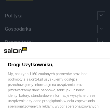
Polityka
Gospodarka
Rozmaitości
Technologie
Drogi Użytkowniku,
Sport
My, naszych 1160 zaufanych partnerów oraz inne
podmioty z salon24.pl uzyskujemy dostęp i
Społeczeństwo
przechowujemy informacje na urządzeniu oraz
przetwarzamy dane osobowe, takie jak unikalne
Kultura
identyfikatory, standardowe informacje wysyłane przez
urządzenie czy dane przeglądania w celu zapewniania
spersonalizowanych reklam, wybór spersonalizowanych