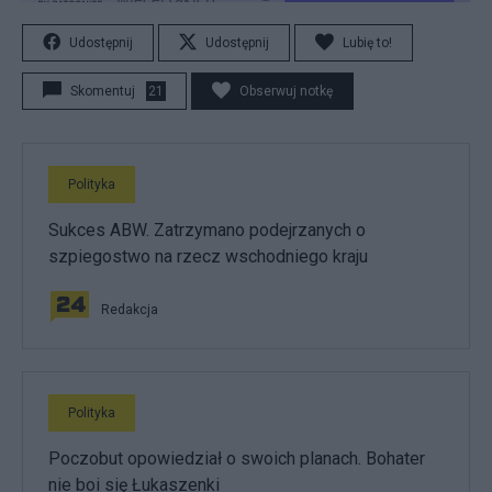
Udostępnij
Udostępnij
Lubię to!
Skomentuj
21
Obserwuj notkę
Polityka
Sukces ABW. Zatrzymano podejrzanych o
szpiegostwo na rzecz wschodniego kraju
Redakcja
Polityka
Poczobut opowiedział o swoich planach. Bohater
nie boi się Łukaszenki