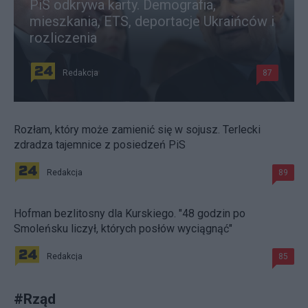
PiS odkrywa karty. Demografia,
mieszkania, ETS, deportacje Ukraińców i
rozliczenia
Redakcja
87
Rozłam, który może zamienić się w sojusz. Terlecki
zdradza tajemnice z posiedzeń PiS
Redakcja
89
Hofman bezlitosny dla Kurskiego. "48 godzin po
Smoleńsku liczył, których posłów wyciągnąć"
Redakcja
85
#
Rząd