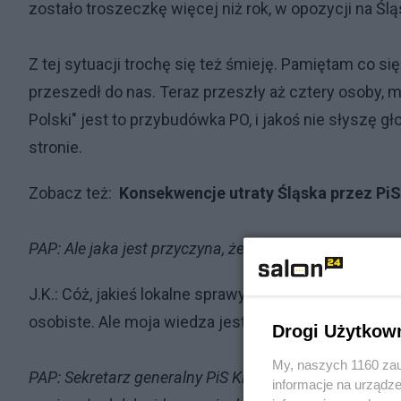
zostało troszeczkę więcej niż rok, w opozycji na Ślą
Z tej sytuacji trochę się też śmieję. Pamiętam co si
przeszedł do nas. Teraz przeszły aż cztery osoby, m
Polski" jest to przybudówka PO, i jakoś nie słyszę 
stronie.
Zobacz też:
Konsekwencje utraty Śląska przez PiS.
PAP: Ale jaka jest przyczyna, że marszałek Chełstows
J.K.: Cóż, jakieś lokalne sprawy, być może nie tylko
osobiste. Ale moja wiedza jest niewielka.
Drogi Użytkow
My, naszych 1160 zau
PAP: Sekretarz generalny PiS Krzysztof Sobolewski wsp
informacje na urządze