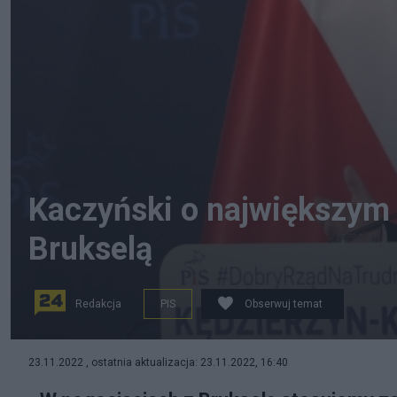
Kaczyński o największym
Brukselą
Redakcja
PIS
Obserwuj temat
Jarosław Kaczyński uważa, że KE żąda od nas, żeby zo
23.11.2022 , ostatnia aktualizacja: 23.11.2022, 16:40
PAP/Krzysztof Świderski