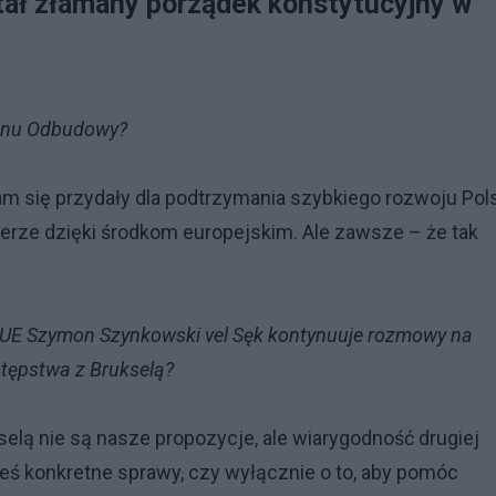
tał złamany porządek konstytucyjny w
Planu Odbudowy?
nam się przydały dla podtrzymania szybkiego rozwoju Pols
mierze dzięki środkom europejskim. Ale zawsze – że tak
ds. UE Szymon Szynkowski vel Sęk kontynuuje rozmowy na
tępstwa z Brukselą?
lą nie są nasze propozycje, ale wiarygodność drugiej
kieś konkretne sprawy, czy wyłącznie o to, aby pomóc