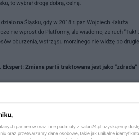
sku, to wybrał drogę dobrą, celną.
ę działo na Śląsku, gdy w 2018 r. pan Wojciech Kałuża
oże nie wprost do Platformy, ale wiadomo, że ruch "Tak! 
głosów oburzenia, wstrząsu moralnego nie widzę po drugie
 Ekspert: Zmiana partii traktowana jest jako "zdrada"
ki zdecydował się odejść?
 o politycznym charakterze. Może nawet jakieś sprawy
niku,
fanych partnerów oraz inne podmioty z salon24.pl uzyskujemy dost
ominał, że kierownictwo PiS będzie z zaistniałej sytuacji
niu oraz przetwarzamy dane osobowe, takie jak unikalne identyfikat