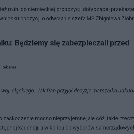
 też m.in. do niemieckiej propozycji dotyczącej przekaza
 wniosku opozycji o odwołanie szefa MS Zbigniewa Ziob
iku: Będziemy się zabezpieczali przed
Reklama
 woj. śląskiego. Jak Pan przyjął decyzje marszałka Jakub
o zaskoczenie mocno nieprzyjemne, ale cóż, takie rzecz
następnej kadencji, a w końcu do wyborów samorządowyc