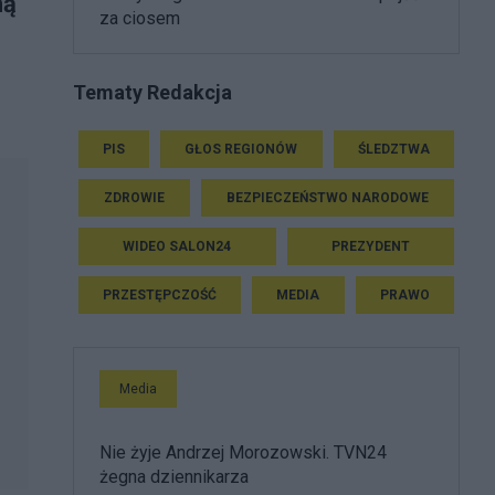
ną
za ciosem
Tematy Redakcja
PIS
GŁOS REGIONÓW
ŚLEDZTWA
ZDROWIE
BEZPIECZEŃSTWO NARODOWE
WIDEO SALON24
PREZYDENT
PRZESTĘPCZOŚĆ
MEDIA
PRAWO
Media
Nie żyje Andrzej Morozowski. TVN24
żegna dziennikarza