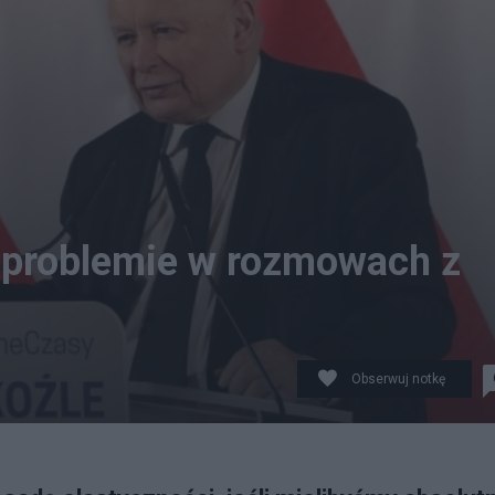
 problemie w rozmowach z
Obserwuj notkę
stał złamany porządek konstytucyjny w Polsce. Fot.