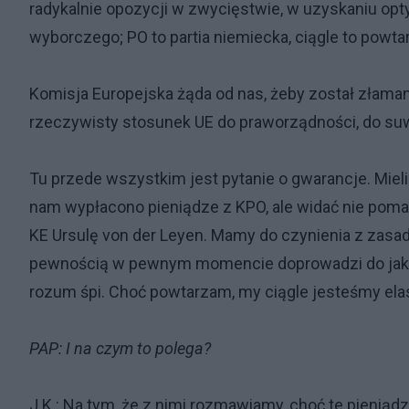
radykalnie opozycji w zwycięstwie, w uzyskaniu op
wyborczego; PO to partia niemiecka, ciągle to powt
Komisja Europejska żąda od nas, żeby został złaman
rzeczywisty stosunek UE do praworządności, do suw
Tu przede wszystkim jest pytanie o gwarancje. Mie
nam wypłacono pieniądze z KPO, ale widać nie poma
KE Ursulę von der Leyen. Mamy do czynienia z zasadą 
pewnością w pewnym momencie doprowadzi do jakiegoś
rozum śpi. Choć powtarzam, my ciągle jesteśmy ela
PAP: I na czym to polega?
J.K.: Na tym, że z nimi rozmawiamy, choć te pieniąd