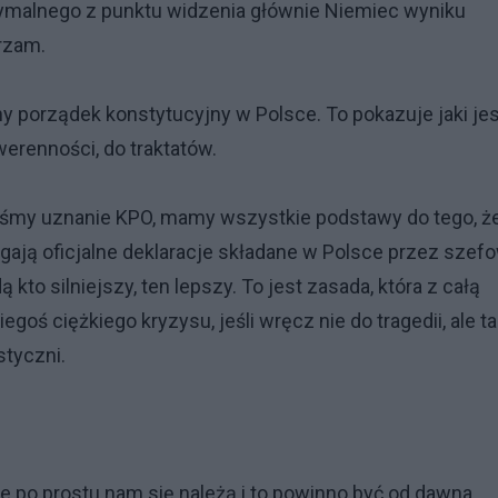
tymalnego z punktu widzenia głównie Niemiec wyniku
arzam.
y porządek konstytucyjny w Polsce. To pokazuje jaki jes
erenności, do traktatów.
liśmy uznanie KPO, mamy wszystkie podstawy do tego, ż
gają oficjalne deklaracje składane w Polsce przez szef
kto silniejszy, ten lepszy. To jest zasada, która z całą
 ciężkiego kryzysu, jeśli wręcz nie do tragedii, ale t
styczni.
ze po prostu nam się należą i to powinno być od dawna