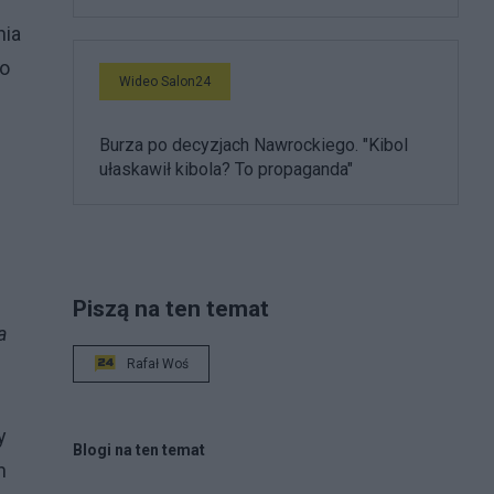
nia
ro
Wideo Salon24
Burza po decyzjach Nawrockiego. "Kibol
ułaskawił kibola? To propaganda"
Piszą na ten temat
a
Rafał Woś
y
Blogi na ten temat
h