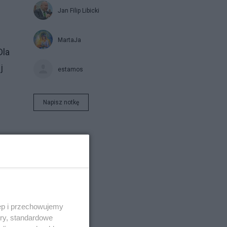
Jan Filip Libicki
MartaJa
Dla
j
estamos
Napisz notkę
ęp i przechowujemy
ory, standardowe