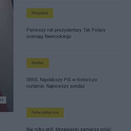
Prezydent
Pierwszy rok prezydentury. Tak Polacy
oceniają Nawrockiego
Sondaż
IBRiS: Najsłabszy PiS w historii po
rozłamie. Najnowszy sondaż
63
Partie polityczne
Nie tylko grill. Morawiecki zamierza pójść