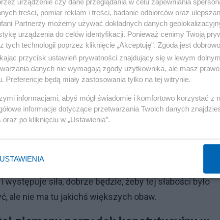
odziewać?
przez urządzenie czy dane przeglądania w celu zapewniania sperson
ych treści, pomiar reklam i treści, badanie odbiorców oraz ulepszan
fani Partnerzy możemy używać dokładnych danych geolokalizacyjn
tórzy są wysuwani na wysokie, bardzo ważne stanowiska
tykę urządzenia do celów identyfikacji. Ponieważ cenimy Twoją pry
zaju błędami. Będziemy się jeszcze bardziej przyglądal
z tych technologii poprzez kliknięcie „Akceptuję”. Zgoda jest dobro
 sytuację. A wiemy, że tu nie wszystko było tak, jak
ikając przycisk ustawień prywatności znajdujący się w lewym dolny
etwarzania danych nie wymagają zgody użytkownika, ale masz prawo 
. Preferencje będą miały zastosowania tylko na tej witrynie.
szymi informacjami, abyś mógł świadomie i komfortowo korzystać z
się powtórzyć w innym województwie lub w Sejmie?
gółowe informacje dotyczące przetwarzania Twoich danych znajdzi
s
oraz po kliknięciu w „Ustawienia”.
Reklama
 Jeśli o regionalne sprawy, to nie chcę w tej chwili mówić
USTAWIENIA
niejsi i słabsi. Ci słabsi, jeśli jest taki napór propagandy
i występuje siła, dobrze będzie, żeby tej słabości było
ć, ale nie ma tu jakichś większych obaw.