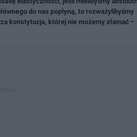
sadę elastyczności, jeśli mielibyśmy absolut
 głównego do nas popłyną, to rozważylibyśmy
sza konstytucja, której nie możemy złamać –