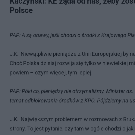
Kaczyński: KE żąda od nas, żeby zos
Polsce
PAP: A są obawy, jeśli chodzi o środki z Krajowego 
J.K.: Niewątpliwie pieniądze z Unii Europejskiej by 
Choć Polska dzisiaj rozwija się tylko w niewielkiej 
powiem – czym więcej, tym lepiej.
PAP: Póki co, pieniędzy nie otrzymaliśmy. Minister 
temat odblokowania środków z KPO. Pójdziemy na us
J.K.: Największym problemem w rozmowach z Brukse
strony. To jest pytanie, czy tam w ogóle chodzi o ja