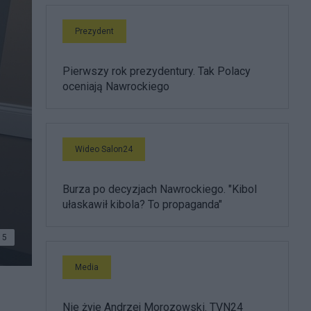
Prezydent
Pierwszy rok prezydentury. Tak Polacy
oceniają Nawrockiego
Wideo Salon24
Burza po decyzjach Nawrockiego. "Kibol
ułaskawił kibola? To propaganda"
5
Media
Nie żyje Andrzej Morozowski. TVN24