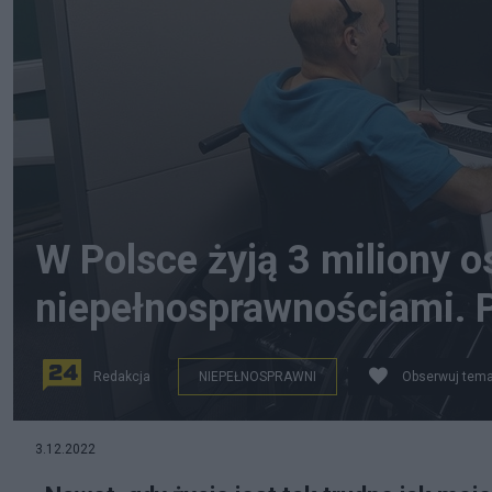
W Polsce żyją 3 miliony o
niepełnosprawnościami. 
Redakcja
NIEPEŁNOSPRAWNI
Obserwuj tema
Wiele osób z niepełnosprawnościami jest aktywnych z
3.12.2022