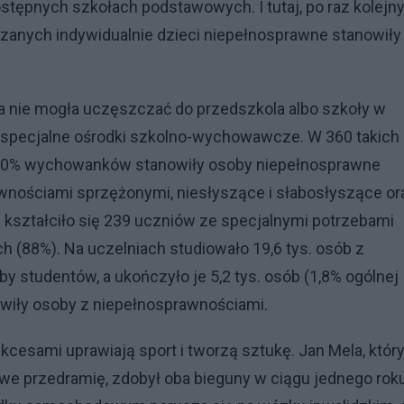
tępnych szkołach podstawowych. I tutaj, po raz kolejny
uczanych indywidualnie dzieci niepełnosprawne stanowiły
ia nie mogła uczęszczać do przedszkola albo szkoły w
 specjalne ośrodki szkolno-wychowawcze. W 360 takich
ie 60% wychowanków stanowiły osoby niepełnosprawne
prawnościami sprzężonymi, niesłyszące i słabosłyszące or
 kształciło się 239 uczniów ze specjalnymi potrzebami
 (88%). Na uczelniach studiowało 19,6 tys. osób z
y studentów, a ukończyło je 5,2 tys. osób (1,8% ogólnej
wiły osoby z niepełnosprawnościami.
sukcesami uprawiają sport i tworzą sztukę. Jan Mela, któr
awe przedramię, zdobył oba bieguny w ciągu jednego roku