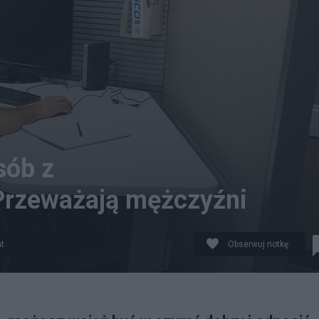
sób z
Przeważają mężczyźni
t
Obserwuj notkę
awodowo. Fot. Pixabay