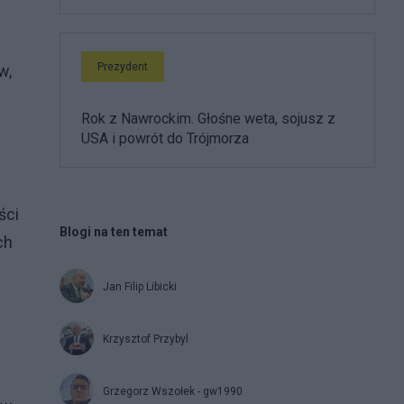
Prezydent
w,
Rok z Nawrockim. Głośne weta, sojusz z
USA i powrót do Trójmorza
ści
Blogi na ten temat
ch
Jan Filip Libicki
Krzysztof Przybyl
Grzegorz Wszołek - gw1990