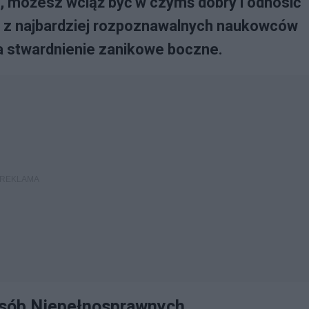
e, możesz wciąż być w czymś dobry i odnosić
n z najbardziej rozpoznawalnych naukowców
na stwardnienie zanikowe boczne.
Osób Niepełnosprawnych