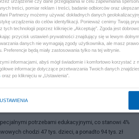
przez urządzenie czy dane przeglądania w celu zapewniania sperson
ańców. Tutaj pierwsze miejsce zajmuje województwo
ych treści, pomiar reklam i treści, badanie odbiorców oraz ulepszan
również w województwach wielkopolskim, świętokrzyskim
fani Partnerzy możemy używać dokładnych danych geolokalizacyjn
azurskim. Najniższy wskaźnik ma województwo
tykę urządzenia do celów identyfikacji. Ponieważ cenimy Twoją pry
z tych technologii poprzez kliknięcie „Akceptuję”. Zgoda jest dobro
ikając przycisk ustawień prywatności znajdujący się w lewym dolny
etwarzania danych nie wymagają zgody użytkownika, ale masz prawo 
lnymi potrzebami edukacyjnymi
. Preferencje będą miały zastosowania tylko na tej witrynie.
szymi informacjami, abyś mógł świadomie i komfortowo korzystać z
rych uczęszcza 6 tys. dzieci. Co trzecie dziecko miało
gółowe informacje dotyczące przetwarzania Twoich danych znajdzi
 stanowiący prawie trzy czwarte przedszkolaków. W
s
oraz po kliknięciu w „Ustawienia”.
 niepełnosprawnych. Większość z nich była pod opieką
USTAWIENIA
Reklama
 specjalnymi potrzebami edukacyjnymi, co stanowi 4%
wowych chodzi 47 tys. dzieci, a ponadto 94 tys. zł