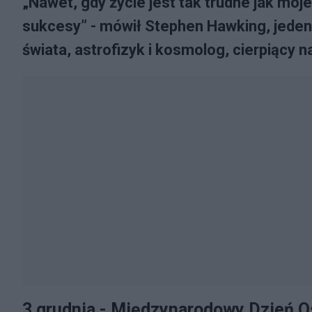
„Nawet, gdy życie jest tak trudne jak moj
sukcesy” - mówił Stephen Hawking, jede
świata, astrofizyk i kosmolog, cierpiący 
3 grudnia - Międzynarodowy Dzień 