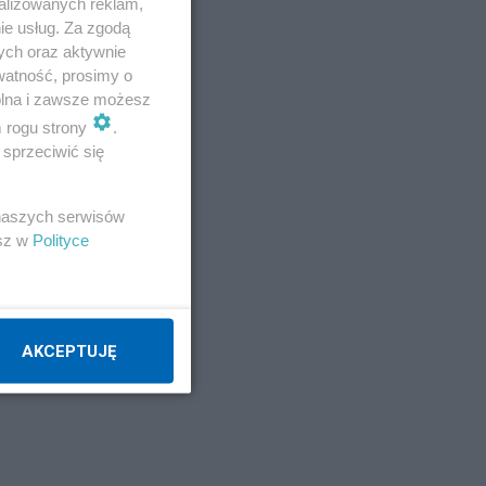
alizowanych reklam,
ie usług. Za zgodą
,
ych oraz aktywnie
watność, prosimy o
wolna i zawsze możesz
m rogu strony
.
sprzeciwić się
 naszych serwisów
esz w
Polityce
AKCEPTUJĘ