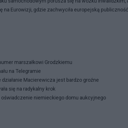
ku samochodowym porusza się na wózku inwalidzkim, 
ę na Eurowizji, gdzie zachwyciła europejską publicznoś
i numer marszałkowi Grodzkiemu
nału na Telegramie
 działanie Macierewicza jest bardzo groźne
ała się na radykalny krok
st oświadczenie niemieckiego domu aukcyjnego