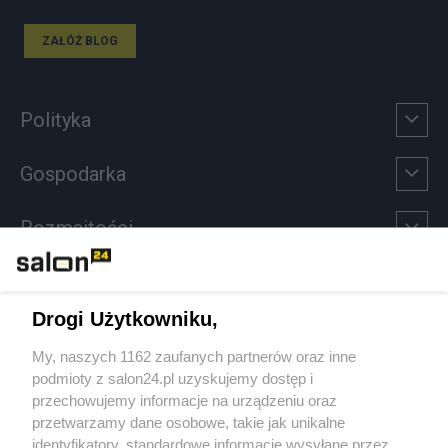
ZAŁÓŻ BLOG
Polityka
Gospodarka
Rozmaitości
Technologie
Drogi Użytkowniku,
Sport
My, naszych 1162 zaufanych partnerów oraz inne
podmioty z salon24.pl uzyskujemy dostęp i
Społeczeństwo
przechowujemy informacje na urządzeniu oraz
przetwarzamy dane osobowe, takie jak unikalne
Kultura
identyfikatory, standardowe informacje wysyłane przez