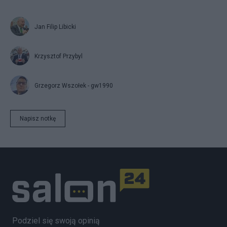
Jan Filip Libicki
Krzysztof Przybyl
Grzegorz Wszołek - gw1990
Napisz notkę
Podziel się swoją opinią