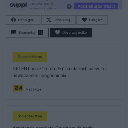
Udostępnij
Udostępnij
Lubię to!
Skomentuj
45
Obserwuj notkę
Społeczeństwo
ORLEN buduje "komfortki" na stacjach paliw. To
nowoczesne udogodnienia
Redakcja
Społeczeństwo