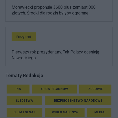
Morawiecki proponuje 3600 plus zamiast 800
złotych. Środki dla rodzin byłyby ogromne
Prezydent
Pierwszy rok prezydentury. Tak Polacy oceniają
Nawrockiego
Tematy Redakcja
PIS
GŁOS REGIONÓW
ZDROWIE
ŚLEDZTWA
BEZPIECZEŃSTWO NARODOWE
SEJM I SENAT
WIDEO SALON24
MEDIA