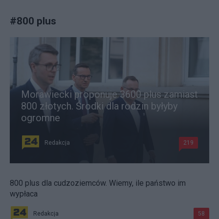
#
800 plus
Morawiecki proponuje 3600 plus zamiast
800 złotych. Środki dla rodzin byłyby
ogromne
Redakcja
219
800 plus dla cudzoziemców. Wiemy, ile państwo im
wypłaca
Redakcja
58