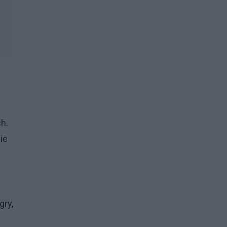
h.
ie
gry,