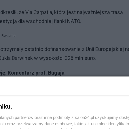
eślił, że Via Carpatia, która jest najważniejszą trasą
stycją dla wschodniej flanki NATO.
Reklama
otrzymały ostatnio dofinansowanie z Unii Europejskiej n
Dukla Barwinek w wysokości 326 mln euro.
cję. Komentarz prof. Bugaja
"
niku,
fanych partnerów oraz inne podmioty z salon24.pl uzyskujemy dost
niu oraz przetwarzamy dane osobowe, takie jak unikalne identyfikat