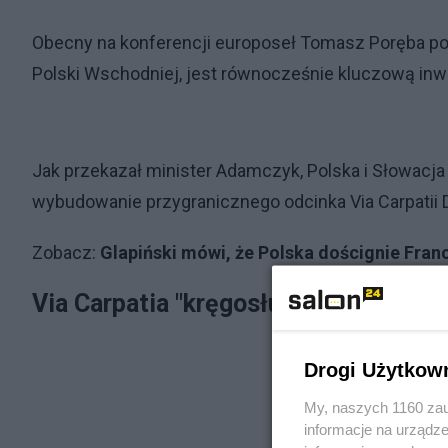
Obecny na konferencji europoseł Tomasz Poręba podkr
Polski Wschodniej, jest równocześnie kluczową inwe
Jak przekazał minister Adamczyk, Polska i Słowacja 
wybudowanie przygranicznego odcinka Via Carpatii 
Zobacz:
Glapiński mówi, że Polska doścignie Fran
Via Carpatia "kręgosłupem Trójmorza
Drogi Użytkow
My, naszych 1160 zau
informacje na urządze