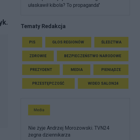
ułaskawił kibola? To propaganda"
yk.
Tematy Redakcja
PIS
GŁOS REGIONÓW
ŚLEDZTWA
ZDROWIE
BEZPIECZEŃSTWO NARODOWE
PREZYDENT
MEDIA
PIENIĄDZE
PRZESTĘPCZOŚĆ
WIDEO SALON24
Media
Nie żyje Andrzej Morozowski. TVN24
żegna dziennikarza