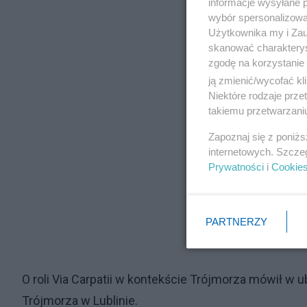
informacje wysyłane 
wybór spersonalizowan
Użytkownika my i Zau
skanować charakterys
zgodę na korzystanie 
ją zmienić/wycofać kl
Niektóre rodzaje prz
takiemu przetwarzaniu
Zapoznaj się z poniż
internetowych. Szcze
Prywatności
i
Cookie
PARTNERZY
O roli Via Carpatii w kontekście Trójmorza mówił w
Trójmorza w Lublinie.