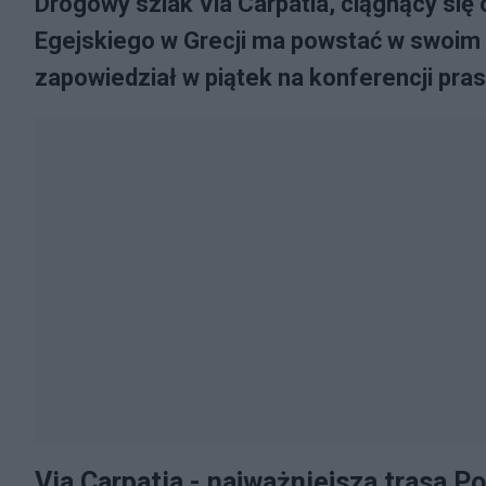
Drogowy szlak Via Carpatia, ciągnący się
Egejskiego w Grecji ma powstać w swoim 
zapowiedział w piątek na konferencji pra
Via Carpatia - najważniejsza trasa P