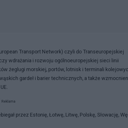
European Transport Network) czyli do Transeuropejskiej
zy wdrażania i rozwoju ogólnoeuropejskiej sieci linii
 żeglugi morskiej, portów, lotnisk i terminali kolejowyc
wąskich gardeł i barier technicznych, a także wzmocnien
 UE.
Reklama
iegał przez Estonię, Łotwę, Litwę, Polskę, Słowację, Wę