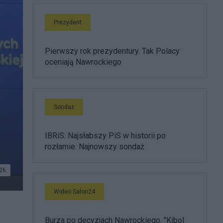
Prezydent
Pierwszy rok prezydentury. Tak Polacy
oceniają Nawrockiego
Sondaż
IBRiS: Najsłabszy PiS w historii po
rozłamie. Najnowszy sondaż
26
Wideo Salon24
Burza po decyzjach Nawrockiego. "Kibol