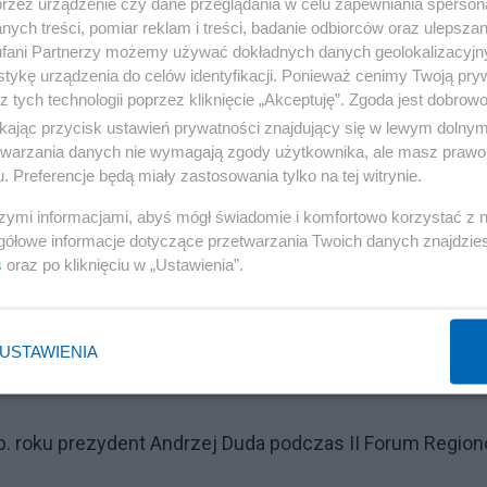
przez urządzenie czy dane przeglądania w celu zapewniania sperson
ych treści, pomiar reklam i treści, badanie odbiorców oraz ulepszan
fani Partnerzy możemy używać dokładnych danych geolokalizacyjn
tykę urządzenia do celów identyfikacji. Ponieważ cenimy Twoją pry
z tych technologii poprzez kliknięcie „Akceptuję”. Zgoda jest dobro
ikając przycisk ustawień prywatności znajdujący się w lewym dolny
etwarzania danych nie wymagają zgody użytkownika, ale masz prawo 
. Preferencje będą miały zastosowania tylko na tej witrynie.
szymi informacjami, abyś mógł świadomie i komfortowo korzystać z
gółowe informacje dotyczące przetwarzania Twoich danych znajdzi
s
oraz po kliknięciu w „Ustawienia”.
USTAWIENIA
 ub. roku prezydent Andrzej Duda podczas II Forum Regio