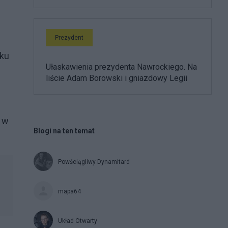
Prezydent
oku
Ułaskawienia prezydenta Nawrockiego. Na
liście Adam Borowski i gniazdowy Legii
o w
Blogi na ten temat
Powściągliwy Dynamitard
mapa64
Układ Otwarty