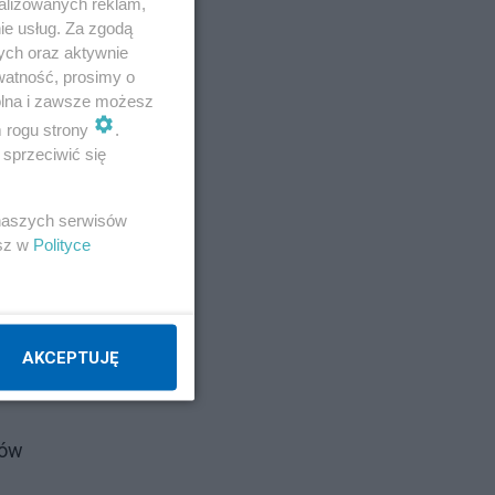
alizowanych reklam,
ie usług. Za zgodą
ych oraz aktywnie
watność, prosimy o
wolna i zawsze możesz
m rogu strony
.
sprzeciwić się
 naszych serwisów
esz w
Polityce
AKCEPTUJĘ
nów