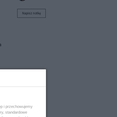
Napisz notkę
a
ęp i przechowujemy
ory, standardowe