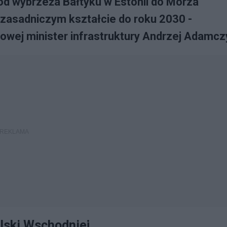
 od wybrzeża Bałtyku w Estonii do Morza
zasadniczym kształcie do roku 2030 -
sowej minister infrastruktury Andrzej Adamcz
olski Wschodniej