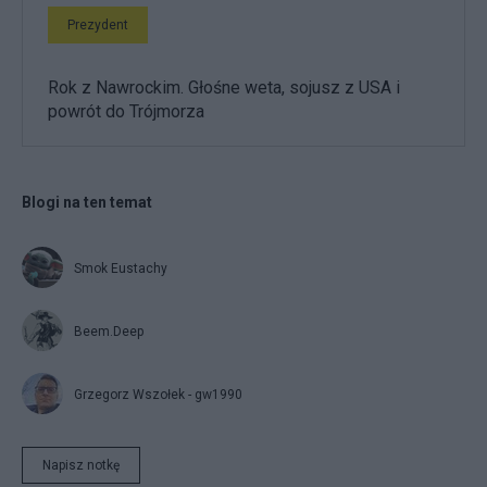
Prezydent
Rok z Nawrockim. Głośne weta, sojusz z USA i
powrót do Trójmorza
Blogi na ten temat
Smok Eustachy
Beem.Deep
Grzegorz Wszołek - gw1990
Napisz notkę