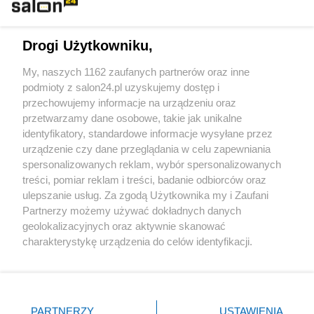
Technologie
Drogi Użytkowniku,
Sport
My, naszych 1162 zaufanych partnerów oraz inne
podmioty z salon24.pl uzyskujemy dostęp i
Społeczeństwo
przechowujemy informacje na urządzeniu oraz
przetwarzamy dane osobowe, takie jak unikalne
Kultura
identyfikatory, standardowe informacje wysyłane przez
urządzenie czy dane przeglądania w celu zapewniania
spersonalizowanych reklam, wybór spersonalizowanych
treści, pomiar reklam i treści, badanie odbiorców oraz
ulepszanie usług. Za zgodą Użytkownika my i Zaufani
X
Facebook
Instagram
Youtube
Partnerzy możemy używać dokładnych danych
geolokalizacyjnych oraz aktywnie skanować
charakterystykę urządzenia do celów identyfikacji.
Web Content Media sp. z o. o. © 2022
Ponieważ cenimy Twoją prywatność, prosimy o zgodę na
korzystanie z tych technologii poprzez kliknięcie
„Akceptuję”. Zgoda jest dobrowolna i zawsze możesz ją
Pomoc
O nas
Praca
Reklama
Kontakt
zmienić/wycofać klikając przycisk ustawień prywatności
PARTNERZY
USTAWIENIA