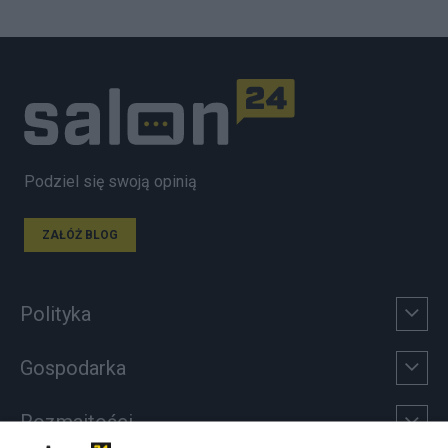
Podziel się swoją opinią
ZAŁÓŻ BLOG
Polityka
Gospodarka
Rozmaitości