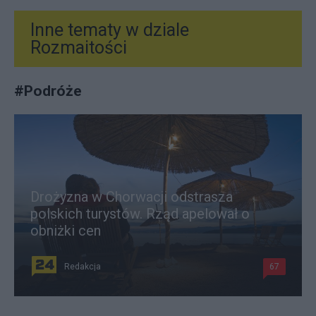
Inne tematy w dziale
Rozmaitości
#
Podróże
Drożyzna w Chorwacji odstrasza
polskich turystów. Rząd apelował o
obniżki cen
Redakcja
67