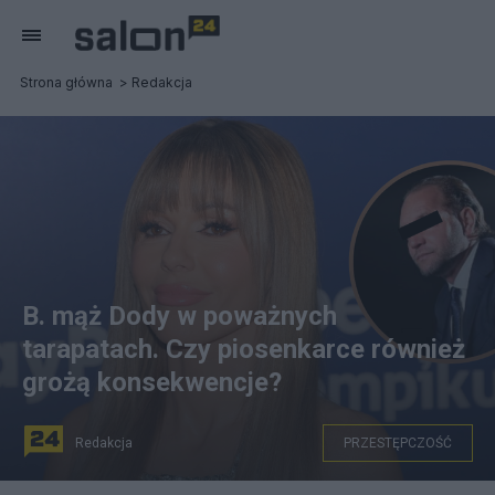
Strona główna
Redakcja
B. mąż Dody w poważnych
tarapatach. Czy piosenkarce również
grożą konsekwencje?
Redakcja
PRZESTĘPCZOŚĆ
Doda i Emil S. Źródło: PAP/Mateusz Marek, Instagram