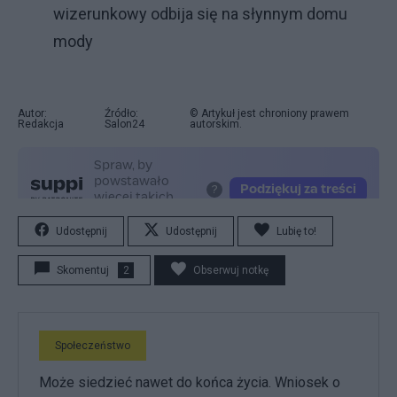
wizerunkowy odbija się na słynnym domu
mody
Autor:
Źródło:
© Artykuł jest chroniony prawem
Redakcja
Salon24
autorskim.
Udostępnij
Udostępnij
Lubię to!
Skomentuj
2
Obserwuj notkę
Społeczeństwo
Może siedzieć nawet do końca życia. Wniosek o