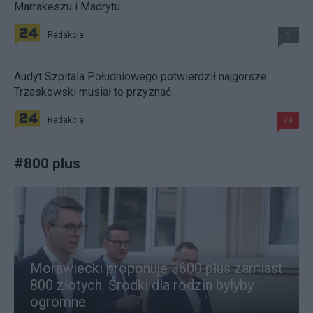
Marrakeszu i Madrytu
Redakcja
1
Audyt Szpitala Południowego potwierdził najgorsze.
Trzaskowski musiał to przyznać
Redakcja
79
#
800 plus
Morawiecki proponuje 3600 plus zamiast
800 złotych. Środki dla rodzin byłyby
ogromne