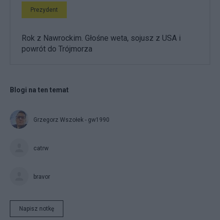
Prezydent
Rok z Nawrockim. Głośne weta, sojusz z USA i
powrót do Trójmorza
Blogi na ten temat
Grzegorz Wszołek - gw1990
catrw
bravor
Napisz notkę