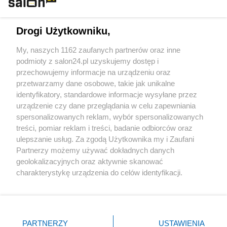
Technologie
Drogi Użytkowniku,
Sport
My, naszych 1162 zaufanych partnerów oraz inne
podmioty z salon24.pl uzyskujemy dostęp i
Społeczeństwo
przechowujemy informacje na urządzeniu oraz
przetwarzamy dane osobowe, takie jak unikalne
Kultura
identyfikatory, standardowe informacje wysyłane przez
urządzenie czy dane przeglądania w celu zapewniania
spersonalizowanych reklam, wybór spersonalizowanych
treści, pomiar reklam i treści, badanie odbiorców oraz
ulepszanie usług. Za zgodą Użytkownika my i Zaufani
X
Facebook
Instagram
Youtube
Partnerzy możemy używać dokładnych danych
geolokalizacyjnych oraz aktywnie skanować
charakterystykę urządzenia do celów identyfikacji.
Web Content Media sp. z o. o. © 2022
Ponieważ cenimy Twoją prywatność, prosimy o zgodę na
korzystanie z tych technologii poprzez kliknięcie
„Akceptuję”. Zgoda jest dobrowolna i zawsze możesz ją
Pomoc
O nas
Praca
Reklama
Kontakt
zmienić/wycofać klikając przycisk ustawień prywatności
PARTNERZY
USTAWIENIA