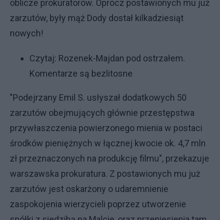
oblicze prokuratorów. Oprócz postawionych mu już
zarzutów, były mąż Dody dostał kilkadziesiąt
nowych!
Czytaj:
Rozenek-Majdan pod ostrzałem.
Komentarze są bezlitosne
"Podejrzany Emil S. usłyszał dodatkowych 50
zarzutów obejmujących głównie przestępstwa
przywłaszczenia powierzonego mienia w postaci
środków pieniężnych w łącznej kwocie ok. 4,7 mln
zł przeznaczonych na produkcję filmu", przekazuje
warszawska prokuratura. Z postawionych mu już
zarzutów jest oskarżony o udaremnienie
zaspokojenia wierzycieli poprzez utworzenie
spółki z siedzibą na Malcie, oraz przeniesienia tam