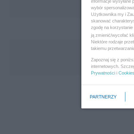
informacje wysyłane 
wybór spersonalizowan
Użytkownika my i Zau
skanować charakterys
zgodę na korzystanie 
ją zmienić/wycofać kl
Niektóre rodzaje prz
takiemu przetwarzaniu
Zapoznaj się z poniż
internetowych. Szcze
Prywatności
i
Cookie
PARTNERZY