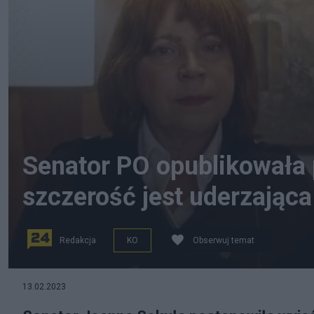
Senator PO opublikowała p
szczerość jest uderzająca
Redakcja
KO
Obserwuj temat
Senator Joanna Sekuła w peruce i bez niej, fot. faceb
13.02.2023