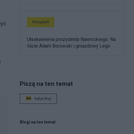
Prezydent
być
Ułaskawienia prezydenta Nawrockiego. Na
liście Adam Borowski i gniazdowy Legii
e
Piszą na ten temat
Rafał Woś
Blogi na ten temat