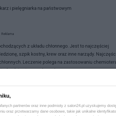
ekarz i pielęgniarka na państwowym
Reklama
chodzących z układu chłonnego. Jest to najczęściej
edzionę, szpik kostny, krew oraz inne narządy. Najczęśc
hłonnych. Leczenie polega na zastosowaniu chemiotera
ntach udaje się go wyleczyć.
óżnych opcji. Parlamentarzyści ślą senator PO wiele
niku,
fanych partnerów oraz inne podmioty z salon24.pl uzyskujemy dost
niu oraz przetwarzamy dane osobowe, takie jak unikalne identyfikat