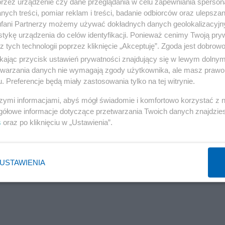
przez urządzenie czy dane przeglądania w celu zapewniania sperson
ych treści, pomiar reklam i treści, badanie odbiorców oraz ulepszan
fani Partnerzy możemy używać dokładnych danych geolokalizacyjn
tykę urządzenia do celów identyfikacji. Ponieważ cenimy Twoją pry
z tych technologii poprzez kliknięcie „Akceptuję”. Zgoda jest dobro
Reklama
ikając przycisk ustawień prywatności znajdujący się w lewym dolny
etwarzania danych nie wymagają zgody użytkownika, ale masz prawo 
. Preferencje będą miały zastosowania tylko na tej witrynie.
szymi informacjami, abyś mógł świadomie i komfortowo korzystać z
gółowe informacje dotyczące przetwarzania Twoich danych znajdzi
s
oraz po kliknięciu w „Ustawienia”.
USTAWIENIA