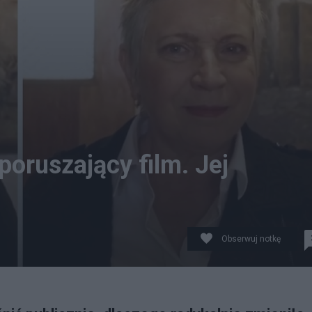
oruszający film. Jej
Obserwuj notkę
ook/Joanna Sekuła