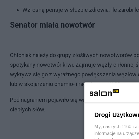
Wzrosną pensje w służbie zdrowia. Ile zarobi l
Senator miała nowotwór
Chłoniak należy do grupy złośliwych nowotworów po
spotykany nowotwór krwi. Zajmuje węzły chłonne, śl
wykrywa się go z wyraźnego powiększenia węzłów c
lub w skojarzeniu chemio- i radioterapii. W 80 proce
Pod nagraniem pojawiło się wiele wpisów polityków r
ciepłych słów.
Drogi Użytkow
My, naszych 1160 zau
informacje na urządze