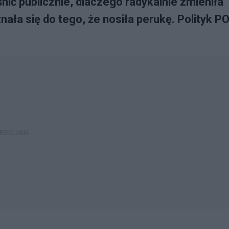
ić publicznie, dlaczego radykalnie zmieniła
nała się do tego, że nosiła perukę. Polityk P