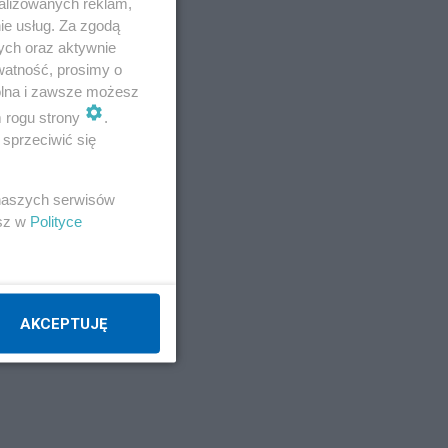
alizowanych reklam,
ie usług. Za zgodą
ych oraz aktywnie
watność, prosimy o
wolna i zawsze możesz
m rogu strony
.
sprzeciwić się
 naszych serwisów
esz w
Polityce
AKCEPTUJĘ