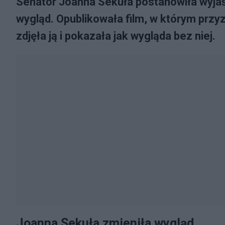
Senator Joanna Sekuła postanowiła wyjaśn
wygląd. Opublikowała film, w którym przyz
zdjęła ją i pokazała jak wygląda bez niej.
Joanna Sekuła zmieniła wygląd