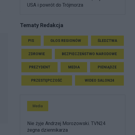
USA i powrót do Trójmorza
O
Tematy Redakcja
PIS
GŁOS REGIONÓW
ŚLEDZTWA
ZDROWIE
BEZPIECZEŃSTWO NARODOWE
PREZYDENT
MEDIA
PIENIĄDZE
PRZESTĘPCZOŚĆ
WIDEO SALON24
Media
Nie żyje Andrzej Morozowski. TVN24
żegna dziennikarza