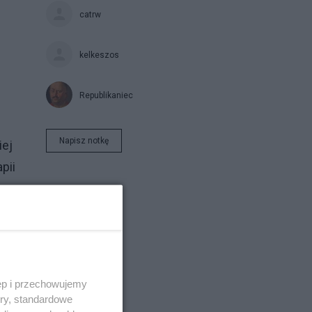
catrw
kelkeszos
Republikaniec
Napisz notkę
iej
pii
ęp i przechowujemy
ory, standardowe