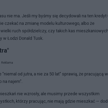
asu nie ma. Jeśli my byśmy się decydowali na ten kredyt
ecie czekać na zmianę modelu kulturowego, albo że
ielki ruch spółdzielczy, czy takich kas mieszkaniowych
y w Łodzi Donald Tusk.
tra"
Reklama
"niemal od jutra, a nie za 50 lat" sprawią, że pracującą w
b na najem".
ieszkań nie wzrosły, ale musimy przede wszystkim
stkich, którzy pracując, nie mają gdzie mieszkać — doda