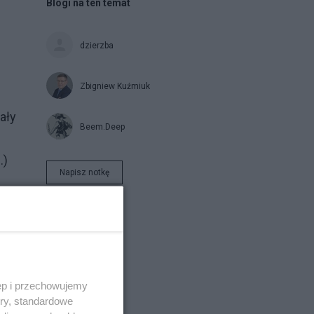
Blogi na ten temat
dzierzba
Zbigniew Kuźmiuk
ały
Beem.Deep
.)
Napisz notkę
".
ęp i przechowujemy
ory, standardowe