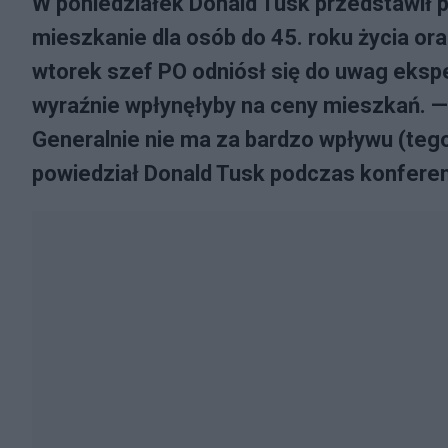
W poniedziałek Donald Tusk przedstawił p
mieszkanie dla osób do 45. roku życia or
wtorek szef PO odniósł się do uwag eksp
wyraźnie wpłynęłyby na ceny mieszkań. —
Generalnie nie ma za bardzo wpływu (teg
powiedział Donald Tusk podczas konferenc