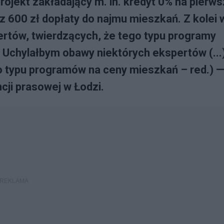
rojekt zakładający m. in. kredyt 0% na pierw
az 600 zł dopłaty do najmu mieszkań. Z kolei 
ertów, twierdzących, że tego typu programy
 Uchylałbym obawy niektórych ekspertów (...)
o typu programów na ceny mieszkań – red.) 
ji prasowej w Łodzi.