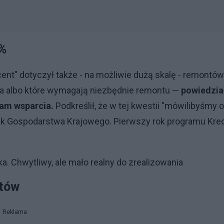
0%
ent" dotyczył także - na możliwie dużą skalę - remontów
nia albo które wymagają niezbędnie remontu —
powiedzia
am wsparcia.
Podkreślił, że w tej kwestii "mówilibyśmy o
nk Gospodarstwa Krajowego. Pierwszy rok programu Kre
 Chwytliwy, ale mało realny do zrealizowania
rtów
Reklama