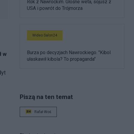
Rok z Nawrockim. Głośne weta, sojusz z
USA i powrót do Trójmorza
Wideo Salon24
Burza po decyzjach Nawrockiego. "Kibol
ł w
ułaskawił kibola? To propaganda"
dyt
Piszą na ten temat
Rafał Woś