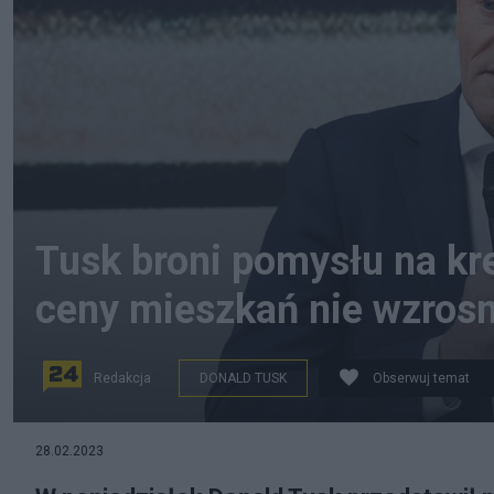
Tusk broni pomysłu na kre
ceny mieszkań nie wzros
Redakcja
DONALD TUSK
Obserwuj temat
Donald Tusk podczas wtorkowej konferencji prasowej w
28.02.2023