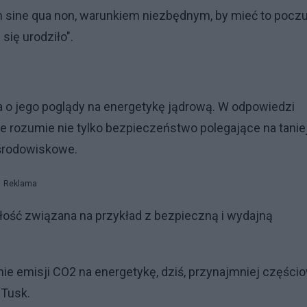
em sine qua non, warunkiem niezbędnym, by mieć to pocz
się urodziło".
a o jego poglądy na energetykę jądrową. W odpowiedzi
 rozumie nie tylko bezpieczeństwo polegające na taniej
 środowiskowe.
Reklama
szłość związana na przykład z bezpieczną i wydajną
ie emisji CO2 na energetykę, dziś, przynajmniej części
 Tusk.