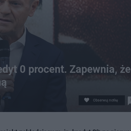
dyt 0 procent. Zapewnia, że
ną
Obserwuj notkę
 Łodzi. (fot. PAP)