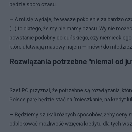
będzie sporo czasu.
— A mi się wydaje, że wasze pokolenie za bardzo cz
(...) to dlatego, że my nie mamy czasu. Wy nie moż
powstanie podobny do duńskiego, czy niemieckiego w
które ułatwiają masowy najem — mówił do młodzież
Rozwiązania potrzebne "niemal od ju
Szef PO przyznał, że potrzebne są rozwiązania, które 
Polsce parę będzie stać na "mieszkanie, na kredyt lu
— Będziemy szukali różnych sposobów, żeby ceny m
odblokować możliwość wzięcia kredytu dla tych wszy