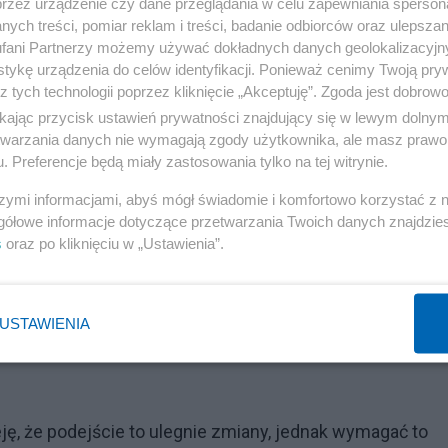
przez urządzenie czy dane przeglądania w celu zapewniania sperson
turalny może dojść do autoregulacji, żeby ceny
ych treści, pomiar reklam i treści, badanie odbiorców oraz ulepszan
fani Partnerzy możemy używać dokładnych danych geolokalizacyjn
czył szef PO.
tykę urządzenia do celów identyfikacji. Ponieważ cenimy Twoją pry
z tych technologii poprzez kliknięcie „Akceptuję”. Zgoda jest dobro
e mieszkanie
ikając przycisk ustawień prywatności znajdujący się w lewym dolny
etwarzania danych nie wymagają zgody użytkownika, ale masz prawo 
Reklama
. Preferencje będą miały zastosowania tylko na tej witrynie.
szymi informacjami, abyś mógł świadomie i komfortowo korzystać z
e model, w którym ludzie chcą mieć własne mieszkanie,
gółowe informacje dotyczące przetwarzania Twoich danych znajdzi
s
oraz po kliknięciu w „Ustawienia”.
ie i ta potrzeba własności nie ułatwia budowy modelu
ystają z budownictwa państwowego, spółdzielczego,
USTAWIENIA
 zabezpieczenia własnych potrzeb mieszkaniowych —
ę, że podejście to ulegnie zmiany, jednak wymagać to