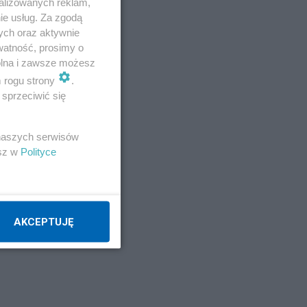
alizowanych reklam,
ie usług. Za zgodą
ych oraz aktywnie
watność, prosimy o
wolna i zawsze możesz
m rogu strony
.
sprzeciwić się
 naszych serwisów
esz w
Polityce
AKCEPTUJĘ