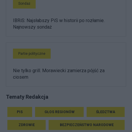
Sondaż
IBRiS: Najsłabszy PiS w historii po rozłamie.
Najnowszy sondaż
Partie polityczne
Nie tylko grill. Morawiecki zamierza pójść za
ciosem
Tematy Redakcja
PIS
GŁOS REGIONÓW
ŚLEDZTWA
ZDROWIE
BEZPIECZEŃSTWO NARODOWE