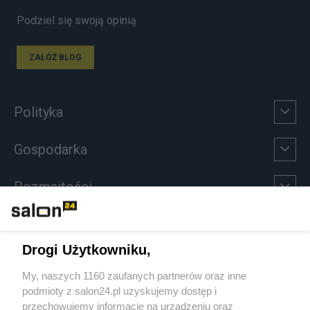
Podziel się swoją opinią
ZAŁÓŻ BLOG
Polityka
Gospodarka
Rozmaitości
Technologie
Drogi Użytkowniku,
Sport
My, naszych 1160 zaufanych partnerów oraz inne
podmioty z salon24.pl uzyskujemy dostęp i
Społeczeństwo
przechowujemy informacje na urządzeniu oraz