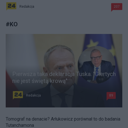
Redakcja
207
#
KO
Pierwsza taka deklaracja Tuska. "Giertych
nie jest świętą krową"
Redakcja
89
Tomograf na denacie? Arłukowicz porównał to do badania
Tutanchamona