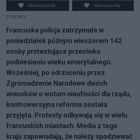
podwyższeniu wieku emerytalnego. (fot. PAP/EPA)
Obserwuj temat
Obserwuj notkę
21.03.2023
Francuska policja zatrzymała w
poniedziałek późnym wieczorem 142
osoby protestujące przeciwko
podniesieniu wieku emerytalnego.
Wcześniej, po odrzuceniu przez
Zgromadzenie Narodowe dwóch
wniosków o wotum nieufności dla rządu,
kontrowersyjna reforma została
przyjęta. Protesty odbywają się w wielu
francuskich miastach. Media z tego
kraju zapowiadają, że należy spodziewać