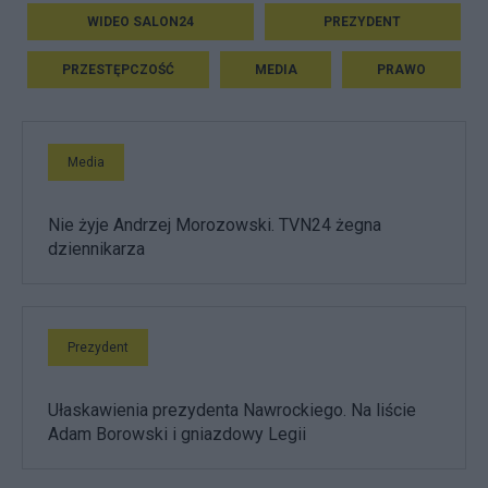
WIDEO SALON24
PREZYDENT
PRZESTĘPCZOŚĆ
MEDIA
PRAWO
Media
Nie żyje Andrzej Morozowski. TVN24 żegna
dziennikarza
Prezydent
Ułaskawienia prezydenta Nawrockiego. Na liście
Adam Borowski i gniazdowy Legii