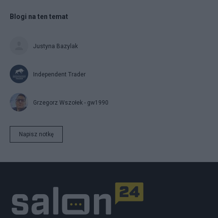
Blogi na ten temat
Justyna Bazylak
Independent Trader
Grzegorz Wszołek - gw1990
Napisz notkę