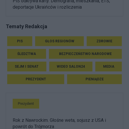
PiS odkrywa karty. Demografia, mieszkania, ETS,
deportacje Ukraińców i rozliczenia
Tematy Redakcja
PIS
GŁOS REGIONÓW
ZDROWIE
ŚLEDZTWA
BEZPIECZEŃSTWO NARODOWE
SEJM I SENAT
WIDEO SALON24
MEDIA
PREZYDENT
PIENIĄDZE
Prezydent
Rok z Nawrockim. Głośne weta, sojusz z USA i
powrót do Trójmorza