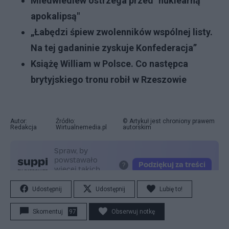
Miedwiediew ostrzega przed "nuklearną
apokalipsą"
„Łabędzi śpiew zwolenników wspólnej listy.
Na tej gadaninie zyskuje Konfederacja”
Książę William w Polsce. Co następca
brytyjskiego tronu robił w Rzeszowie
Autor:
Źródło:
© Artykuł jest chroniony prawem
Redakcja
Wirtualnemedia.pl
autorskim
Udostępnij
Udostępnij
Lubię to!
Skomentuj
97
Obserwuj notkę