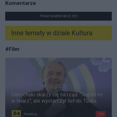
Komentarze
POKAŻ KOMENTARZE (97)
Inne tematy w dziale
Kultura
#
Film
Olbrychski skarży się na rząd. "Napluł mi
w twarz", ale wystarczył list do Tuska
Redakcja
109