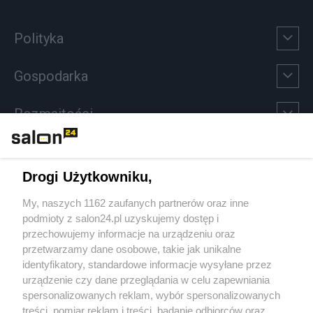
Polityka
Gospodarka
Rozmaitości
Technologie
Drogi Użytkowniku,
Sport
My, naszych 1162 zaufanych partnerów oraz inne
podmioty z salon24.pl uzyskujemy dostęp i
Społeczeństwo
przechowujemy informacje na urządzeniu oraz
przetwarzamy dane osobowe, takie jak unikalne
Kultura
identyfikatory, standardowe informacje wysyłane przez
urządzenie czy dane przeglądania w celu zapewniania
spersonalizowanych reklam, wybór spersonalizowanych
treści, pomiar reklam i treści, badanie odbiorców oraz