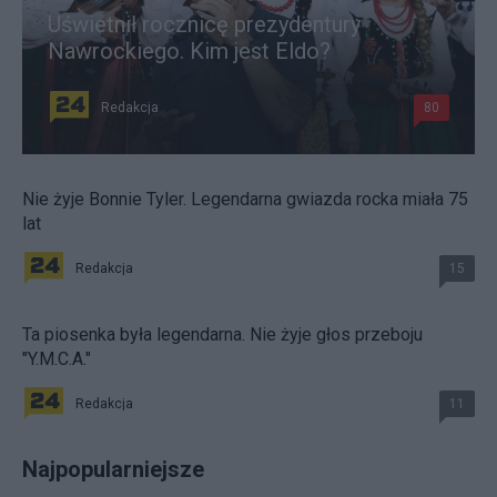
Uświetnił rocznicę prezydentury
Nawrockiego. Kim jest Eldo?
Redakcja
80
Nie żyje Bonnie Tyler. Legendarna gwiazda rocka miała 75
lat
Redakcja
15
Ta piosenka była legendarna. Nie żyje głos przeboju
"Y.M.C.A."
Redakcja
11
Najpopularniejsze