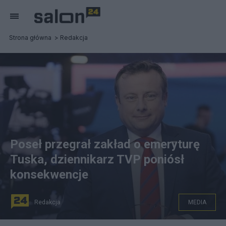
Strona główna
Redakcja
Poseł przegrał zakład o emeryturę
Tuska, dziennikarz TVP poniósł
konsekwencje
Redakcja
MEDIA
Adrian Klarenbach znika z TVP Info. (fot. Facebook)