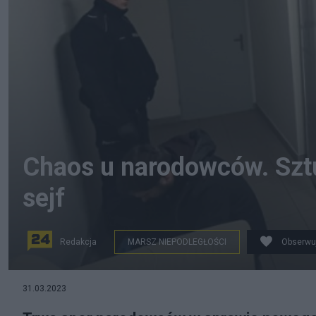
Chaos u narodowców. Szt
sejf
Redakcja
MARSZ NIEPODLEGŁOŚCI
Obserwu
Twitter/Michał Jelonek
31.03.2023