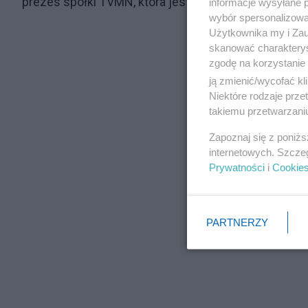
prezes spółki TVMN, która jest wydawcą stacji. M
informacje wysyłane 
wybór spersonalizowan
Użytkownika my i Zau
skanować charakterys
zgodę na korzystanie 
ją zmienić/wycofać kl
Niektóre rodzaje prz
takiemu przetwarzaniu
Zapoznaj się z poniż
internetowych. Szcze
Prywatności
i
Cookie
PARTNERZY