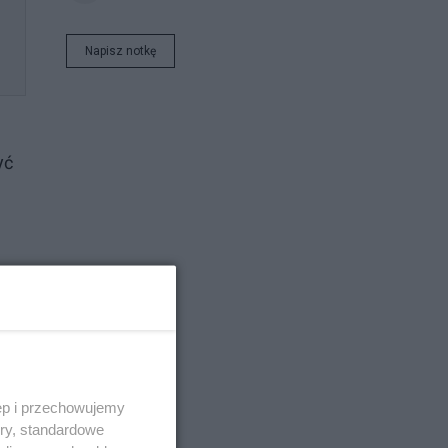
Napisz notkę
yć
za
ęp i przechowujemy
ory, standardowe