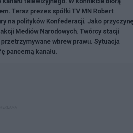
anału telewizyjnego. W konflikcie biorą
iem. Teraz prezes spółki TV MN Robert
ury na polityków Konfederacji. Jako przyczyn
dakcji Mediów Narodowych. Twórcy stacji
am przetrzymywane wbrew prawu. Sytuacja
fę pancerną kanału.