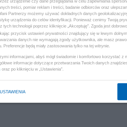
alewski jest nowym prezesem stowarzyszenia.
przez urządzenie czy dane przeglądania w celu zapewniania sperson
ych treści, pomiar reklam i treści, badanie odbiorców oraz ulepszan
fani Partnerzy możemy używać dokładnych danych geolokalizacyjn
tykę urządzenia do celów identyfikacji. Ponieważ cenimy Twoją pry
z tych technologii poprzez kliknięcie „Akceptuję”. Zgoda jest dobro
ikając przycisk ustawień prywatności znajdujący się w lewym dolny
etwarzania danych nie wymagają zgody użytkownika, ale masz prawo 
. Preferencje będą miały zastosowania tylko na tej witrynie.
szymi informacjami, abyś mógł świadomie i komfortowo korzystać z
gółowe informacje dotyczące przetwarzania Twoich danych znajdzi
s
oraz po kliknięciu w „Ustawienia”.
USTAWIENIA