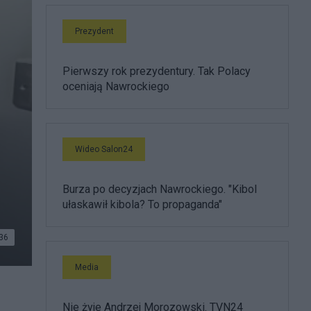
Prezydent
Pierwszy rok prezydentury. Tak Polacy
oceniają Nawrockiego
Wideo Salon24
Burza po decyzjach Nawrockiego. "Kibol
ułaskawił kibola? To propaganda"
36
Media
Nie żyje Andrzej Morozowski. TVN24