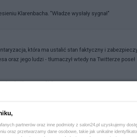
sieniu Klarenbacha. "Władze wysłały sygnał"
taryzacja, która ma ustalić stan faktyczny i zabezpiecz
a oraz jego ludzi - tłumaczył wtedy na Twitterze poseł
o siedziby mediów
kuratury zawiadomienie o możliwości popełnienia
o nielegalnego wdarcia się do siedziby mediów. To
niku,
żne konsekwencje prawne. Przede wszystkim dla Bartos
fanych partnerów oraz inne podmioty z salon24.pl uzyskujemy dost
wił podczas konferencji prasowej Robert Bąkiewicz,
niu oraz przetwarzamy dane osobowe, takie jak unikalne identyfikat