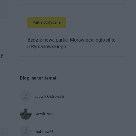
Partie polityczne
Będzie nowa partia. Morawiecki ogłosił to
u Rymanowskiego
ny
Blogi na ten temat
Ludwik.Ostrowski
Bazyli1969
matthew88