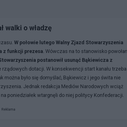
ł walki o władzę
czasu.
W połowie lutego Walny Zjazd Stowarzyszenia
 z funkcji prezesa
. Wówczas na to stanowisko powoła
Stowarzyszenia postanowił usunąć Bąkiewicza z
e rządowych dotacji. W konsekwencji start kanału trzeba
ak można było się domyślać, Bąkiewicz i jego świta nie
warzyszenia. Jednak redakcja Mediów Narodowych wciąż
 na poniedziałek wtargnęli do niej politycy Konfederacji.
Reklama