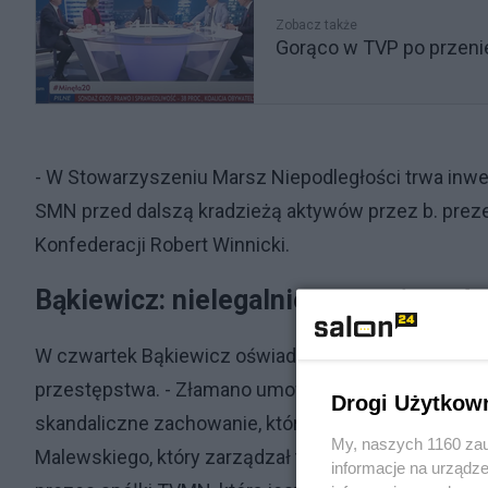
Zobacz także
Gorąco w TVP po przenie
- W Stowarzyszeniu Marsz Niepodległości trwa inwen
SMN przed dalszą kradzieżą aktywów przez b. prezes
Konfederacji Robert Winnicki.
Bąkiewicz: nielegalnie wtargnięto d
W czwartek Bąkiewicz oświadczył, że złożył do pro
przestępstwa. - Złamano umowę podnajmu i dokonan
Drogi Użytkow
skandaliczne zachowanie, które będzie miało powa
My, naszych 1160 zau
Malewskiego, który zarządzał tym procederem – mó
informacje na urządze