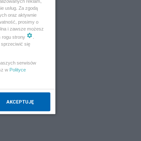
alizowanych reklam,
ie usług. Za zgodą
ych oraz aktywnie
watność, prosimy o
wolna i zawsze możesz
m rogu strony
.
sprzeciwić się
 naszych serwisów
esz w
Polityce
AKCEPTUJĘ