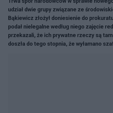
Trwa spor narodowców w sprawie nowego k
udział dwie grupy związane ze środowisk
Bąkiewicz złożył doniesienie do prokurat
podał nielegalne według niego zajęcie re
przekazali, że ich prywatne rzeczy są t
doszła do tego stopnia, że wyłamano sza