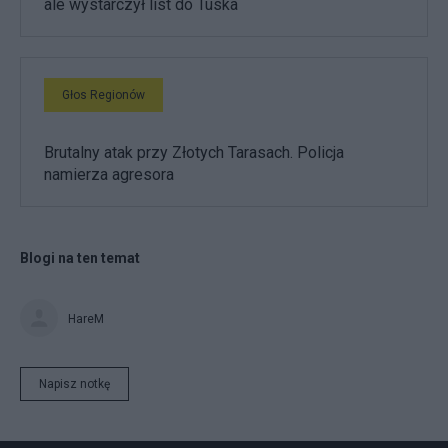
ale wystarczył list do Tuska
Głos Regionów
Brutalny atak przy Złotych Tarasach. Policja
namierza agresora
Blogi na ten temat
HareM
Napisz notkę