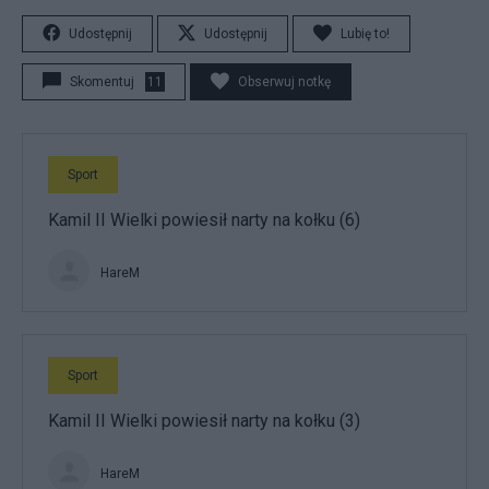
Udostępnij
Udostępnij
Lubię to!
Skomentuj
11
Obserwuj notkę
Sport
Kamil II Wielki powiesił narty na kołku (6)
HareM
Sport
Kamil II Wielki powiesił narty na kołku (3)
HareM