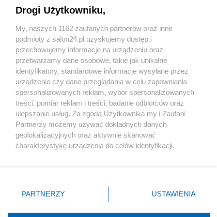
Drogi Użytkowniku,
Sport
My, naszych 1162 zaufanych partnerów oraz inne
podmioty z salon24.pl uzyskujemy dostęp i
Społeczeństwo
przechowujemy informacje na urządzeniu oraz
przetwarzamy dane osobowe, takie jak unikalne
Kultura
identyfikatory, standardowe informacje wysyłane przez
urządzenie czy dane przeglądania w celu zapewniania
spersonalizowanych reklam, wybór spersonalizowanych
treści, pomiar reklam i treści, badanie odbiorców oraz
ulepszanie usług. Za zgodą Użytkownika my i Zaufani
X
Facebook
Instagram
Youtube
Partnerzy możemy używać dokładnych danych
geolokalizacyjnych oraz aktywnie skanować
charakterystykę urządzenia do celów identyfikacji.
Web Content Media sp. z o. o. © 2022
Ponieważ cenimy Twoją prywatność, prosimy o zgodę na
korzystanie z tych technologii poprzez kliknięcie
„Akceptuję”. Zgoda jest dobrowolna i zawsze możesz ją
Pomoc
O nas
Praca
Reklama
Kontakt
zmienić/wycofać klikając przycisk ustawień prywatności
PARTNERZY
USTAWIENIA
znajdujący się w lewym dolnym rogu strony
. Niektóre
rodzaje przetwarzania danych nie wymagają zgody