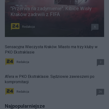
"Przerwa na zadymienie". Kibice Wisły
Kraków zadrwili z FIFA
Redakcja
6
Sensacyjna Wieczysta Kraków. Miasto ma trzy kluby w
PKO Ekstraklasie
Redakcja
2
Afera w PKO Ekstraklasie. Sędziowie zawieszeni po
kompromitacji
Redakcja
26
Najpopularniejsze