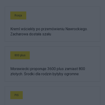
Rosja
Kreml wściekły po przemówieniu Nawrockiego.
Zacharowa dostała szału
800 plus
Morawiecki proponuje 3600 plus zamiast 800
złotych. Środki dla rodzin byłyby ogromne
PiS