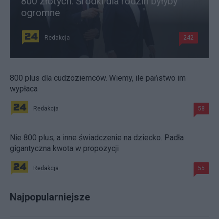
800 złotych. Środki dla rodzin byłyby
ogromne
Redakcja
242
800 plus dla cudzoziemców. Wiemy, ile państwo im
wypłaca
Redakcja
58
Nie 800 plus, a inne świadczenie na dziecko. Padła
gigantyczna kwota w propozycji
Redakcja
55
Najpopularniejsze