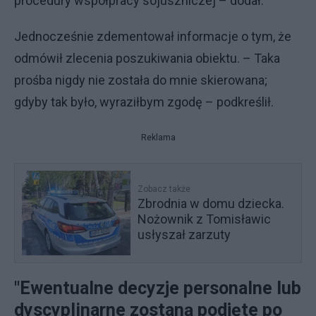
procedury współpracy sojuszniczej – dodał.
Jednocześnie zdementował informacje o tym, że
odmówił zlecenia poszukiwania obiektu. – Taka
prośba nigdy nie została do mnie skierowana;
gdyby tak było, wyraziłbym zgodę – podkreślił.
Reklama
Zobacz także
Zbrodnia w domu dziecka.
Nożownik z Tomisławic
usłyszał zarzuty
"Ewentualne decyzje personalne lub
dyscyplinarne zostaną podjęte po