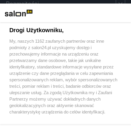
Rozmaitości
Technologie
Drogi Użytkowniku,
Sport
My, naszych 1162 zaufanych partnerów oraz inne
podmioty z salon24.pl uzyskujemy dostęp i
Społeczeństwo
przechowujemy informacje na urządzeniu oraz
przetwarzamy dane osobowe, takie jak unikalne
Kultura
identyfikatory, standardowe informacje wysyłane przez
urządzenie czy dane przeglądania w celu zapewniania
spersonalizowanych reklam, wybór spersonalizowanych
treści, pomiar reklam i treści, badanie odbiorców oraz
ulepszanie usług. Za zgodą Użytkownika my i Zaufani
X
Facebook
Instagram
Youtube
Partnerzy możemy używać dokładnych danych
geolokalizacyjnych oraz aktywnie skanować
charakterystykę urządzenia do celów identyfikacji.
Web Content Media sp. z o. o. © 2022
Ponieważ cenimy Twoją prywatność, prosimy o zgodę na
korzystanie z tych technologii poprzez kliknięcie