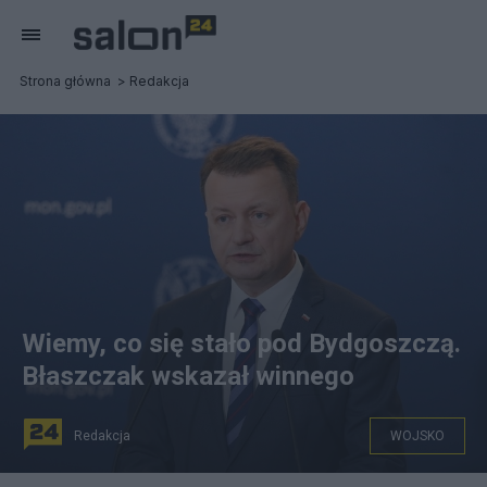
Strona główna
Redakcja
Wiemy, co się stało pod Bydgoszczą.
Błaszczak wskazał winnego
Redakcja
WOJSKO
(Szef MON Mariusz Błaszczak. Fot. PAP/Tomasz Gzell)