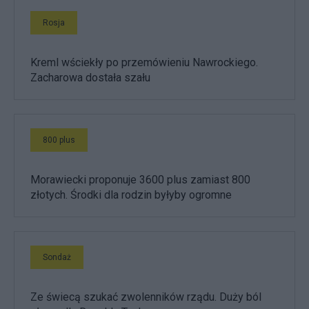
Rosja
Kreml wściekły po przemówieniu Nawrockiego.
Zacharowa dostała szału
800 plus
Morawiecki proponuje 3600 plus zamiast 800
złotych. Środki dla rodzin byłyby ogromne
Sondaż
Ze świecą szukać zwolenników rządu. Duży ból