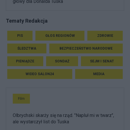
głowy dla Donalda Tuska
Tematy Redakcja
PIS
GŁOS REGIONÓW
ZDROWIE
ŚLEDZTWA
BEZPIECZEŃSTWO NARODOWE
PIENIĄDZE
SONDAŻ
SEJM I SENAT
WIDEO SALON24
MEDIA
Film
Olbrychski skarży się na rząd. "Napluł mi w twarz",
ale wystarczył list do Tuska