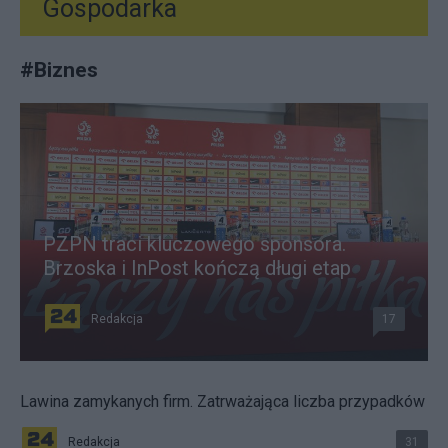
Gospodarka
#
Biznes
PZPN traci kluczowego sponsora.
Brzoska i InPost kończą długi etap
Redakcja
17
Lawina zamykanych firm. Zatrważająca liczba przypadków
Redakcja
31