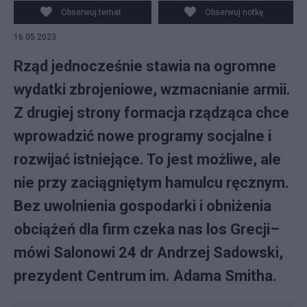
programowej Fot. PAP/Leszek Szymańsk
Obserwuj temat
Obserwuj notkę
16.05.2023
Rząd jednocześnie stawia na ogromne
wydatki zbrojeniowe, wzmacnianie armii.
Z drugiej strony formacja rządząca chce
wprowadzić nowe programy socjalne i
rozwijać istniejące. To jest możliwe, ale
nie przy zaciągniętym hamulcu ręcznym.
Bez uwolnienia gospodarki i obniżenia
obciążeń dla firm czeka nas los Grecji–
mówi Salonowi 24 dr Andrzej Sadowski,
prezydent Centrum im. Adama Smitha.