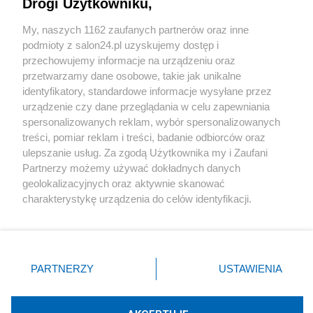
Drogi Użytkowniku,
Sport
My, naszych 1162 zaufanych partnerów oraz inne
podmioty z salon24.pl uzyskujemy dostęp i
Społeczeństwo
przechowujemy informacje na urządzeniu oraz
przetwarzamy dane osobowe, takie jak unikalne
Kultura
identyfikatory, standardowe informacje wysyłane przez
urządzenie czy dane przeglądania w celu zapewniania
spersonalizowanych reklam, wybór spersonalizowanych
treści, pomiar reklam i treści, badanie odbiorców oraz
ulepszanie usług. Za zgodą Użytkownika my i Zaufani
X
Facebook
Instagram
Youtube
Partnerzy możemy używać dokładnych danych
geolokalizacyjnych oraz aktywnie skanować
charakterystykę urządzenia do celów identyfikacji.
Web Content Media sp. z o. o. © 2022
Ponieważ cenimy Twoją prywatność, prosimy o zgodę na
korzystanie z tych technologii poprzez kliknięcie
„Akceptuję”. Zgoda jest dobrowolna i zawsze możesz ją
Pomoc
O nas
Praca
Reklama
Kontakt
zmienić/wycofać klikając przycisk ustawień prywatności
PARTNERZY
USTAWIENIA
znajdujący się w lewym dolnym rogu strony
. Niektóre
rodzaje przetwarzania danych nie wymagają zgody
użytkownika, ale masz prawo sprzeciwić się takiemu