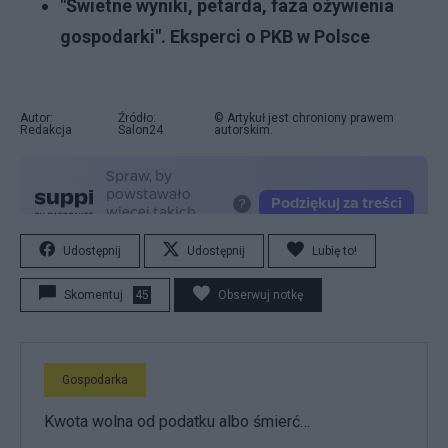
"Świetne wyniki, petarda, faza ożywienia
gospodarki". Eksperci o PKB w Polsce
Autor:
Źródło:
© Artykuł jest chroniony prawem
Redakcja
Salon24
autorskim.
Udostępnij
Udostępnij
Lubię to!
Skomentuj
45
Obserwuj notkę
Gospodarka
Kwota wolna od podatku albo śmierć…