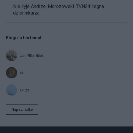
Nie żyje Andrzej Morozowski. TVN24 żegna
dziennikarza
Blogi na ten temat
Jan Filip Libicki
rk1
O123
Napisz notkę