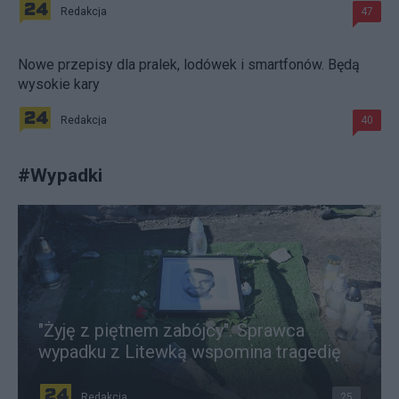
Redakcja
47
Nowe przepisy dla pralek, lodówek i smartfonów. Będą
wysokie kary
Redakcja
40
#
Wypadki
"Żyję z piętnem zabójcy". Sprawca
wypadku z Litewką wspomina tragedię
Redakcja
25