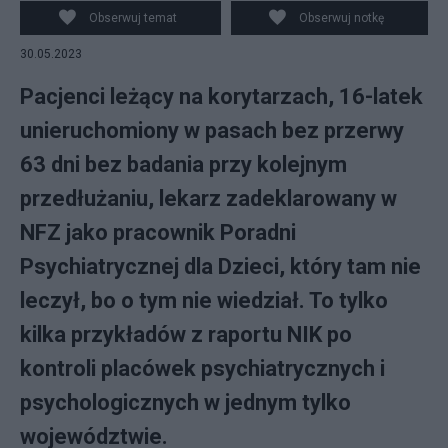
bardzo źle. Zdjęcie ilustracyjne, fot. BRPO
Obserwuj temat
Obserwuj notkę
30.05.2023
Pacjenci leżący na korytarzach, 16-latek
unieruchomiony w pasach bez przerwy
63 dni bez badania przy kolejnym
przedłużaniu, lekarz zadeklarowany w
NFZ jako pracownik Poradni
Psychiatrycznej dla Dzieci, który tam nie
leczył, bo o tym nie wiedział. To tylko
kilka przykładów z raportu NIK po
kontroli placówek psychiatrycznych i
psychologicznych w jednym tylko
województwie.