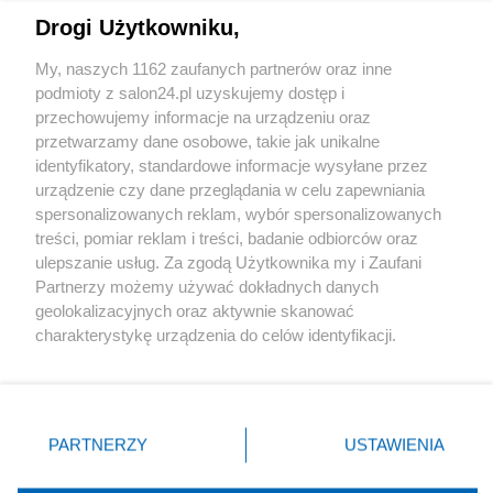
Drogi Użytkowniku,
Sport
My, naszych 1162 zaufanych partnerów oraz inne
podmioty z salon24.pl uzyskujemy dostęp i
Społeczeństwo
przechowujemy informacje na urządzeniu oraz
przetwarzamy dane osobowe, takie jak unikalne
Kultura
identyfikatory, standardowe informacje wysyłane przez
urządzenie czy dane przeglądania w celu zapewniania
spersonalizowanych reklam, wybór spersonalizowanych
treści, pomiar reklam i treści, badanie odbiorców oraz
ulepszanie usług. Za zgodą Użytkownika my i Zaufani
X
Facebook
Instagram
Youtube
Partnerzy możemy używać dokładnych danych
geolokalizacyjnych oraz aktywnie skanować
charakterystykę urządzenia do celów identyfikacji.
Web Content Media sp. z o. o. © 2022
Ponieważ cenimy Twoją prywatność, prosimy o zgodę na
korzystanie z tych technologii poprzez kliknięcie
„Akceptuję”. Zgoda jest dobrowolna i zawsze możesz ją
Pomoc
O nas
Praca
Reklama
Kontakt
zmienić/wycofać klikając przycisk ustawień prywatności
PARTNERZY
USTAWIENIA
znajdujący się w lewym dolnym rogu strony
. Niektóre
rodzaje przetwarzania danych nie wymagają zgody