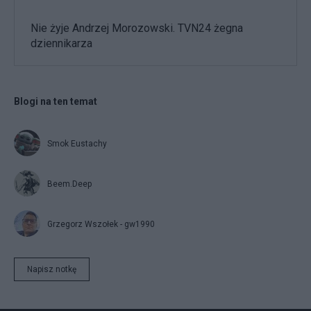
Nie żyje Andrzej Morozowski. TVN24 żegna
dziennikarza
Blogi na ten temat
Smok Eustachy
Beem.Deep
Grzegorz Wszołek - gw1990
Napisz notkę