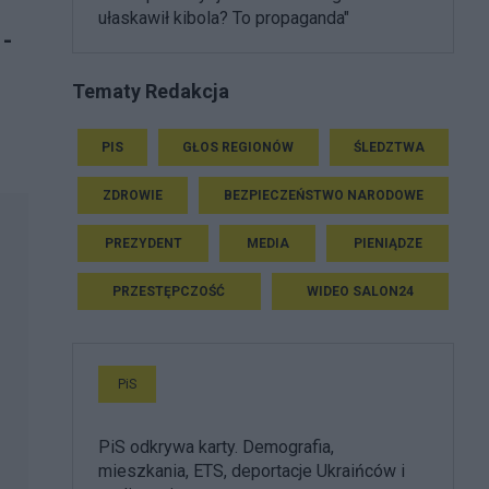
ułaskawił kibola? To propaganda"
 -
Tematy Redakcja
PIS
GŁOS REGIONÓW
ŚLEDZTWA
ZDROWIE
BEZPIECZEŃSTWO NARODOWE
PREZYDENT
MEDIA
PIENIĄDZE
PRZESTĘPCZOŚĆ
WIDEO SALON24
PiS
PiS odkrywa karty. Demografia,
mieszkania, ETS, deportacje Ukraińców i