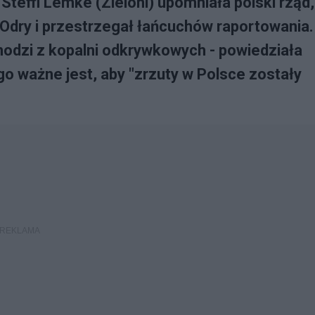
Steffi Lemke (Zieloni) upomniała polski rząd,
Odry i przestrzegał łańcuchów raportowania.
hodzi z kopalni odkrywkowych - powiedziała
o ważne jest, aby "zrzuty w Polsce zostały