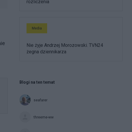
rozliczenia
Media
nie
Nie żyje Andrzej Morozowski. TVN24
żegna dziennikarza
Blogi na ten temat
seafarer
threeme-ww