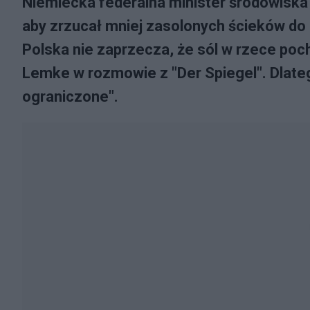
Niemiecka federalna minister środowiska 
aby zrzucał mniej zasolonych ścieków do 
Polska nie zaprzecza, że sól w rzece poc
Lemke w rozmowie z "Der Spiegel". Dlateg
ograniczone".