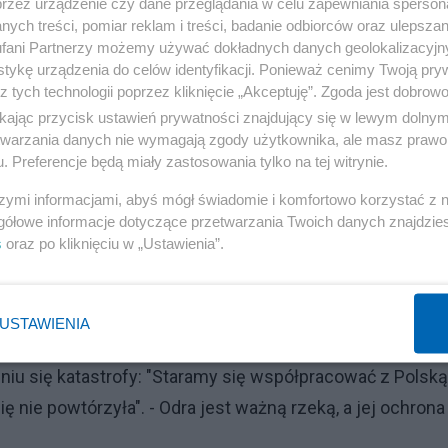
przez urządzenie czy dane przeglądania w celu zapewniania sperson
ych treści, pomiar reklam i treści, badanie odbiorców oraz ulepszan
fani Partnerzy możemy używać dokładnych danych geolokalizacyjn
tykę urządzenia do celów identyfikacji. Ponieważ cenimy Twoją pry
z tych technologii poprzez kliknięcie „Akceptuję”. Zgoda jest dobro
ikając przycisk ustawień prywatności znajdujący się w lewym dolny
etwarzania danych nie wymagają zgody użytkownika, ale masz prawo 
. Preferencje będą miały zastosowania tylko na tej witrynie.
szymi informacjami, abyś mógł świadomie i komfortowo korzystać z
gółowe informacje dotyczące przetwarzania Twoich danych znajdzi
s
oraz po kliknięciu w „Ustawienia”.
iwko Polsce za zaniedbania w zakresie ochrony wód,
USTAWIENIA
em". Powiedziała, że liczy na to, że Warszawa również
niu się katastrofy: "Staramy się współpracować z Polsk
ę nie powtórzyła". - Odra jest ważną rzeką, a jej ochrona