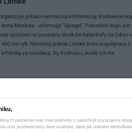
fi Lemke
 organizuje polsko-niemiecką konferencję środowiskową
a Anna Moskwa - informuje "Spiegel'. Powodem tego jest
wie opóźnień w usuwaniu skutków katastrofy na Odrze 
ej 400 ton ryb. Niemniej jednak Lemke broni współpracy z
Polską za nieudaną. Są trudności, wcale ich nie
niku,
fanych partnerów oraz inne podmioty z salon24.pl uzyskujemy dost
niu oraz przetwarzamy dane osobowe, takie jak unikalne identyfikat