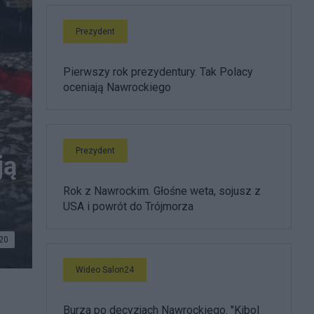
Prezydent
Pierwszy rok prezydentury. Tak Polacy
oceniają Nawrockiego
Prezydent
ją
Rok z Nawrockim. Głośne weta, sojusz z
USA i powrót do Trójmorza
20
Wideo Salon24
Burza po decyzjach Nawrockiego. "Kibol