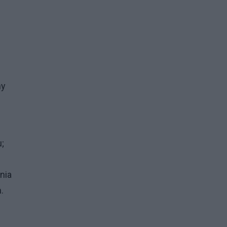
ny
;
nia
.