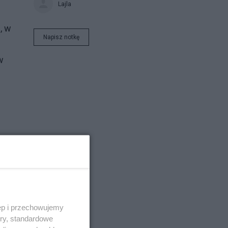
Lajla
, w
Napisz notkę
w
ęp i przechowujemy
ory, standardowe