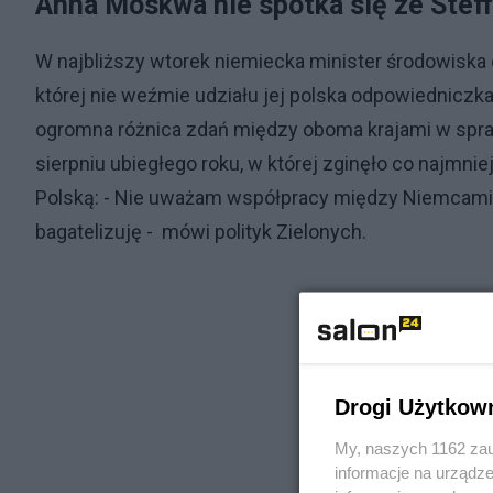
Anna Moskwa nie spotka się ze Stef
W najbliższy wtorek niemiecka minister środowiska
której nie weźmie udziału jej polska odpowiedniczk
ogromna różnica zdań między oboma krajami w spra
sierpniu ubiegłego roku, w której zginęło co najmni
Polską: - Nie uważam współpracy między Niemcami a 
bagatelizuję - mówi polityk Zielonych.
Drogi Użytkow
My, naszych 1162 zau
informacje na urządze