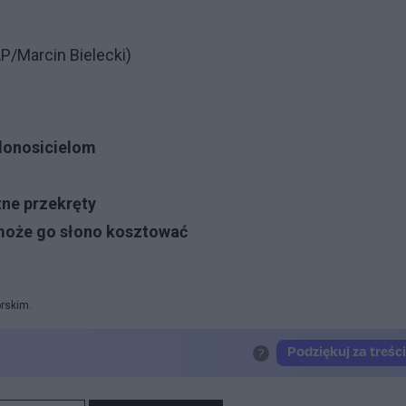
AP/Marcin Bielecki)
donosicielom
zne przekręty
może go słono kosztować
orskim.