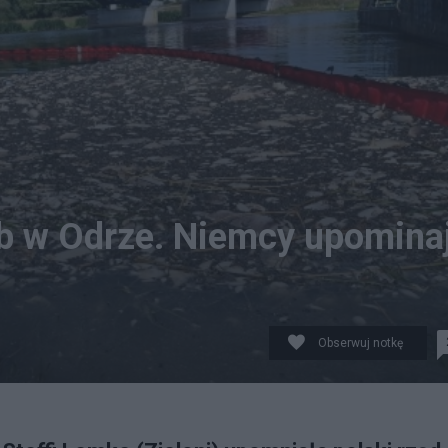
yb w Odrze. Niemcy upomina
Obserwuj notkę
in Bielecki