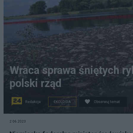
Wraca sprawa śniętych r
polski rząd
Redakcja
EKOLOGIA
Obserwuj temat
Martwe ryby w Odrze w sierpniu ub. roku, fot. PAP/Marc
2.06.2023