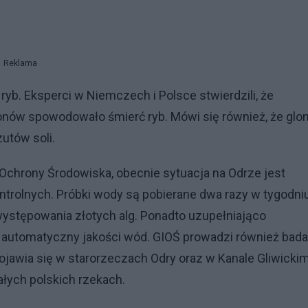
Reklama
yb. Eksperci w Niemczech i Polsce stwierdzili, że
onów spowodowało śmierć ryb. Mówi się również, że glo
utów soli.
 Ochrony Środowiska, obecnie sytuacja na Odrze jest
rolnych. Próbki wody są pobierane dwa razy w tygodniu
ystępowania złotych alg. Ponadto uzupełniająco
 automatyczny jakości wód. GIOŚ prowadzi również bada
ojawia się w starorzeczach Odry oraz w Kanale Gliwickim
ałych polskich rzekach.