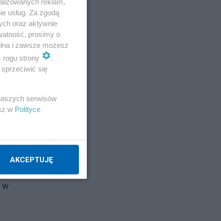
alizowanych reklam,
ie usług. Za zgodą
ych oraz aktywnie
watność, prosimy o
wolna i zawsze możesz
m rogu strony
.
sprzeciwić się
 naszych serwisów
esz w
Polityce
AKCEPTUJĘ
ą w