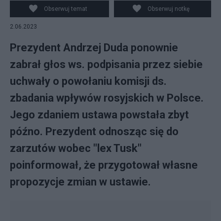
państwowej komisji ds. badania wpływów rosyjskich,
Obserwuj temat
Obserwuj notkę
fot. PAP/Albert Zawada
2.06.2023
Prezydent Andrzej Duda ponownie
zabrał głos ws. podpisania przez siebie
uchwały o powołaniu komisji ds.
zbadania wpływów rosyjskich w Polsce.
Jego zdaniem ustawa powstała zbyt
późno. Prezydent odnosząc się do
zarzutów wobec "lex Tusk"
poinformował, że przygotował własne
propozycje zmian w ustawie.