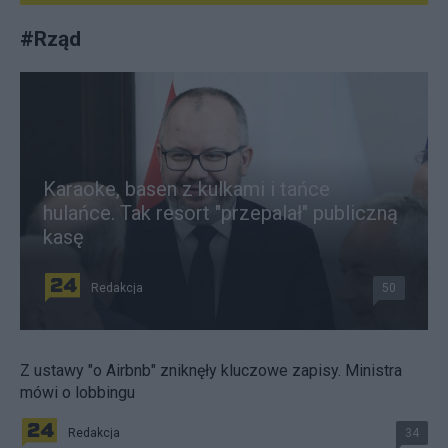
#
Rząd
Karaoke, basen z kulkami i tańce
hulańce. Tak resort "przepalał" publiczną
kasę
Redakcja
50
Z ustawy "o Airbnb" zniknęły kluczowe zapisy. Ministra
mówi o lobbingu
Redakcja
34