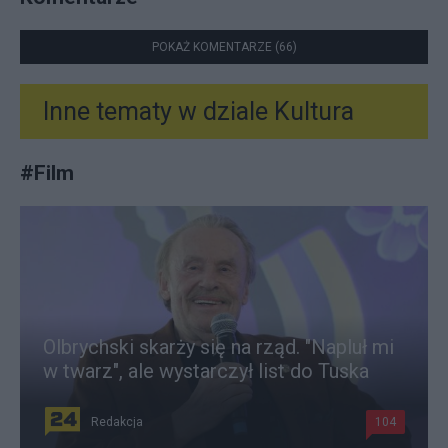
POKAŻ KOMENTARZE (66)
Inne tematy w dziale
Kultura
#
Film
Olbrychski skarży się na rząd. "Napluł mi
w twarz", ale wystarczył list do Tuska
Redakcja
104