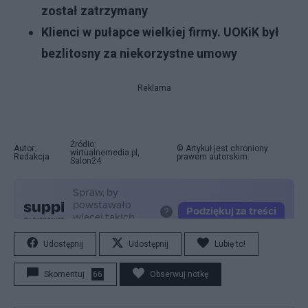
został zatrzymany
Klienci w pułapce wielkiej firmy. UOKiK był
bezlitosny za niekorzystne umowy
Reklama
Źródło:
Autor:
© Artykuł jest chroniony
wirtualnemedia.pl,
Redakcja
prawem autorskim.
Salon24
Udostępnij
Udostępnij
Lubię to!
Skomentuj
66
Obserwuj notkę