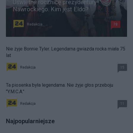
Uświetnił rocznicę prezydentury
Nawrockiego. Kim jest Eldo?
Redakcja
78
Nie żyje Bonnie Tyler. Legendarna gwiazda rocka miała 75
lat
Redakcja
15
Ta piosenka była legendarna. Nie żyje głos przeboju
"Y.M.C.A."
Redakcja
11
Najpopularniejsze