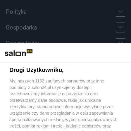
Polityka
Gospodarka
Rozmaitości
Technologie
Drogi Użytkowniku,
Sport
My, naszych 1162 zaufanych partnerów oraz inne
podmioty z salon24.pl uzyskujemy dostęp i
Społeczeństwo
przechowujemy informacje na urządzeniu oraz
przetwarzamy dane osobowe, takie jak unikalne
Kultura
identyfikatory, standardowe informacje wysyłane przez
urządzenie czy dane przeglądania w celu zapewniania
spersonalizowanych reklam, wybór spersonalizowanych
treści, pomiar reklam i treści, badanie odbiorców oraz