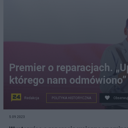
Premier o reparacjach. „
którego nam odmówiono”
Redakcja
POLITYKA HISTORYCZNA
Obserwuj
Premier RP Mateusz Morawiecki. Fot. PAP/Zbigniew M
5.09.2023