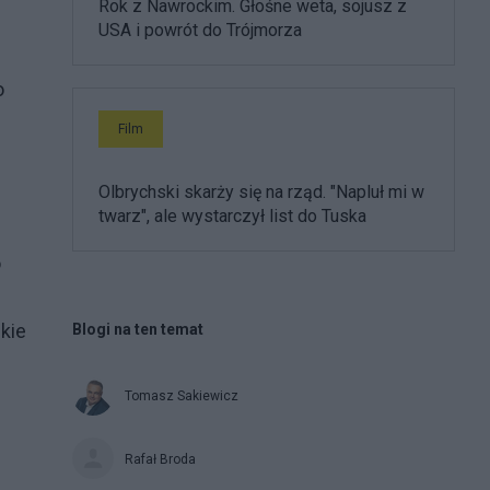
Rok z Nawrockim. Głośne weta, sojusz z
USA i powrót do Trójmorza
o
Film
Olbrychski skarży się na rząd. "Napluł mi w
twarz", ale wystarczył list do Tuska
o
ckie
Blogi na ten temat
Tomasz Sakiewicz
Rafał Broda