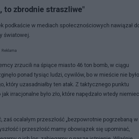
 to zbrodnie straszliwe"
ek podkaście w mediach społecznościowych nawiązał d
y światowej.
Reklama
iemcy zrzucili na śpiące miasto 46 ton bomb, w ciągu
inęło ponad tysiąc ludzi, cywilów, bo w mieście nie był
o, który uzasadniałby ten atak. Z taktycznego punktu
o jak irracjonalne było zło, które napędzało wtedy niemie
ć, zaś ocalałym przeszłość „bezpowrotnie pogrzebaną w
rzyszłość i przeszłość mamy obowiązek się upominać,
biegamy o ich los, zabiegamy o nasze istnienie. Właśnie