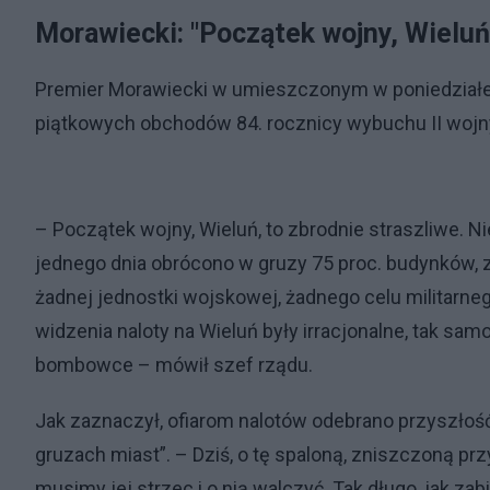
Morawiecki: "Początek wojny, Wieluń,
Premier Morawiecki w umieszczonym w poniedział
piątkowych obchodów 84. rocznicy wybuchu II wojn
– Początek wojny, Wieluń, to zbrodnie straszliwe. N
jednego dnia obrócono w gruzy 75 proc. budynków, zg
żadnej jednostki wojskowej, żadnego celu militarneg
widzenia naloty na Wieluń były irracjonalne, tak sam
bombowce – mówił szef rządu.
Jak zaznaczył, ofiarom nalotów odebrano przyszłoś
gruzach miast”. – Dziś, o tę spaloną, zniszczoną p
musimy jej strzec i o nią walczyć. Tak długo, jak za