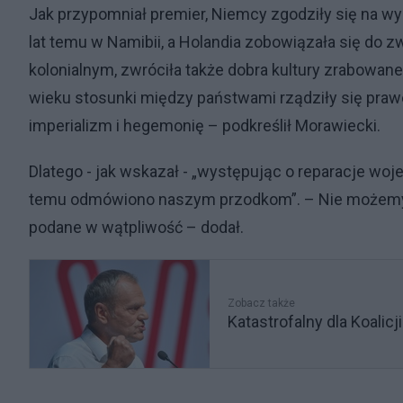
Jak przypomniał premier, Niemcy zgodziły się na w
lat temu w Namibii, a Holandia zobowiązała się do 
kolonialnym, zwróciła także dobra kultury zrabowa
wieku stosunki między państwami rządziły się praw
imperializm i hegemonię – podkreślił Morawiecki.
Dlatego - jak wskazał - „występując o reparacje woj
temu odmówiono naszym przodkom”. – Nie możemy d
podane w wątpliwość – dodał.
Zobacz także
Katastrofalny dla Koalic