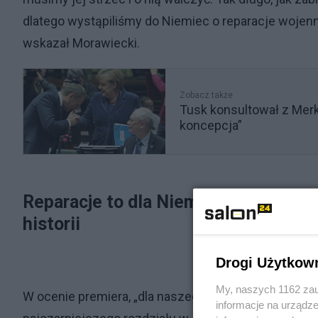
dlatego wystąpiliśmy do Niemiec o reparacje wojenne
wskazał Morawiecki.
Zobacz także
Tusk konsultował z Merk
koncepcja”
Reparacje to dla Niemiec szansa zam
historii
Drogi Użytkow
My, naszych 1162 zau
W ocenie premiera, „dla naszego zachodniego sąsi
informacje na urządze