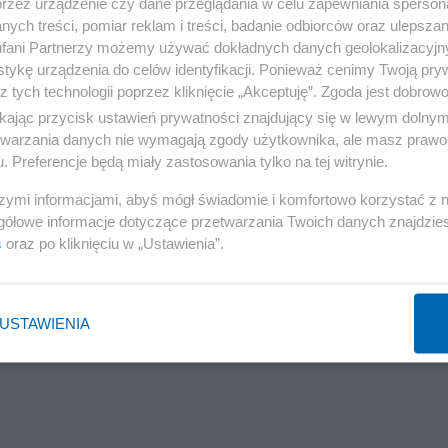
przez urządzenie czy dane przeglądania w celu zapewniania sperson
ych treści, pomiar reklam i treści, badanie odbiorców oraz ulepszan
fani Partnerzy możemy używać dokładnych danych geolokalizacyjn
 pamiętamy, o których imię i godność walczymy. To prawo
tykę urządzenia do celów identyfikacji. Ponieważ cenimy Twoją pry
podkreślił szef rządu.
z tych technologii poprzez kliknięcie „Akceptuję”. Zgoda jest dobro
ikając przycisk ustawień prywatności znajdujący się w lewym dolny
acje wojenne również dlatego, że musimy stać w obronie
etwarzania danych nie wymagają zgody użytkownika, ale masz prawo 
. Preferencje będą miały zastosowania tylko na tej witrynie.
raz mniej obrońców". – Rząd PiS dba o to, by w pamięci
nanie polsko-niemieckie oparte na przebaczeniu i realny
szymi informacjami, abyś mógł świadomie i komfortowo korzystać z
gółowe informacje dotyczące przetwarzania Twoich danych znajdzi
 Morawiecki.
s
oraz po kliknięciu w „Ustawienia”.
zkodowań za ludobójstwo popełnione
USTAWIENIA