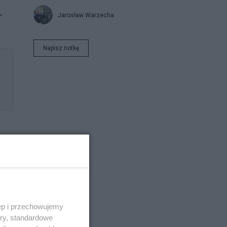
–
Jarosław Warzecha
Napisz notkę
ęp i przechowujemy
ory, standardowe