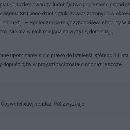
ypłatę odszkodowań za ludobójstwo popełnione ponad s
zwrócenia Sri Lance dzieł sztuki zawłaszczonych w okres
ne Indonezji. – Społeczność międzynarodowa chce, by w 
em. Nie ma w nich miejsca na wyzysk, dominację,
enne upominamy się o prawo do istnienia, którego 84 lata
opuścić, by w przyszłości zostało ono raz jeszcze
ji Obywatelskiej sondaż. PiS zwyżkuje