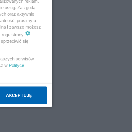
alizowanych reklam,
ie usług. Za zgodą
ych oraz aktywnie
watność, prosimy o
wolna i zawsze możesz
m rogu strony
.
sprzeciwić się
m
 naszych serwisów
esz w
Polityce
AKCEPTUJĘ