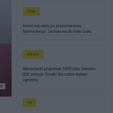
Rosja
Kreml wściekły po przemówieniu
Nawrockiego. Zacharowa dostała szału
800 plus
Morawiecki proponuje 3600 plus zamiast
800 złotych. Środki dla rodzin byłyby
ogromne
92
PiS