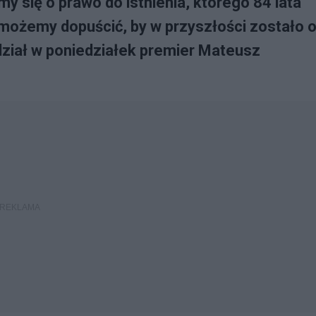
 się o prawo do istnienia, którego 84 lata
ożemy dopuścić, by w przyszłości zostało 
dział w poniedziałek premier Mateusz