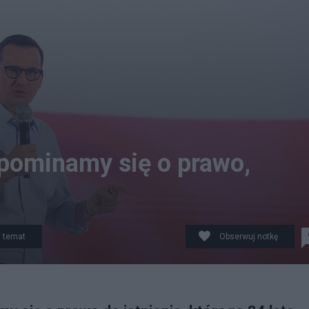
Upominamy się o prawo,
 temat
Obserwuj notkę
eissner