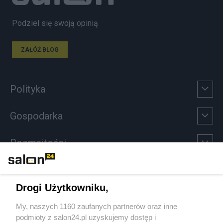
Podziel się swoją opinią
ZAŁÓŻ BLOG
Polityka
Gospodarka
Rozmaitości
Technologie
Drogi Użytkowniku,
Sport
My, naszych 1160 zaufanych partnerów oraz inne
podmioty z salon24.pl uzyskujemy dostęp i