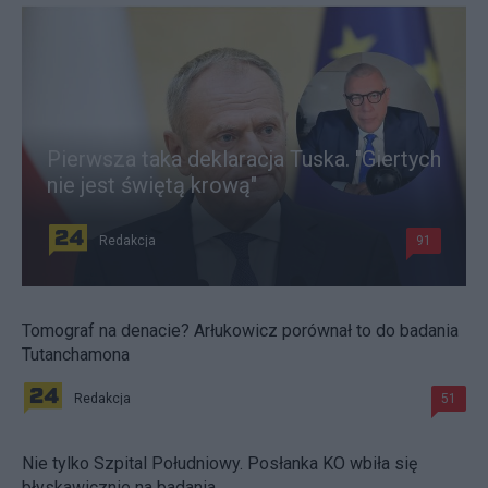
Pierwsza taka deklaracja Tuska. "Giertych
nie jest świętą krową"
Redakcja
91
Tomograf na denacie? Arłukowicz porównał to do badania
Tutanchamona
Redakcja
51
Nie tylko Szpital Południowy. Posłanka KO wbiła się
błyskawicznie na badania