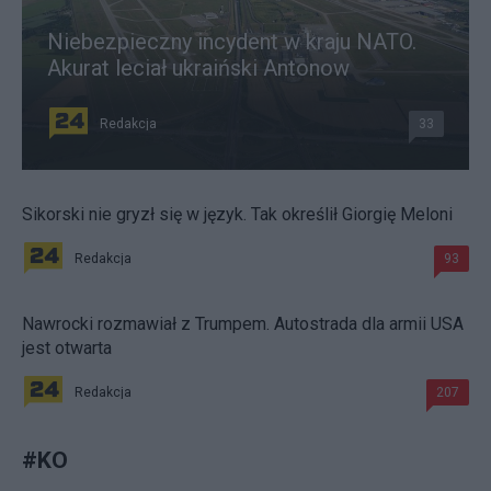
Niebezpieczny incydent w kraju NATO.
Akurat leciał ukraiński Antonow
Redakcja
33
Sikorski nie gryzł się w język. Tak określił Giorgię Meloni
Redakcja
93
Nawrocki rozmawiał z Trumpem. Autostrada dla armii USA
jest otwarta
Redakcja
207
#
KO