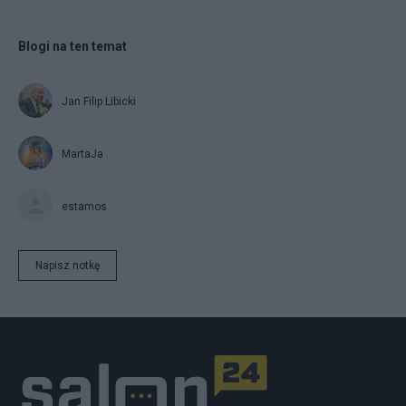
Blogi na ten temat
Jan Filip Libicki
MartaJa
estamos
Napisz notkę