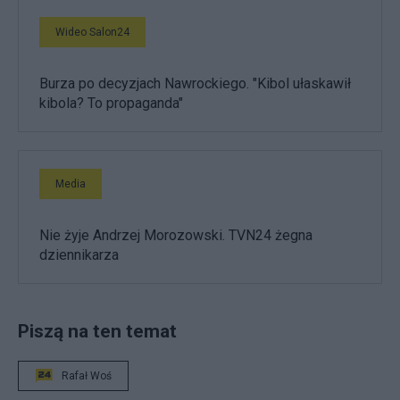
Wideo Salon24
Burza po decyzjach Nawrockiego. "Kibol ułaskawił
kibola? To propaganda"
Media
Nie żyje Andrzej Morozowski. TVN24 żegna
dziennikarza
Piszą na ten temat
Rafał Woś