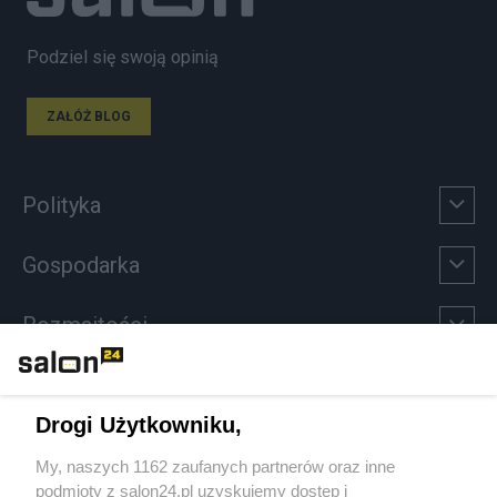
Podziel się swoją opinią
ZAŁÓŻ BLOG
Polityka
Gospodarka
Rozmaitości
Technologie
Drogi Użytkowniku,
Sport
My, naszych 1162 zaufanych partnerów oraz inne
podmioty z salon24.pl uzyskujemy dostęp i