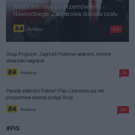
Kreml wściekły po przemówieniu
Nawrockiego. Zacharowa dostała szału
Redakcja
212
Drugi Prigożyn. Zagroził Putinowi atakiem, miliony
obejrzało nagranie
Redakcja
78
Parada słabości Putina? Plac Czerwony już nie
przypomina dawnej potęgi Rosji
Redakcja
206
#
PiS