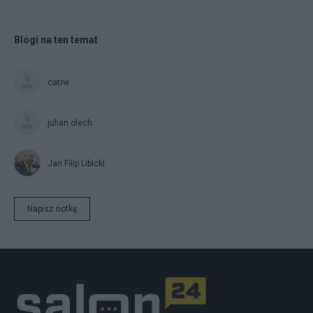
Blogi na ten temat
catrw
julian olech
Jan Filip Libicki
Napisz notkę