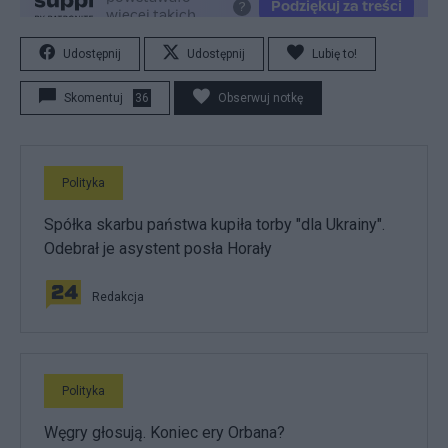
Udostępnij
Udostępnij
Lubię to!
Skomentuj
36
Obserwuj notkę
Polityka
Spółka skarbu państwa kupiła torby "dla Ukrainy".
Odebrał je asystent posła Horały
Redakcja
Polityka
Węgry głosują. Koniec ery Orbana?