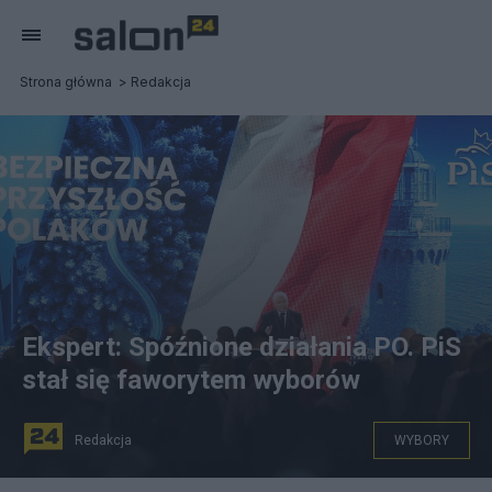
Strona główna
Redakcja
Ekspert: Spóźnione działania PO. PiS
stał się faworytem wyborów
Redakcja
WYBORY
Sobota jest dniem konwencji największych partii Fot.