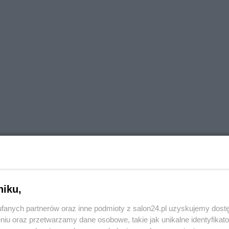
niku,
fanych partnerów oraz inne podmioty z salon24.pl uzyskujemy dost
niu oraz przetwarzamy dane osobowe, takie jak unikalne identyfikat