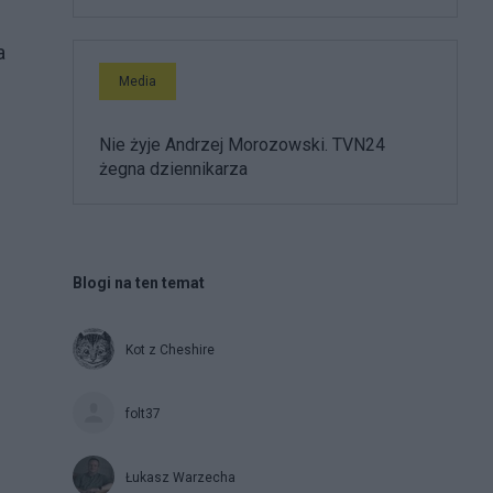
a
Media
Nie żyje Andrzej Morozowski. TVN24
żegna dziennikarza
Blogi na ten temat
Kot z Cheshire
folt37
Łukasz Warzecha