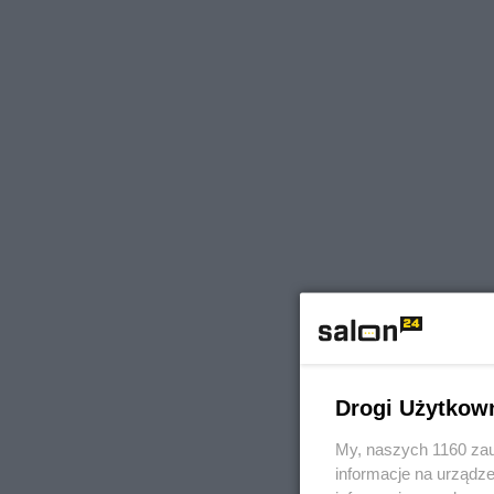
Drogi Użytkow
My, naszych 1160 zau
informacje na urządze