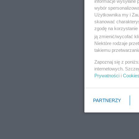
informacje wysyłane 
wybór spersonalizowan
Użytkownika my i Zau
skanować charakterys
zgodę na korzystanie 
ją zmienić/wycofać kl
Niektóre rodzaje prz
takiemu przetwarzaniu
Zapoznaj się z poniż
internetowych. Szcze
Prywatności
i
Cookie
PARTNERZY