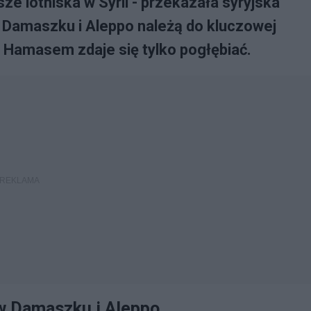
ze lotniska w Syrii - przekazała syryjska
 Damaszku i Aleppo należą do kluczowej
 z Hamasem zdaje się tylko pogłębiać.
 w Damaszku i Aleppo