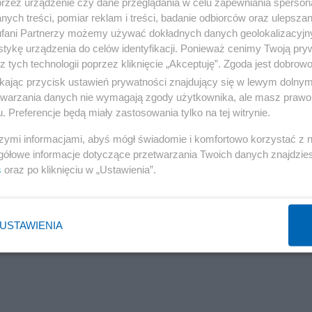
przez urządzenie czy dane przeglądania w celu zapewniania sperson
ych treści, pomiar reklam i treści, badanie odbiorców oraz ulepszan
fani Partnerzy możemy używać dokładnych danych geolokalizacyjn
tykę urządzenia do celów identyfikacji. Ponieważ cenimy Twoją pry
z tych technologii poprzez kliknięcie „Akceptuję”. Zgoda jest dobro
ikając przycisk ustawień prywatności znajdujący się w lewym dolny
etwarzania danych nie wymagają zgody użytkownika, ale masz prawo 
. Preferencje będą miały zastosowania tylko na tej witrynie.
szymi informacjami, abyś mógł świadomie i komfortowo korzystać z
gółowe informacje dotyczące przetwarzania Twoich danych znajdzi
s
oraz po kliknięciu w „Ustawienia”.
USTAWIENIA