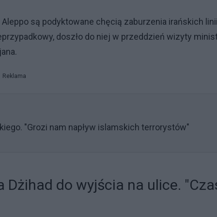
i Aleppo są podyktowane chęcią zaburzenia irańskich lini
przypadkowy, doszło do niej w przeddzień wizyty minis
jana.
Reklama
iego. "Grozi nam napływ islamskich terrorystów"
żihad do wyjścia na ulice. "Cza