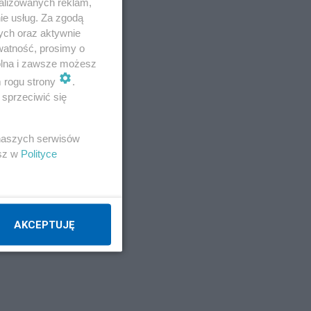
alizowanych reklam,
ie usług. Za zgodą
ych oraz aktywnie
watność, prosimy o
wolna i zawsze możesz
m rogu strony
.
sprzeciwić się
 naszych serwisów
esz w
Polityce
AKCEPTUJĘ