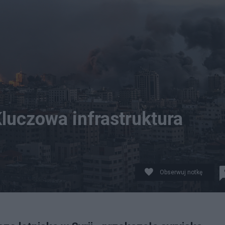
Kluczowa infrastruktura
Obserwuj notkę
HAMMED SABER Dostawca: PAP/EPA.