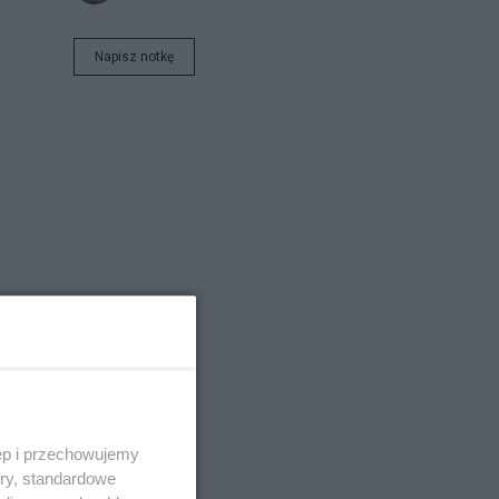
Napisz notkę
ęp i przechowujemy
ory, standardowe