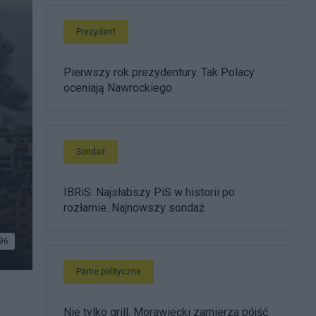
Prezydent
Pierwszy rok prezydentury. Tak Polacy
oceniają Nawrockiego
Sondaż
IBRiS: Najsłabszy PiS w historii po
rozłamie. Najnowszy sondaż
96
Partie polityczne
Nie tylko grill. Morawiecki zamierza pójść