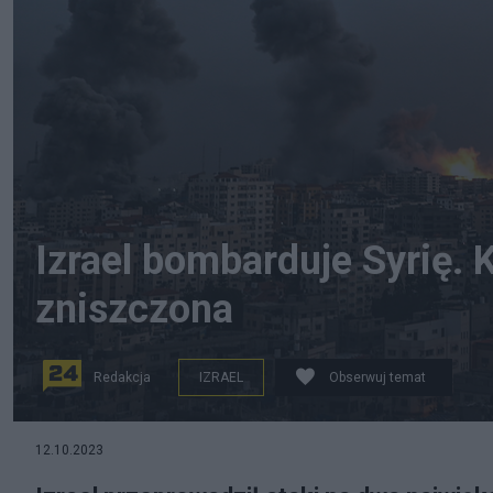
Izrael bombarduje Syrię. 
zniszczona
Redakcja
IZRAEL
Obserwuj temat
na zdjęciu: Bombardowana strefa Gazy. fot. EPA/MO
12.10.2023