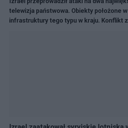
Izrael przeprowadził ataki na dwa najwięks
telewizja państwowa. Obiekty położone w
infrastruktury tego typu w kraju. Konflikt
Izrael zaatakował syryjskie lotniska