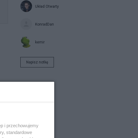
Układ Otwarty
KonradDan
kemir
Napisz notkę
by
ęp i przechowujemy
ory, standardowe