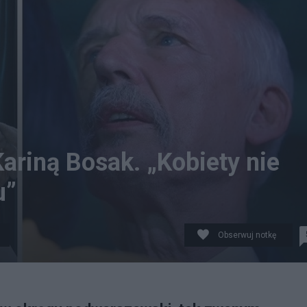
ariną Bosak. „Kobiety nie
u”
Obserwuj notkę
PAP/Przemysław Piątkowski / PAP