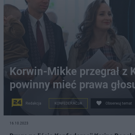
Korwin-Mikke przegrał z K
powinny mieć prawa głos
Redakcja
KONFEDERACJA
Obserwuj temat
Karina i Krzysztof Bosak, Janusz Korwin-Mikke. Fot. 
16.10.2023