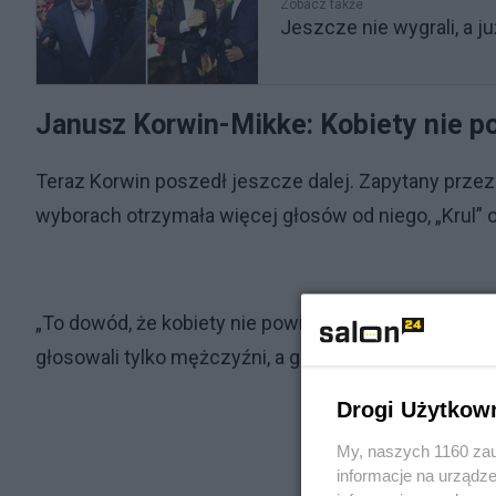
Zobacz także
Jeszcze nie wygrali, a j
Janusz Korwin-Mikke: Kobiety nie p
Teraz Korwin poszedł jeszcze dalej. Zapytany przez 
wyborach otrzymała więcej głosów od niego, „Krul” 
„To dowód, że kobiety nie powinny mieć prawa głosu
głosowali tylko mężczyźni, a gdyby kobiety - w żadn
Drogi Użytkow
My, naszych 1160 zau
informacje na urządze