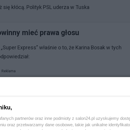
uż się kłócą. Polityk PSL uderza w Tuska
owinny mieć prawa głosu
„Super Express” właśnie o to, że Karina Bosak w tych
odpowiedział:
Reklama
. Niech Pan przejrzy wyniki w USA - Trump wygrałby, gdy
ym!”.
niku,
fanych partnerów oraz inne podmioty z salon24.pl uzyskujemy dost
niu oraz przetwarzamy dane osobowe, takie jak unikalne identyfikat