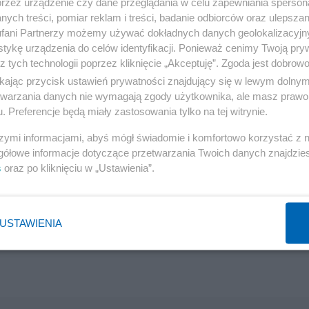
przez urządzenie czy dane przeglądania w celu zapewniania sperson
ych treści, pomiar reklam i treści, badanie odbiorców oraz ulepszan
fani Partnerzy możemy używać dokładnych danych geolokalizacyjn
tykę urządzenia do celów identyfikacji. Ponieważ cenimy Twoją pry
z tych technologii poprzez kliknięcie „Akceptuję”. Zgoda jest dobro
ikając przycisk ustawień prywatności znajdujący się w lewym dolny
etwarzania danych nie wymagają zgody użytkownika, ale masz prawo 
. Preferencje będą miały zastosowania tylko na tej witrynie.
szymi informacjami, abyś mógł świadomie i komfortowo korzystać z
gółowe informacje dotyczące przetwarzania Twoich danych znajdzi
s
oraz po kliknięciu w „Ustawienia”.
USTAWIENIA