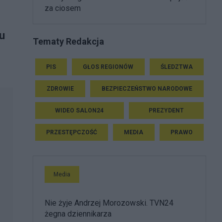
za ciosem
u
Tematy Redakcja
PIS
GŁOS REGIONÓW
ŚLEDZTWA
ZDROWIE
BEZPIECZEŃSTWO NARODOWE
WIDEO SALON24
PREZYDENT
PRZESTĘPCZOŚĆ
MEDIA
PRAWO
Media
Nie żyje Andrzej Morozowski. TVN24
żegna dziennikarza