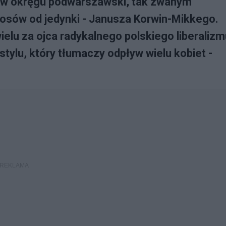
ak w okręgu podwarszawski, tak zwanym
łosów od jedynki - Janusza Korwin-Mikkego.
ielu za ojca radykalnego polskiego liberalizm
ylu, który tłumaczy odpływ wielu kobiet -