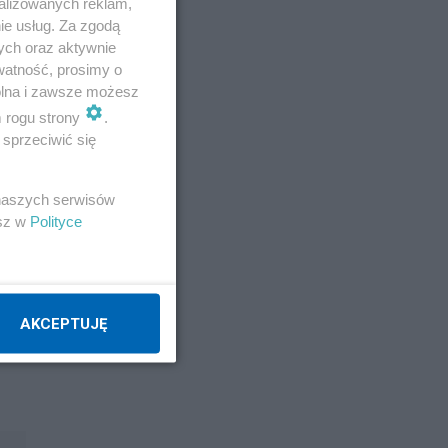
alizowanych reklam,
ie usług. Za zgodą
ych oraz aktywnie
watność, prosimy o
wolna i zawsze możesz
m rogu strony
.
sprzeciwić się
 naszych serwisów
esz w
Polityce
AKCEPTUJĘ