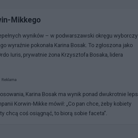
win-Mikkego
 niepełnych wyników – w podwarszawski okręgu wyborcz
kego wyraźnie pokonała Karina Bosak. To zgłoszona jako
rdo Iuris, prywatnie żona Krzysztofa Bosaka, lidera
Reklama
osowania, Karina Bosak ma wynik ponad dwukrotnie lep
mpanii Korwin-Mikke mówił: „Co pan chce, żeby kobiety
iety chcą coś osiągnąć, to biorą sobie faceta”.