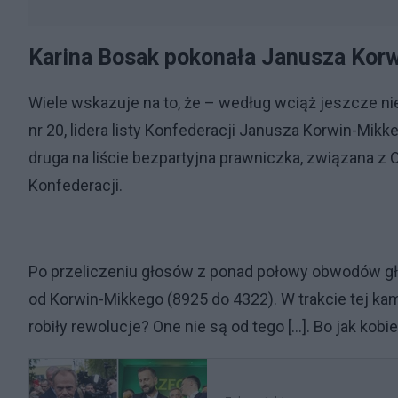
Karina Bosak pokonała Janusza Kor
Wiele wskazuje na to, że – według wciąż jeszcze
nr 20, lidera listy Konfederacji Janusza Korwin-Mik
druga na liście bezpartyjna prawniczka, związana z O
Konfederacji.
Po przeliczeniu głosów z ponad połowy obwodów gł
od Korwin-Mikkego (8925 do 4322). W trakcie tej ka
robiły rewolucje? One nie są od tego [...]. Bo jak kob