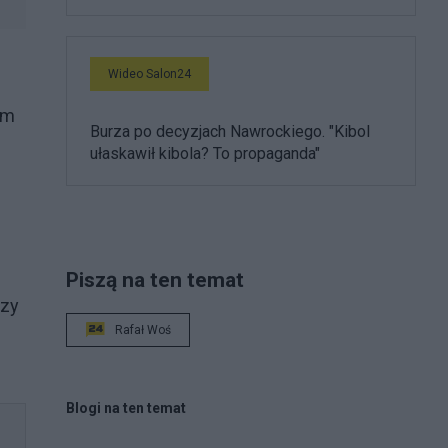
Wideo Salon24
ym
Burza po decyzjach Nawrockiego. "Kibol
ułaskawił kibola? To propaganda"
Piszą na ten temat
szy
Rafał Woś
Blogi na ten temat