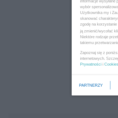
informacje wysyłane 
wybór spersonalizowan
Użytkownika my i Zau
skanować charakterys
zgodę na korzystanie 
ją zmienić/wycofać kl
Niektóre rodzaje prz
takiemu przetwarzaniu
Zapoznaj się z poniż
internetowych. Szcze
Prywatności
i
Cookie
PARTNERZY