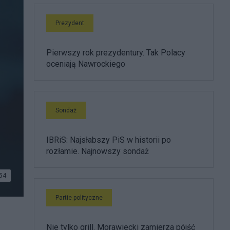
Prezydent
Pierwszy rok prezydentury. Tak Polacy
oceniają Nawrockiego
Sondaż
IBRiS: Najsłabszy PiS w historii po
rozłamie. Najnowszy sondaż
54
Partie polityczne
Nie tylko grill. Morawiecki zamierza pójść