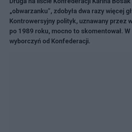
Druga na liście Konfederacji Karina Bos
„obwarzanku”, zdobyła dwa razy więcej g
Kontrowersyjny polityk, uznawany przez w
po 1989 roku, mocno to skomentował. W st
wyborczyń od Konfederacji.