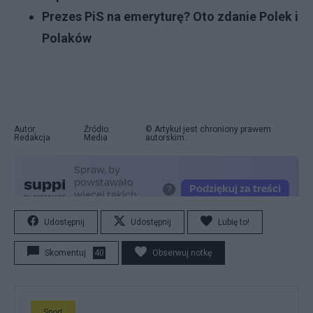
Prezes PiS na emeryturę? Oto zdanie Polek i
Polaków
Autor:
Źródło:
© Artykuł jest chroniony prawem
Redakcja
Media
autorskim.
Udostępnij
Udostępnij
Lubię to!
Skomentuj
40
Obserwuj notkę
Sport