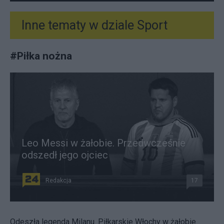
Inne tematy w dziale
Sport
#
Piłka nożna
Leo Messi w żałobie. Przedwcześnie
odszedł jego ojciec
Redakcja
17
Odeszła legenda Milanu. Piłkarskie Włochy w żałobie