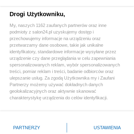
Technologie
Drogi Użytkowniku,
Sport
My, naszych 1162 zaufanych partnerów oraz inne
podmioty z salon24.pl uzyskujemy dostęp i
Społeczeństwo
przechowujemy informacje na urządzeniu oraz
przetwarzamy dane osobowe, takie jak unikalne
Kultura
identyfikatory, standardowe informacje wysyłane przez
urządzenie czy dane przeglądania w celu zapewniania
spersonalizowanych reklam, wybór spersonalizowanych
treści, pomiar reklam i treści, badanie odbiorców oraz
ulepszanie usług. Za zgodą Użytkownika my i Zaufani
X
Facebook
Instagram
Youtube
Partnerzy możemy używać dokładnych danych
geolokalizacyjnych oraz aktywnie skanować
charakterystykę urządzenia do celów identyfikacji.
Web Content Media sp. z o. o. © 2022
Ponieważ cenimy Twoją prywatność, prosimy o zgodę na
korzystanie z tych technologii poprzez kliknięcie
„Akceptuję”. Zgoda jest dobrowolna i zawsze możesz ją
Pomoc
O nas
Praca
Reklama
Kontakt
zmienić/wycofać klikając przycisk ustawień prywatności
PARTNERZY
USTAWIENIA
znajdujący się w lewym dolnym rogu strony
. Niektóre