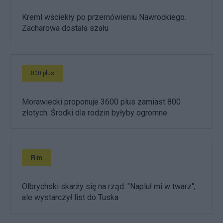
Kreml wściekły po przemówieniu Nawrockiego.
Zacharowa dostała szału
800 plus
Morawiecki proponuje 3600 plus zamiast 800
złotych. Środki dla rodzin byłyby ogromne
Film
Olbrychski skarży się na rząd. "Napluł mi w twarz",
ale wystarczył list do Tuska