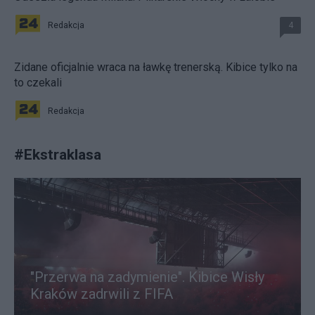
Redakcja
4
Zidane oficjalnie wraca na ławkę trenerską. Kibice tylko na
to czekali
Redakcja
#
Ekstraklasa
"Przerwa na zadymienie". Kibice Wisły
Kraków zadrwili z FIFA