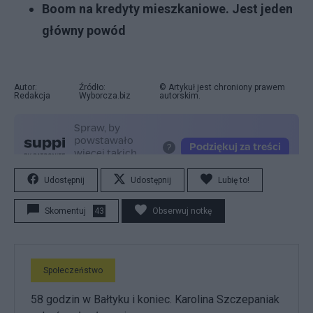
Boom na kredyty mieszkaniowe. Jest jeden
główny powód
Autor:
Źródło:
© Artykuł jest chroniony prawem
Redakcja
Wyborcza.biz
autorskim.
Udostępnij
Udostępnij
Lubię to!
Skomentuj
43
Obserwuj notkę
Społeczeństwo
58 godzin w Bałtyku i koniec. Karolina Szczepaniak