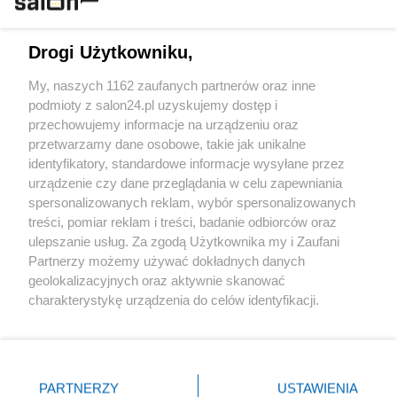
Technologie
Drogi Użytkowniku,
Sport
My, naszych 1162 zaufanych partnerów oraz inne
podmioty z salon24.pl uzyskujemy dostęp i
Społeczeństwo
przechowujemy informacje na urządzeniu oraz
przetwarzamy dane osobowe, takie jak unikalne
Kultura
identyfikatory, standardowe informacje wysyłane przez
urządzenie czy dane przeglądania w celu zapewniania
spersonalizowanych reklam, wybór spersonalizowanych
treści, pomiar reklam i treści, badanie odbiorców oraz
ulepszanie usług. Za zgodą Użytkownika my i Zaufani
X
Facebook
Instagram
Youtube
Partnerzy możemy używać dokładnych danych
geolokalizacyjnych oraz aktywnie skanować
charakterystykę urządzenia do celów identyfikacji.
Web Content Media sp. z o. o. © 2022
Ponieważ cenimy Twoją prywatność, prosimy o zgodę na
korzystanie z tych technologii poprzez kliknięcie
„Akceptuję”. Zgoda jest dobrowolna i zawsze możesz ją
Pomoc
O nas
Praca
Reklama
Kontakt
zmienić/wycofać klikając przycisk ustawień prywatności
PARTNERZY
USTAWIENIA