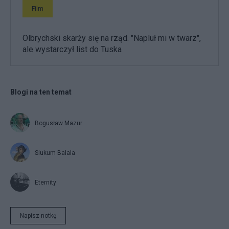
Film
Olbrychski skarży się na rząd. "Napluł mi w twarz",
ale wystarczył list do Tuska
Blogi na ten temat
Bogusław Mazur
Siukum Balala
Eternity
Napisz notkę