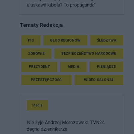
ułaskawił kibola? To propaganda"
Tematy Redakcja
PIS
GŁOS REGIONÓW
ŚLEDZTWA
ZDROWIE
BEZPIECZEŃSTWO NARODOWE
PREZYDENT
MEDIA
PIENIĄDZE
PRZESTĘPCZOŚĆ
WIDEO SALON24
Media
Nie żyje Andrzej Morozowski. TVN24
żegna dziennikarza