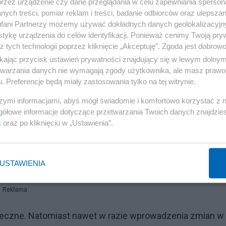
przez urządzenie czy dane przeglądania w celu zapewniania sperson
ych treści, pomiar reklam i treści, badanie odbiorców oraz ulepszan
nego państwa mogą się pojawić?
fani Partnerzy możemy używać dokładnych danych geolokalizacyjn
tykę urządzenia do celów identyfikacji. Ponieważ cenimy Twoją pry
est centralizacja, tylko kto tę centralizację robi. A tu
z tych technologii poprzez kliknięcie „Akceptuję”. Zgoda jest dobro
ią władzę biurokratów europejskich. Wiemy, że jest to
ikając przycisk ustawień prywatności znajdujący się w lewym dolny
etwarzania danych nie wymagają zgody użytkownika, ale masz prawo 
ości. To nie jest nawet biurokracja w stylu pruskim, ale
. Preferencje będą miały zastosowania tylko na tej witrynie.
rzeczywistości.
szymi informacjami, abyś mógł świadomie i komfortowo korzystać z
gółowe informacje dotyczące przetwarzania Twoich danych znajdzi
s
oraz po kliknięciu w „Ustawienia”.
tku zapłacisz. Niebezpieczne zapisy w unijnych traktata
USTAWIENIA
Reklama
pieczne. Natomiast nawet w razie wprowadzenia zmian w