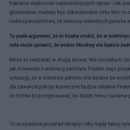
traktacie większość najważniejszych spraw i tak zo
głosowania, miałoby być zlikwidowane veto. No i tu oc
niebezpieczeństwa, że interesy niektórych państw m
Tu pada argument, że to trzeba zrobić, bo w niektóry
veta może sprawić, że wobec Moskwy nie będzie ża
Może to zadziałać w drugą stronę. Nie chciałbym, że
jak mówienie o anihilacji państwa. Podam więc przy
sytuację, że w interesie państw Unii będzie za wszel
dla zawarcia pokoju konieczne będzie oddanie Fede
że trzeba to przegłosować, bo dzięki temu nastanie pok
To oczywiście przykład skrajny i oby nigdy takiej syt