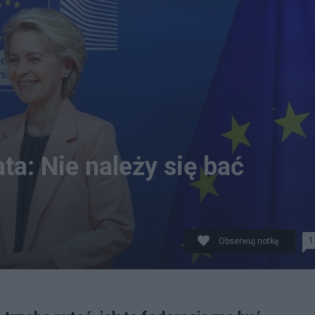
a: Nie należy się bać
1
Obserwuj notkę
opie były respektowane. Fot. PAP/OLIVIER HOSLET