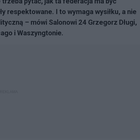
le trzeba pytać, jak ta federacja ma być
ły respektowane. I to wymaga wysiłku, a nie
lityczną – mówi Salonowi 24 Grzegorz Długi,
cago i Waszyngtonie.