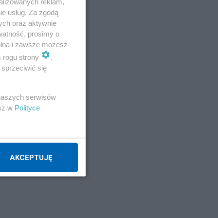
alizowanych reklam,
ie usług. Za zgodą
ych oraz aktywnie
watność, prosimy o
wolna i zawsze możesz
m rogu strony
.
sprzeciwić się
 naszych serwisów
esz w
Polityce
ch
AKCEPTUJĘ