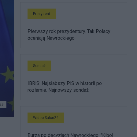
Prezydent
Pierwszy rok prezydentury. Tak Polacy
oceniają Nawrockiego
Sondaż
IBRiS: Najsłabszy PiS w historii po
rozłamie. Najnowszy sondaż
29
Wideo Salon24
Burza po decyzjach Nawrockiego. "Kibol