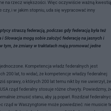
ne na rzecz większości. Więc oczywiście ważną kwesti
e czy, i w jakim stopniu, uda się wypracować inny
ycy straszą federacją, podczas gdy federacją była też
i Słowacja mogą sobie założyć federację na jasnych i
 w tym, że zmiany w traktatach mają promować jedne
Zjednoczone. Kompetencja władz federalnych jest
ych 200 lat, to widać, że kompetencje władzy federalnej
iś sprawy, o których 200 lat temu nikt by nie uwierzył, ż
SA rząd federalny stosuje różne chwyty. Powiedzmy, ż
malnie zmusić stanu, aby ją poparł. Rozdział federalny
Więc rząd w Waszyngtonie może powiedzieć: nie musicie 