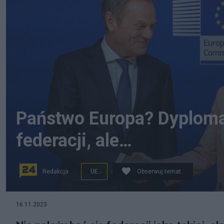
Państwo Europa? Dyplomat
federacji, ale…
Redakcja
UE
Obserwuj temat
Trzeba żądać, by nasze prawa w sfederalizowanej Eur
16.11.2023