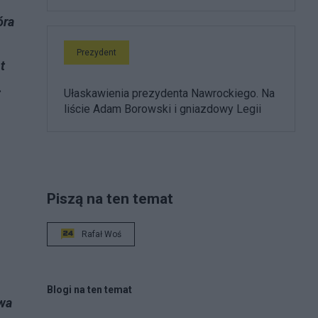
óra
Prezydent
t
.
Ułaskawienia prezydenta Nawrockiego. Na
liście Adam Borowski i gniazdowy Legii
Piszą na ten temat
Rafał Woś
Blogi na ten temat
twa