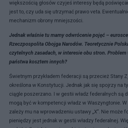
większością głosów czyjeś interesy będą poświęca
jest to, czy uda się utrzymać prawo veta. Ewentualni
mechanizm obrony mniejszości.
Jednak właśnie tu mamy odwrócenie pojęć – euroscept
Rzeczpospolita Obojga Narodów. Teoretycznie Polska 
czytelnych zasadach, w interesie obu stron. Problem
państwa kosztem innych?
Świetnym przykładem federacji są przecież Stany 
określona w Konstytucji. Jednak jak się spojrzy na t
ciągle poszerzano. I w gestii władz federalnych są dz
mogą być w kompetencji władz w Waszyngtonie. W U
zależy mu na wprowadzeniu ustawy „X”. Nie może for
pieniędzy jest jednak w gestii władzy federalnej. 