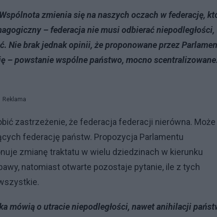
e Wspólnota zmienia się na naszych oczach w federację, kt
agogiczny – federacja nie musi odbierać niepodległości,
ć. Nie brak jednak opinii, że proponowane przez Parlamen
cję – powstanie wspólne państwo, mocno scentralizowane
Reklama
bić zastrzeżenie, że federacja federacji nierówna. Może
ących federację państw. Propozycja Parlamentu
onuje zmianę traktatu w wielu dziedzinach w kierunku
wy, natomiast otwarte pozostaje pytanie, ile z tych
wszystkie.
a mówią o utracie niepodległości, nawet anihilacji pańs