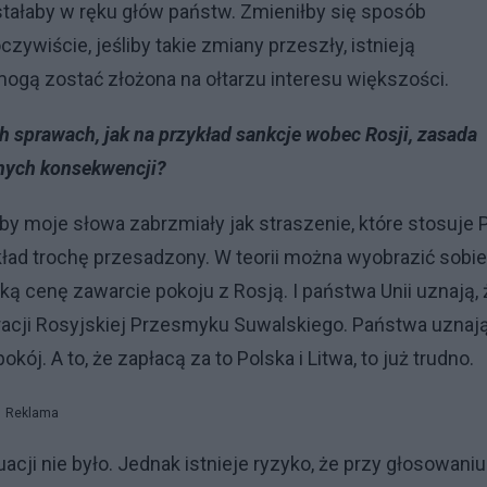
stałaby w ręku głów państw. Zmieniłby się sposób
zywiście, jeśliby takie zmiany przeszły, istnieją
ogą zostać złożona na ołtarzu interesu większości.
ch sprawach, jak na przykład sankcje wobec Rosji, zasada
dnych konsekwencji?
by moje słowa zabrzmiały jak straszenie, które stosuje P
kład trochę przesadzony. W teorii można wyobrazić sobie
ką cenę zawarcie pokoju z Rosją. I państwa Unii uznają, 
racji Rosyjskiej Przesmyku Suwalskiego. Państwa uznają
ój. A to, że zapłacą za to Polska i Litwa, to już trudno.
Reklama
uacji nie było. Jednak istnieje ryzyko, że przy głosowaniu