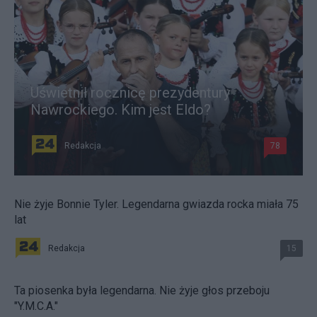
Uświetnił rocznicę prezydentury
Nawrockiego. Kim jest Eldo?
Redakcja
78
Nie żyje Bonnie Tyler. Legendarna gwiazda rocka miała 75
lat
Redakcja
15
Ta piosenka była legendarna. Nie żyje głos przeboju
"Y.M.C.A."