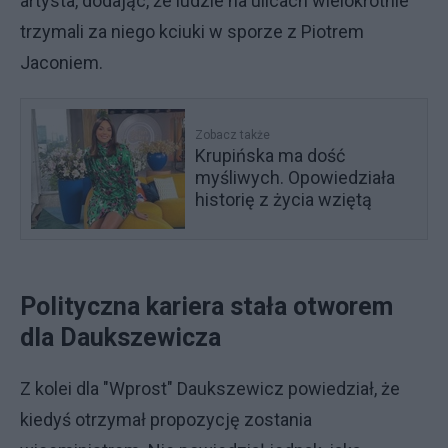
artysta, dodając, że ludzie na ulicach wielokrotnie
trzymali za niego kciuki w sporze z Piotrem
Jaconiem.
Zobacz także
Krupińska ma dość
myśliwych. Opowiedziała
historię z życia wziętą
Polityczna kariera stała otworem
dla Daukszewicza
Z kolei dla "Wprost" Daukszewicz powiedział, że
kiedyś otrzymał propozycję zostania