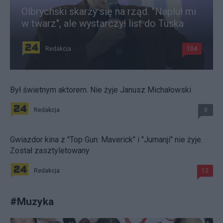
Olbrychski skarży się na rząd. "Napluł mi
w twarz", ale wystarczył list do Tuska
Redakcja
104
Był świetnym aktorem. Nie żyje Janusz Michałowski
Redakcja
8
Gwiazdor kina z "Top Gun: Maverick" i "Jumanji" nie żyje.
Został zasztyletowany
Redakcja
12
#
Muzyka