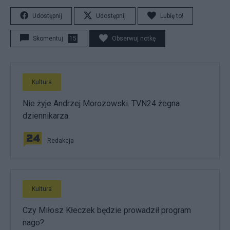
Udostępnij
Udostępnij
Lubię to!
Skomentuj
15
Obserwuj notkę
Kultura
Nie żyje Andrzej Morozowski. TVN24 żegna
dziennikarza
Redakcja
Kultura
Czy Miłosz Kłeczek będzie prowadził program
nago?