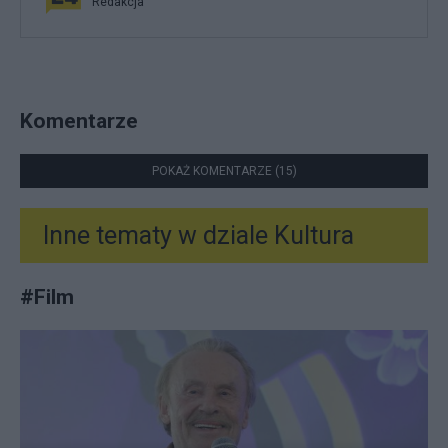
Redakcja
Komentarze
POKAŻ KOMENTARZE (15)
Inne tematy w dziale
Kultura
#
Film