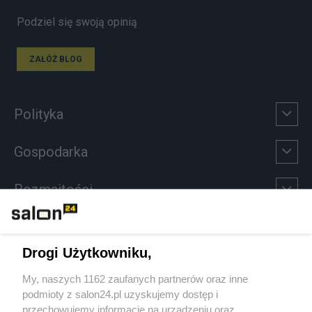
Podziel się swoją opinią
ZAŁÓŻ BLOG
Polityka
Gospodarka
Rozmaitości
Technologie
Drogi Użytkowniku,
Sport
My, naszych 1162 zaufanych partnerów oraz inne
podmioty z salon24.pl uzyskujemy dostęp i
Społeczeństwo
przechowujemy informacje na urządzeniu oraz