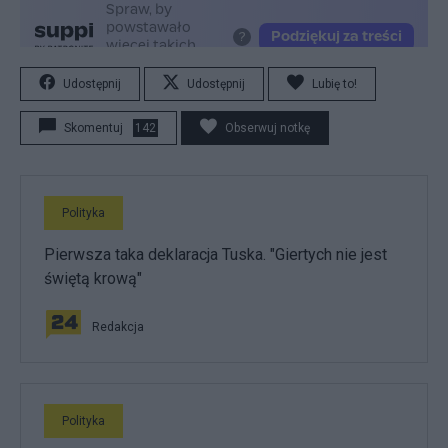
Udostępnij
Udostępnij
Lubię to!
Skomentuj
142
Obserwuj notkę
Polityka
Pierwsza taka deklaracja Tuska. "Giertych nie jest
świętą krową"
Redakcja
Polityka