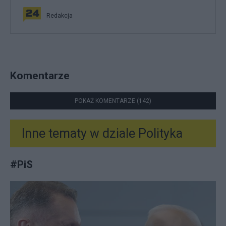
Redakcja
Komentarze
POKAŻ KOMENTARZE (142)
Inne tematy w dziale
Polityka
#
PiS