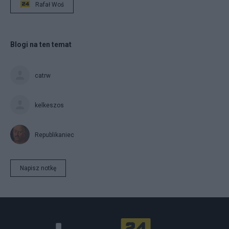
Rafał Woś
Blogi na ten temat
catrw
kelkeszos
Republikaniec
Napisz notkę