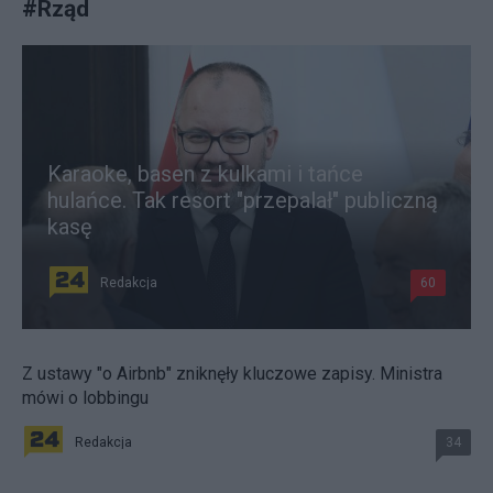
#
Rząd
Karaoke, basen z kulkami i tańce
hulańce. Tak resort "przepalał" publiczną
kasę
Redakcja
60
Z ustawy "o Airbnb" zniknęły kluczowe zapisy. Ministra
mówi o lobbingu
Redakcja
34