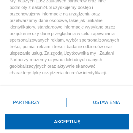
My, naszych 1162 zaufanych partnerów oraz inne
podmioty z salon24.pl uzyskujemy dostęp i
Społeczeństwo
przechowujemy informacje na urządzeniu oraz
przetwarzamy dane osobowe, takie jak unikalne
Kultura
identyfikatory, standardowe informacje wysyłane przez
urządzenie czy dane przeglądania w celu zapewniania
spersonalizowanych reklam, wybór spersonalizowanych
treści, pomiar reklam i treści, badanie odbiorców oraz
ulepszanie usług. Za zgodą Użytkownika my i Zaufani
X
Facebook
Instagram
Youtube
Partnerzy możemy używać dokładnych danych
geolokalizacyjnych oraz aktywnie skanować
charakterystykę urządzenia do celów identyfikacji.
Web Content Media sp. z o. o. © 2022
Ponieważ cenimy Twoją prywatność, prosimy o zgodę na
korzystanie z tych technologii poprzez kliknięcie
„Akceptuję”. Zgoda jest dobrowolna i zawsze możesz ją
Pomoc
O nas
Praca
Reklama
Kontakt
zmienić/wycofać klikając przycisk ustawień prywatności
PARTNERZY
USTAWIENIA
znajdujący się w lewym dolnym rogu strony
. Niektóre
rodzaje przetwarzania danych nie wymagają zgody
użytkownika, ale masz prawo sprzeciwić się takiemu
AKCEPTUJĘ
przetwarzaniu. Preferencje będą miały zastosowania tylko
Technologię dostarcza:
W3media.pl
na tej witrynie.