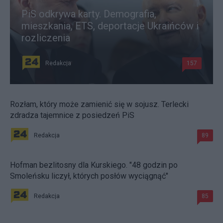
PiS odkrywa karty. Demografia,
mieszkania, ETS, deportacje Ukraińców i
rozliczenia
Redakcja
157
Rozłam, który może zamienić się w sojusz. Terlecki
zdradza tajemnice z posiedzeń PiS
Redakcja
89
Hofman bezlitosny dla Kurskiego. "48 godzin po
Smoleńsku liczył, których posłów wyciągnąć"
Redakcja
85