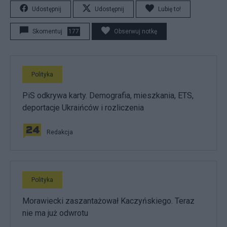
Udostępnij
Udostępnij
Lubię to!
Skomentuj
177
Obserwuj notkę
Polityka
PiS odkrywa karty. Demografia, mieszkania, ETS,
deportacje Ukraińców i rozliczenia
Redakcja
Polityka
Morawiecki zaszantażował Kaczyńskiego. Teraz
nie ma już odwrotu