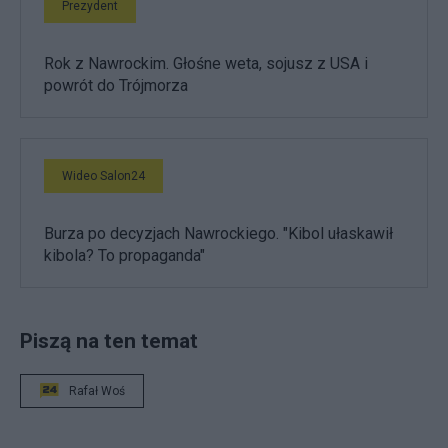
Prezydent
Rok z Nawrockim. Głośne weta, sojusz z USA i
powrót do Trójmorza
Wideo Salon24
Burza po decyzjach Nawrockiego. "Kibol ułaskawił
kibola? To propaganda"
Piszą na ten temat
Rafał Woś