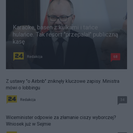
Karaoke, basen z kulkami i tańce
hulańce. Tak resort "przepalał" publiczną
kasę
Redakcja
68
Z ustawy "o Airbnb" zniknęły kluczowe zapisy. Ministra
mówi o lobbingu
Redakcja
34
Wiceminister odpowie za złamanie ciszy wyborczej?
Wniosek już w Sejmie