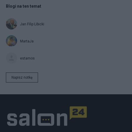
Blogi na ten temat
Jan Filip Libicki
MartaJa
estamos
Napisz notkę