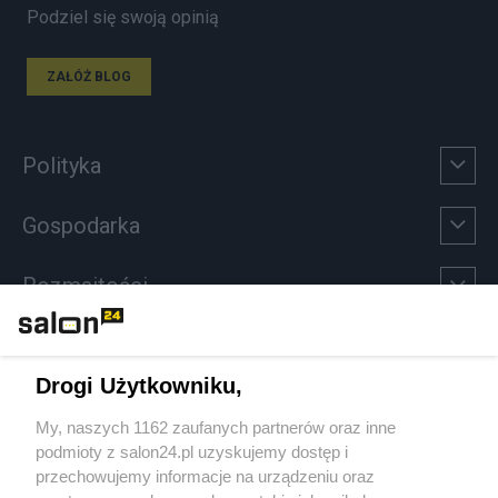
Podziel się swoją opinią
ZAŁÓŻ BLOG
Polityka
Gospodarka
Rozmaitości
Technologie
Drogi Użytkowniku,
Sport
My, naszych 1162 zaufanych partnerów oraz inne
podmioty z salon24.pl uzyskujemy dostęp i
Społeczeństwo
przechowujemy informacje na urządzeniu oraz