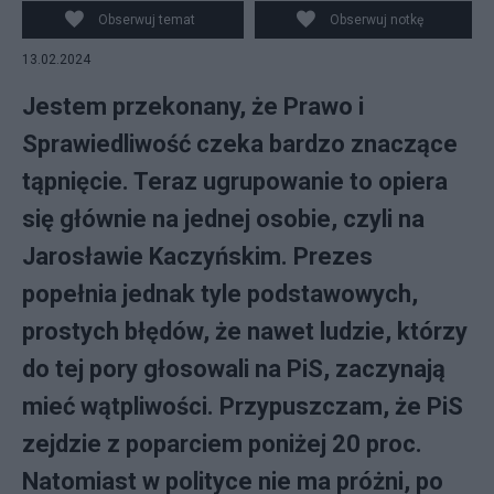
nasz rozmówca Fot. PAP/Marcin Obara
Obserwuj temat
Obserwuj notkę
13.02.2024
Jestem przekonany, że Prawo i
Sprawiedliwość czeka bardzo znaczące
tąpnięcie. Teraz ugrupowanie to opiera
się głównie na jednej osobie, czyli na
Jarosławie Kaczyńskim. Prezes
popełnia jednak tyle podstawowych,
prostych błędów, że nawet ludzie, którzy
do tej pory głosowali na PiS, zaczynają
mieć wątpliwości. Przypuszczam, że PiS
zejdzie z poparciem poniżej 20 proc.
Natomiast w polityce nie ma próżni, po