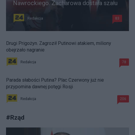
Nawrockiego. Zacharowa dostała szału
Redakcja
83
Drugi Prigożyn. Zagroził Putinowi atakiem, miliony
obejrzało nagranie
Redakcja
78
Parada słabości Putina? Plac Czerwony już nie
przypomina dawnej potęgi Rosji
Redakcja
206
#
Rząd