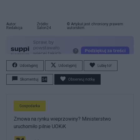
Autor:
Źródło:
© Artykuł jest chroniony prawem
Redakcja
Salon24
autorskim.
Udostępnij
Udostępnij
Lubię to!
Skomentuj
54
Obserwuj notkę
Gospodarka
Zmowa na rynku wieprzowiny? Ministerstwo
uruchomiło pilnie UOKiK