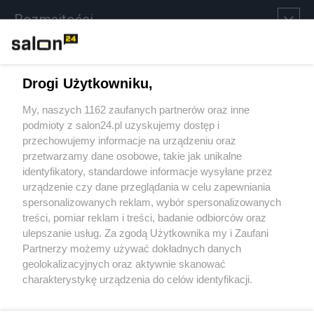
Rozmaitości
Technologie
Drogi Użytkowniku,
Sport
My, naszych 1162 zaufanych partnerów oraz inne
podmioty z salon24.pl uzyskujemy dostęp i
Społeczeństwo
przechowujemy informacje na urządzeniu oraz
przetwarzamy dane osobowe, takie jak unikalne
Kultura
identyfikatory, standardowe informacje wysyłane przez
urządzenie czy dane przeglądania w celu zapewniania
spersonalizowanych reklam, wybór spersonalizowanych
treści, pomiar reklam i treści, badanie odbiorców oraz
ulepszanie usług. Za zgodą Użytkownika my i Zaufani
X
Facebook
Instagram
Youtube
Partnerzy możemy używać dokładnych danych
geolokalizacyjnych oraz aktywnie skanować
charakterystykę urządzenia do celów identyfikacji.
Web Content Media sp. z o. o. © 2022
Ponieważ cenimy Twoją prywatność, prosimy o zgodę na
korzystanie z tych technologii poprzez kliknięcie