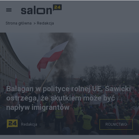
Strona główna
Redakcja
Bałagan w polityce rolnej UE. Sawicki
ostrzega, że skutkiem może być
napływ imigrantów
Redakcja
ROLNICTWO
Protest rolników Fot. PAP/Maciej Kulczyński