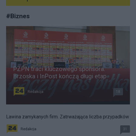
#
Biznes
PZPN traci kluczowego sponsora.
Brzoska i InPost kończą długi etap
Redakcja
18
Lawina zamykanych firm. Zatrważająca liczba przypadków
Redakcja
31