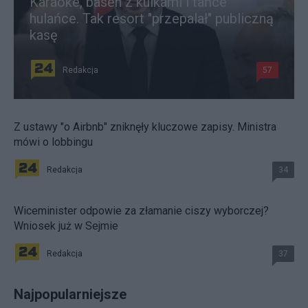
Karaoke, basen z kulkami i tańce
hulańce. Tak resort "przepalał" publiczną
kasę
Redakcja
57
Z ustawy "o Airbnb" zniknęły kluczowe zapisy. Ministra
mówi o lobbingu
Redakcja
34
Wiceminister odpowie za złamanie ciszy wyborczej?
Wniosek już w Sejmie
Redakcja
37
Najpopularniejsze