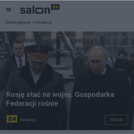
Strona główna
Redakcja
Rosję stać na wojnę. Gospodarka
Federacji rośnie
Redakcja
ROSJA
Władimir Putin (P) i Siergiej Szojgu (L). Fot.