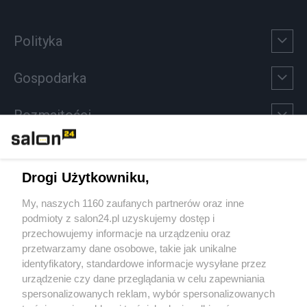
Polityka
Gospodarka
Rozmaitości
Technologie
Drogi Użytkowniku,
Sport
My, naszych 1160 zaufanych partnerów oraz inne
podmioty z salon24.pl uzyskujemy dostęp i
Społeczeństwo
przechowujemy informacje na urządzeniu oraz
przetwarzamy dane osobowe, takie jak unikalne
Kultura
identyfikatory, standardowe informacje wysyłane przez
urządzenie czy dane przeglądania w celu zapewniania
spersonalizowanych reklam, wybór spersonalizowanych