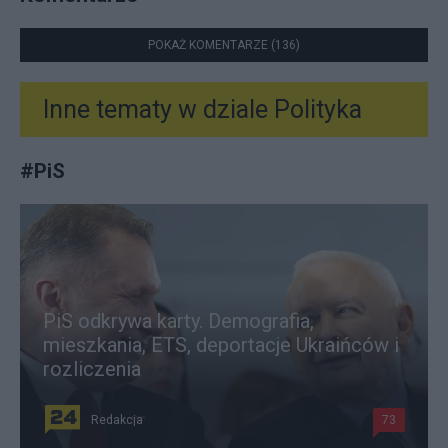
POKAŻ KOMENTARZE (136)
Inne tematy w dziale
Polityka
#
PiS
PiS odkrywa karty. Demografia,
mieszkania, ETS, deportacje Ukraińców i
rozliczenia
Redakcja
73