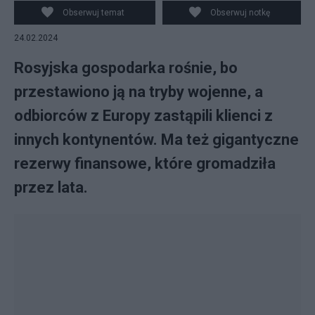
PAP/EPA/ALEXANDER KAZAKOV/SPUTNIK/KREMLIN
Obserwuj temat
Obserwuj notkę
POOL
24.02.2024
Rosyjska gospodarka rośnie, bo
przestawiono ją na tryby wojenne, a
odbiorców z Europy zastąpili klienci z
innych kontynentów. Ma też gigantyczne
rezerwy finansowe, które gromadziła
przez lata.