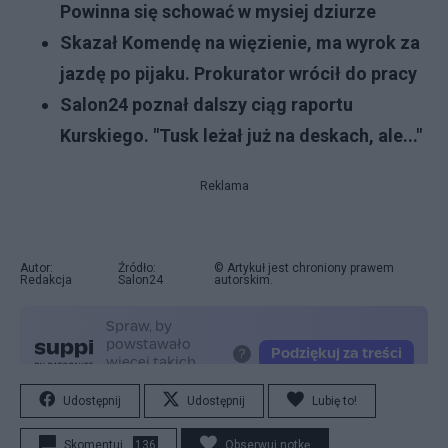
Powinna się schować w mysiej dziurze
Skazał Komendę na więzienie, ma wyrok za
jazdę po pijaku. Prokurator wrócił do pracy
Salon24 poznał dalszy ciąg raportu
Kurskiego. "Tusk leżał już na deskach, ale..."
Reklama
Autor:
Źródło:
© Artykuł jest chroniony prawem
Redakcja
Salon24
autorskim.
Udostępnij
Udostępnij
Lubię to!
Skomentuj
136
Obserwuj notkę