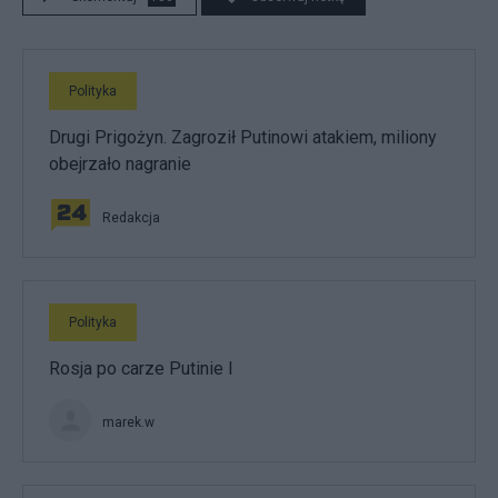
Polityka
Drugi Prigożyn. Zagroził Putinowi atakiem, miliony
obejrzało nagranie
Redakcja
Polityka
Rosja po carze Putinie I
marek.w